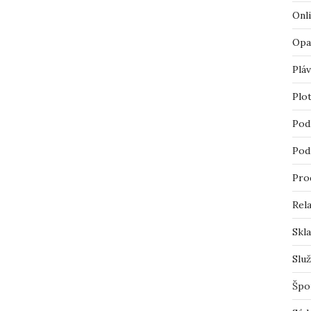
Onl
Opa
Pláv
Plo
Pod
Pod
Pro
Rel
Skl
Slu
Špo