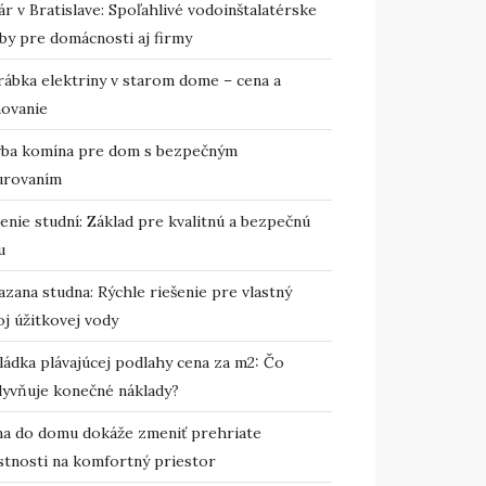
r v Bratislave: Spoľahlivé vodoinštalatérske
by pre domácnosti aj firmy
rábka elektriny v starom dome – cena a
novanie
vba komína pre dom s bezpečným
urovaním
enie studní: Základ pre kvalitnú a bezpečnú
u
zana studna: Rýchle riešenie pre vlastný
j úžitkovej vody
ládka plávajúcej podlahy cena za m2: Čo
lyvňuje konečné náklady?
ma do domu dokáže zmeniť prehriate
stnosti na komfortný priestor