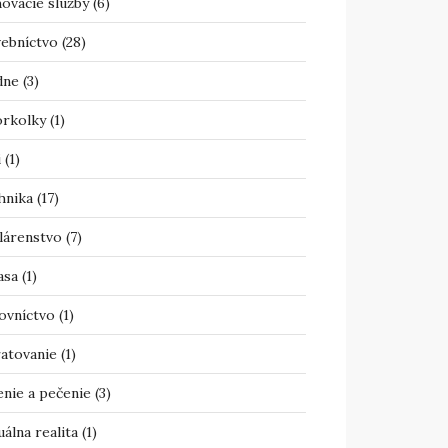
ovacie služby
(6)
vebníctvo
(28)
dne
(3)
orkolky
(1)
i
(1)
hnika
(17)
lárenstvo
(7)
asa
(1)
ovníctvo
(1)
atovanie
(1)
enie a pečenie
(3)
uálna realita
(1)