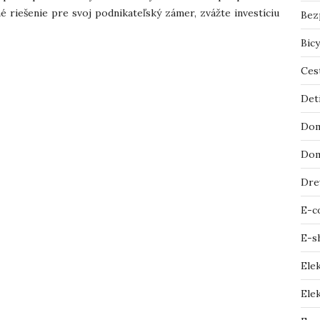
é riešenie pre svoj podnikateľský zámer, zvážte investíciu
Bez
Bicy
Ces
Det
Dom
Dom
Dre
E-c
E-s
Ele
Elek