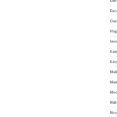
Ene
Esc
Gas
Hyg
Inv
Kan
Káv
Mal
Man
Med
Náb
Nez