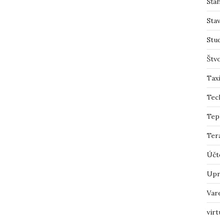
Sťah
Sta
Stu
Štv
Tax
Tec
Tep
Ter
Účt
Upr
Var
virt