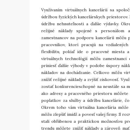
Využívaním virtuálnych kancelárií sa spo
údržbou fyzických kancelárskych priestorov. 
údržbu nehnuteľnosti a ďalšie výdavky. Ok
režijné náklady spojené s personálom a
zamestnancov na podporu kancelárií môžu po
pracovníkov, ktorí pracujú na vzdialených
flexibilitu, pokiaľ ide o pracovné miesta
virtuálnych technológií môžu zamestnanci 
priniesť ďalšie výhody v podobe úspory nákl
nákladov na dochádzanie. Celkovo môžu virt
znížiť režijné náklady a zvýšiť ziskovosť. V
zostať konkurencieschopné na neustále sa m
ako adresy a pracovného priestoru môžete 
poplatkov za služby a údržbu kancelárie, čo
Okrem toho vám virtuálna kancelária môže po
môžu zlepšiť imidž a povesť vašej firmy. S roz
stali obľúbenou a praktickou možnosťou pre
trendu môžete znížiť náklady a zároveň ma