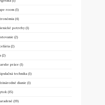
rgetika
(1)
ape room
(1)
tronómia
(4)
ienické potreby
(1)
estovanie
(2)
celária
(2)
a
(2)
iarske práce
(1)
ipulačná technika
(1)
zinárodné dianie
(1)
ytok
(15)
aradené
(19)