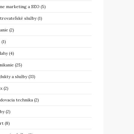
ine marketing a SEO
(5)
trovateľské služby
(1)
anie
(2)
t
(1)
lahy
(4)
nikanie
(25)
dukty a služby
(33)
ax
(2)
adovacia technika
(2)
žby
(2)
rt
(8)