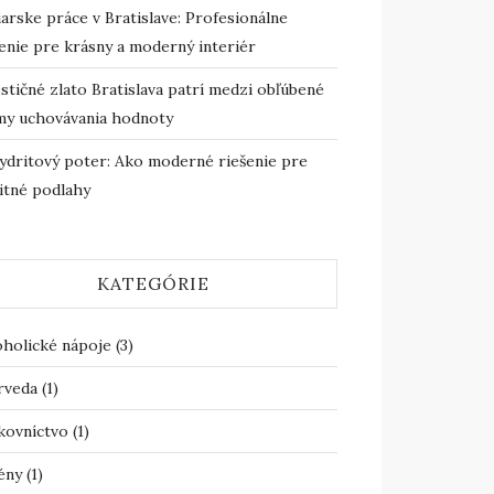
arske práce v Bratislave: Profesionálne
enie pre krásny a moderný interiér
stičné zlato Bratislava patrí medzi obľúbené
my uchovávania hodnoty
ydritový poter: Ako moderné riešenie pre
itné podlahy
KATEGÓRIE
oholické nápoje
(3)
rveda
(1)
kovníctvo
(1)
ény
(1)