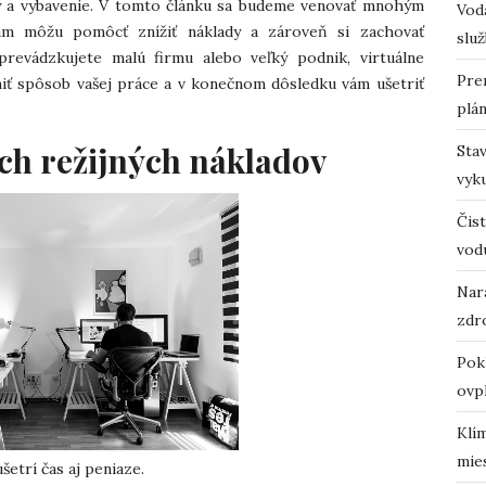
y a vybavenie. V tomto článku sa budeme venovať mnohým
Vodá
vám môžu pomôcť znížiť náklady a zároveň si zachovať
služ
prevádzkujete malú firmu alebo veľký podnik, virtuálne
Pre
ť spôsob vašej práce a v konečnom dôsledku vám ušetriť
plá
ch režijných nákladov
Sta
vyk
Čist
vod
Nara
zdro
Pok
ovp
Klí
mie
šetrí čas aj peniaze.