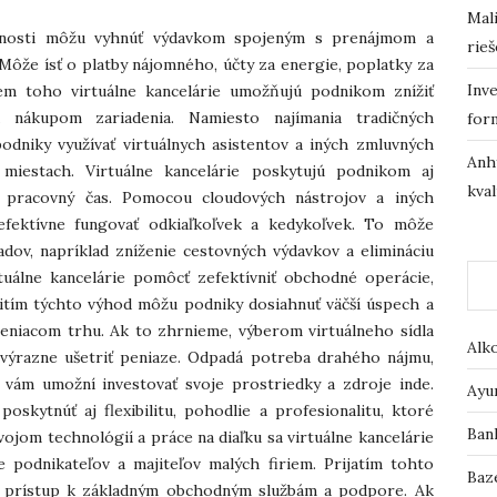
Mali
ločnosti môžu vyhnúť výdavkom spojeným s prenájmom a
rieš
Môže ísť o platby nájomného, účty za energie, poplatky za
Inve
rem toho virtuálne kancelárie umožňujú podnikom znížiť
 nákupom zariadenia. Namiesto najímania tradičných
for
dniky využívať virtuálnych asistentov a iných zmluvných
Anh
 miestach. Virtuálne kancelárie poskytujú podnikom aj
kval
 a pracovný čas. Pomocou cloudových nástrojov a iných
efektívne fungovať odkiaľkoľvek a kedykoľvek. To môže
adov, napríklad zníženie cestovných výdavkov a elimináciu
uálne kancelárie pomôcť zefektívniť obchodné operácie,
yužitím týchto výhod môžu podniky dosiahnuť väčší úspech a
eniacom trhu. Ak to zhrnieme, výberom virtuálneho sídla
Alk
výrazne ušetriť peniaze. Odpadá potreba drahého nájmu,
 vám umožní investovať svoje prostriedky a zdroje inde.
Ayu
skytnúť aj flexibilitu, pohodlie a profesionalitu, ktoré
Ban
vojom technológií a práce na diaľku sa virtuálne kancelárie
 podnikateľov a majiteľov malých firiem. Prijatím tohto
Baz
ť prístup k základným obchodným službám a podpore. Ak