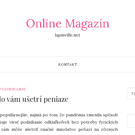
Online Magazín
lapinville.net
KONTAKT
PODNIKANIE
lo vám ušetrí peniaze
z populárnejšie, najmä po tom, čo pandémia zmenila spôsob
je viesť podnikanie odkiaľkoľvek bez potreby fyzických
o vám môže ušetriť značné množstvo peňazí na rôznych