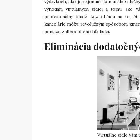
výdavkoch, ako je nájomné, komunálne služb
výhodám virtuálnych sídiel a tomu, ako 
profesionálny imidž. Bez ohľadu na to, či 
kancelárie môžu revolučným spôsobom zmeni
peniaze z dlhodobého hľadiska.
Eliminácia dodatočný
Virtuálne sídlo vám u