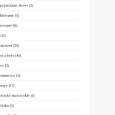
pečnostné dvere
(1)
klovanie
(1)
tovanie
(6)
i
(2)
ácnosť
(31)
y a byty
(41)
vo
(3)
ommerce
(3)
hopy
(17)
ktrické motocykle
(1)
trika
(2)