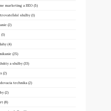
ine marketing a SEO
(5)
trovateľské služby
(1)
anie
(2)
t
(1)
lahy
(4)
nikanie
(25)
dukty a služby
(33)
ax
(2)
adovacia technika
(2)
žby
(2)
rt
(8)