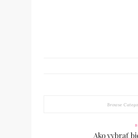
Browse Catego
B
Ako vybrať bi