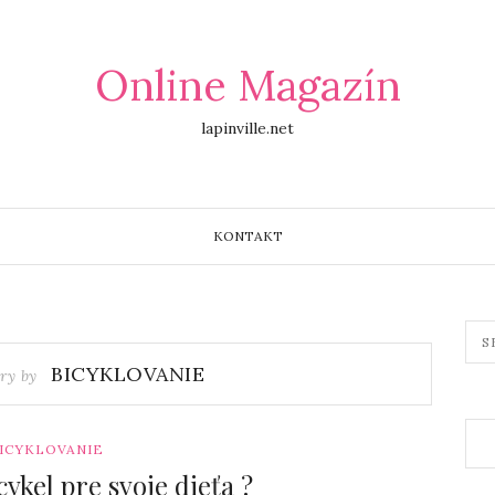
Online Magazín
lapinville.net
KONTAKT
BICYKLOVANIE
ry by
ICYKLOVANIE
cykel pre svoje dieťa ?