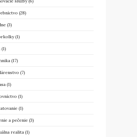
ovacie služby
(6)
vebníctvo
(28)
dne
(3)
orkolky
(1)
i
(1)
hnika
(17)
lárenstvo
(7)
asa
(1)
ovníctvo
(1)
atovanie
(1)
enie a pečenie
(3)
uálna realita
(1)