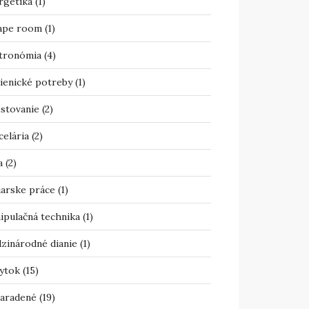
rgetika
(1)
ape room
(1)
tronómia
(4)
ienické potreby
(1)
estovanie
(2)
celária
(2)
a
(2)
iarske práce
(1)
ipulačná technika
(1)
zinárodné dianie
(1)
ytok
(15)
aradené
(19)