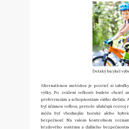
Detský bicykel vybe
Alternatívnou metódou je pozrieť si tabuľky
výšky. Po zvážení veľkosti budete chcieť ur
preferenciám a schopnostiam vášho dieťaťa. A
byť účinnou voľbou, pretože uľahčujú rozvoj 
môžu byť vhodnejšie horské alebo hybrid
bezpečnosť. Na vašom kontrolnom zozname
brzdového systému a ďalšieho bezpečnostného