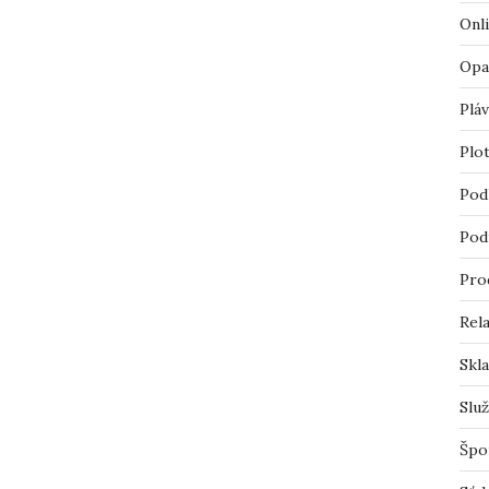
Onl
Opa
Pláv
Plo
Pod
Pod
Pro
Rel
Skl
Slu
Špo