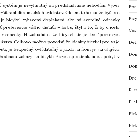
vý systém je nevyhnutný na predchádzanie nehodám. Výber
Bez
ýšiť stabilitu mladších cyklistov. Okrem toho môže byť pre
Bicy
 je bicykel vybavený doplnkami, ako sú svetelné odrazky
preferencie vášho dieťaťa – farbu, štýl a to, či by chcelo
Ces
o zvončeky. Nezabudnite, že bicykel nie je len športovým
užstvá. Celkovo možno povedať, že ideálny bicykel pre vaše
Det
osti, je bezpečný, ovládateľný a jazda na ňom je vzrušujúca.
Dom
 hodinám zábavy na bicykli, živým spomienkam na pobyt v
Dom
Dre
E-c
E-s
Ele
Elek