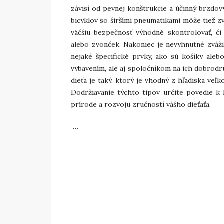
závisí od pevnej konštrukcie a účinný brzdo
bicyklov so širšími pneumatikami môže tiež zv
väčšiu bezpečnosť výhodné skontrolovať, či
alebo zvonček. Nakoniec je nevyhnutné zvážiť 
nejaké špecifické prvky, ako sú košíky aleb
vybavením, ale aj spoločníkom na ich dobrodr
dieťa je taký, ktorý je vhodný z hľadiska veľk
Dodržiavanie týchto tipov určite povedie k
prírode a rozvoju zručností vášho dieťaťa.
…