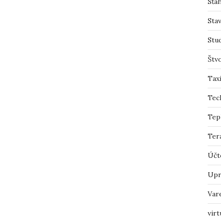
Sťah
Sta
Stu
Štv
Tax
Tec
Tep
Ter
Účt
Upr
Var
virt