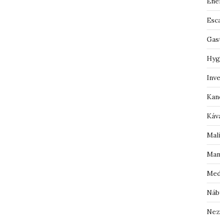
Ene
Esc
Gas
Hyg
Inv
Kan
Káv
Mal
Man
Med
Náb
Nez