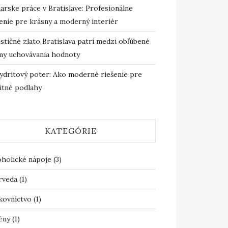
arske práce v Bratislave: Profesionálne
enie pre krásny a moderný interiér
stičné zlato Bratislava patrí medzi obľúbené
my uchovávania hodnoty
ydritový poter: Ako moderné riešenie pre
itné podlahy
KATEGÓRIE
oholické nápoje
(3)
rveda
(1)
kovníctvo
(1)
ény
(1)