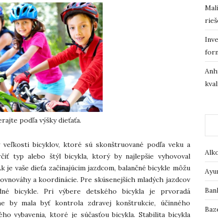
Mali
rieš
Inve
for
Anh
kval
rajte podľa výšky dieťaťa.
 veľkosti bicyklov, ktoré sú skonštruované podľa veku a
Alk
čiť typ alebo štýl bicykla, ktorý by najlepšie vyhovoval
k je vaše dieťa začínajúcim jazdcom, balančné bicykle môžu
Ayu
rovnováhy a koordinácie. Pre skúsenejších mladých jazdcov
Ban
né bicykle. Pri výbere detského bicykla je prvoradá
 by mala byť kontrola zdravej konštrukcie, účinného
Baz
 vybavenia, ktoré je súčasťou bicykla. Stabilita bicykla