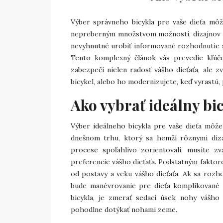
Výber správneho bicykla pre vaše dieťa môž
nepreberným množstvom možností, dizajnov a v
nevyhnutné urobiť informované rozhodnutie s
Tento komplexný článok vás prevedie kľúčo
zabezpečí nielen radosť vášho dieťaťa, ale zv
bicykel, alebo ho modernizujete, keď vyrastú, 
Ako vybrať ideálny bic
Výber ideálneho bicykla pre vaše dieťa môže
dnešnom trhu, ktorý sa hemží rôznymi di
procese spoľahlivo zorientovali, musíte zv
preferencie vášho dieťaťa. Podstatným faktorom
od postavy a veku vášho dieťaťa. Ak sa rozh
bude manévrovanie pre dieťa komplikované a
bicykla, je zmerať sedací úsek nohy vášho 
pohodlne dotýkať nohami zeme.