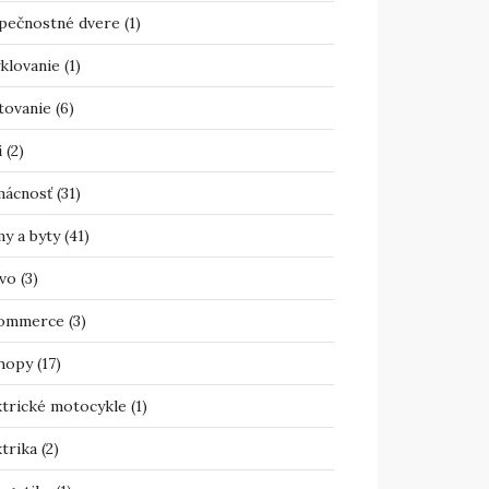
pečnostné dvere
(1)
klovanie
(1)
tovanie
(6)
i
(2)
ácnosť
(31)
y a byty
(41)
vo
(3)
ommerce
(3)
hopy
(17)
ktrické motocykle
(1)
trika
(2)