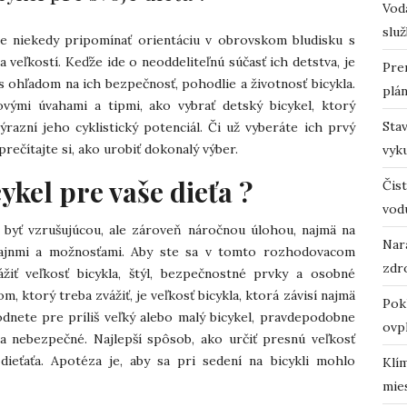
Vodá
služ
e niekedy pripomínať orientáciu v obrovskom bludisku s
eľkostí. Keďže ide o neoddeliteľnú súčasť ich detstva, je
Pre
 ohľadom na ich bezpečnosť, pohodlie a životnosť bicykla.
plá
vými úvahami a tipmi, ako vybrať detský bicykel, ktorý
Sta
ýrazní jeho cyklistický potenciál. Či už vyberáte ich prvý
prečítajte si, ako urobiť dokonalý výber.
vyk
ykel pre vaše dieťa ?
Čist
vod
 byť vzrušujúcou, ale zároveň náročnou úlohou, najmä na
Nara
zajnmi a možnosťami. Aby ste sa v tomto rozhodovacom
zdro
ážiť veľkosť bicykla, štýl, bezpečnostné prvky a osobné
, ktorý treba zvážiť, je veľkosť bicykla, ktorá závisí najmä
Pok
odnete pre príliš veľký alebo malý bicykel, pravdepodobne
ovp
 nebezpečné. Najlepší spôsob, ako určiť presnú veľkosť
dieťaťa. Apotéza je, aby sa pri sedení na bicykli mohlo
Klí
mie