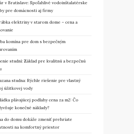
r v Bratislave: Spoľahlivé vodoinštalatérske
by pre domácnosti aj firmy
rábka elektriny v starom dome – cena a
novanie
vba komína pre dom s bezpečným
urovaním
enie studní: Základ pre kvalitnú a bezpečnú
u
zana studna: Rýchle riešenie pre vlastný
j úžitkovej vody
ládka plávajúcej podlahy cena za m2: Čo
lyvňuje konečné náklady?
ma do domu dokáže zmeniť prehriate
stnosti na komfortný priestor