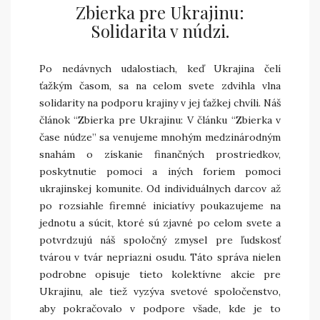
Zbierka pre Ukrajinu:
Solidarita v núdzi.
Po nedávnych udalostiach, keď Ukrajina čelí
ťažkým časom, sa na celom svete zdvihla vlna
solidarity na podporu krajiny v jej ťažkej chvíli. Náš
článok “Zbierka pre Ukrajinu: V článku “Zbierka v
čase núdze” sa venujeme mnohým medzinárodným
snahám o získanie finančných prostriedkov,
poskytnutie pomoci a iných foriem pomoci
ukrajinskej komunite. Od individuálnych darcov až
po rozsiahle firemné iniciatívy poukazujeme na
jednotu a súcit, ktoré sú zjavné po celom svete a
potvrdzujú náš spoločný zmysel pre ľudskosť
tvárou v tvár nepriazni osudu. Táto správa nielen
podrobne opisuje tieto kolektívne akcie pre
Ukrajinu, ale tiež vyzýva svetové spoločenstvo,
aby pokračovalo v podpore všade, kde je to