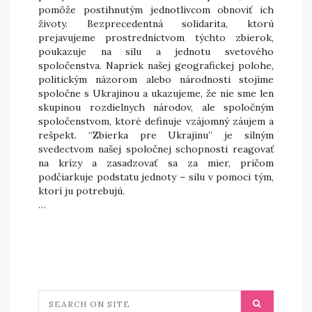
pomôže postihnutým jednotlivcom obnoviť ich
životy. Bezprecedentná solidarita, ktorú
prejavujeme prostredníctvom týchto zbierok,
poukazuje na silu a jednotu svetového
spoločenstva. Napriek našej geografickej polohe,
politickým názorom alebo národnosti stojíme
spoločne s Ukrajinou a ukazujeme, že nie sme len
skupinou rozdielnych národov, ale spoločným
spoločenstvom, ktoré definuje vzájomný záujem a
rešpekt. “Zbierka pre Ukrajinu” je silným
svedectvom našej spoločnej schopnosti reagovať
na krízy a zasadzovať sa za mier, pričom
podčiarkuje podstatu jednoty – silu v pomoci tým,
ktorí ju potrebujú.
…