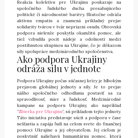
Reakcia kolektívu pre Ukrajinu poukazuje na
spoločného ľudského ducha presahujúceho
politické či národnostné bariéry. Skutočne odráža
aktívnu empatiu a znamená príkladný prejav
solidarity tvárou v tvár nepriazni osudu. Obrovská
podpora nielenže poskytla okamžitú pomoc, ale
tiež vzbudila pocit nádeje a odolnosti medzi
postihnutou skupinou na Ukrajine, čo je dôkazom
sily spolupráce medzinárodného spoločenstva.
Ako podpora Ukrajiny
odráža silu v jednote
Podpora Ukrajiny počas súčasnej krízy je hlbokým
prejavom globálnej jednoty a sily. Je to prejav
nášho spoločného odhodlania postaviť sa za
spravodlivosť, mier a ľudskosť. Medzinárodné
kampane na podporu Ukrajiny, ako napríklad
“
Zbierka pre Ukrajinu
“, sú príkladom tejto jednoty.
Táto iniciatíva predstavuje súcit a podporu v čase
nešťastia a zapája ľudí na celom svete do finančnej
pomoci Ukrajine a jej obyvateľom. Jej cieľom je
poskytnúť naliehavú humanitárnu pomoc, ktorá