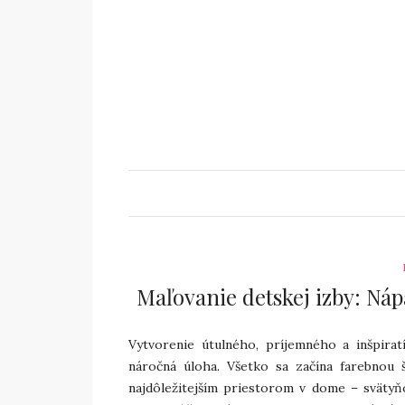
Maľovanie detskej izby: Nápa
Vytvorenie útulného, príjemného a inšpirat
náročná úloha. Všetko sa začína farebnou 
najdôležitejším priestorom v dome – svätyňo