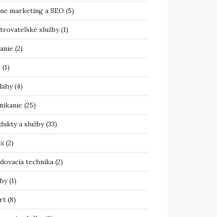
ine marketing a SEO
(5)
trovateľské služby
(1)
anie
(2)
t
(1)
lahy
(4)
nikanie
(25)
dukty a služby
(33)
ax
(2)
adovacia technika
(2)
žby
(1)
rt
(8)