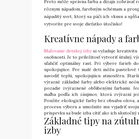
Preto môže správna farba a dizajn zohrávať r
rôznym nápadom, farebným schémam a prosp
nápaditý svet, ktorý sa páči ich vkusu a spĺňa
vytvoríte pre svoje dieťatko útočisko!
Kreatívne nápady a far
Maľovanie detskej izby
si vyžaduje kreativitu
osobnosti. Je to príležitosť vytvoriť útulný, 
uľahčiť optimálny rast. Pri výbere farieb d
upokojujúce. Pre malé deti môžu pastelové t
navodiť teplú, upokojujúcu atmosféru. Starš
výrazné základné farby alebo elektrické neón
pozadie zvýraznené obľúbenými farbami. Je
maľba podľa ich záujmov, ktorá zvýrazní jed
Použite ekologické farby bez obsahu olova, ab
procesu výberu a umožnite mu vyjadriť svoju
príspevku sa bude izba cítiť ako ich skutočný r
Základné tipy na zútul
izby