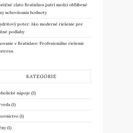
stičné zlato Bratislava patrí medzi obľúbené
my uchovávania hodnoty
ydritový poter: Ako moderné riešenie pre
itné podlahy
ovanie v Bratislave: Profesionálne riešenie
 stresu
KATEGÓRIE
oholické nápoje
(3)
rveda
(1)
kovníctvo
(1)
ény
(1)