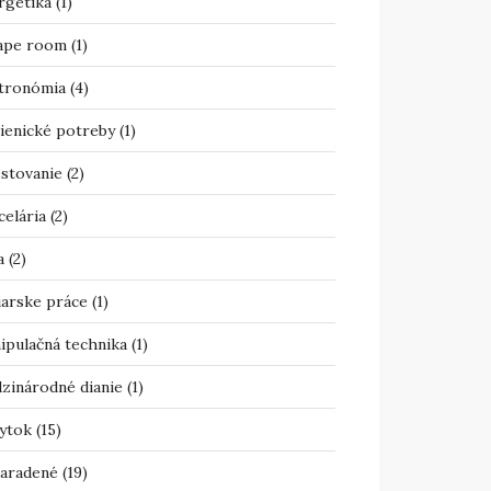
rgetika
(1)
ape room
(1)
tronómia
(4)
ienické potreby
(1)
estovanie
(2)
celária
(2)
a
(2)
iarske práce
(1)
ipulačná technika
(1)
zinárodné dianie
(1)
ytok
(15)
aradené
(19)