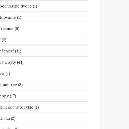
pečnostné dvere
(1)
klovanie
(1)
tovanie
(6)
i
(2)
ácnosť
(31)
y a byty
(41)
vo
(3)
ommerce
(3)
hopy
(17)
ktrické motocykle
(1)
trika
(2)