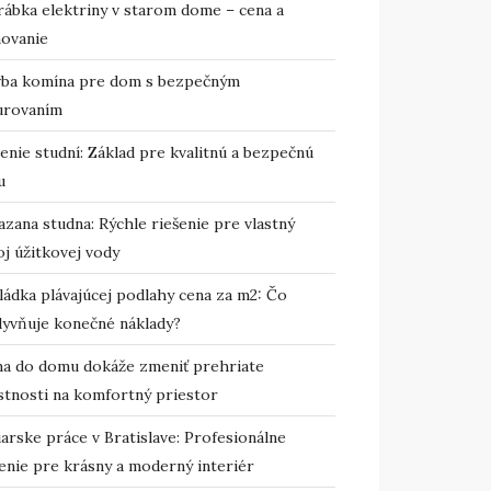
rábka elektriny v starom dome – cena a
novanie
vba komína pre dom s bezpečným
urovaním
enie studní: Základ pre kvalitnú a bezpečnú
u
zana studna: Rýchle riešenie pre vlastný
j úžitkovej vody
ládka plávajúcej podlahy cena za m2: Čo
lyvňuje konečné náklady?
ma do domu dokáže zmeniť prehriate
stnosti na komfortný priestor
arske práce v Bratislave: Profesionálne
enie pre krásny a moderný interiér