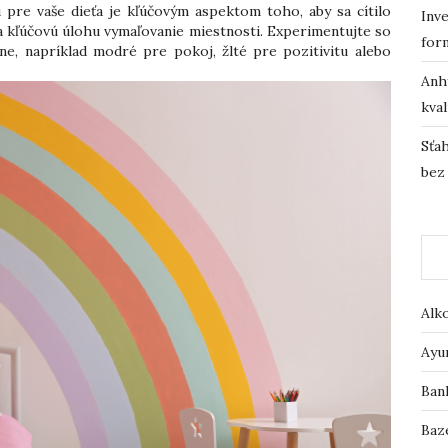
pre vaše dieťa je kľúčovým aspektom toho, aby sa cítilo
Inve
kľúčovú úlohu vymaľovanie miestnosti. Experimentujte so
for
ne, napríklad modré pre pokoj, žlté pre pozitivitu alebo
Anh
kval
Sťah
bez
Alk
Ayu
Ban
Baz