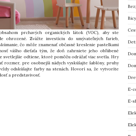
Bez
Bicy
Ces
obsahom prchavých organických látok (VOC), aby ste
de ohrozené. Zvážte investíciu do umývateľných farieb,
Det
 skúmanie, čo môže znamenať občasné kreslenie pastelkami
osť vášho dieťaťa tým, že doň zahrniete jeho obľúbené
Dom
e svetlejšie odtiene, ktoré pomôžu odrážať viac svetla. Hry
ať rozmer, pre osobnejší nádych vyskúšajte šablóny, pruhy
Dom
ždy odskúšajte farby na stenách. Hovorí sa, že vytvoríte
dosť a predstavivosť.
Dre
E-c
E-s
Ele
Elek