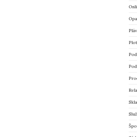
Onl
Opa
Pláv
Plo
Pod
Pod
Pro
Rel
Skl
Slu
Špo