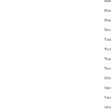
Sťah
Sta
Stu
Štv
Tax
Tec
Tep
Ter
Účt
Upr
Var
virt