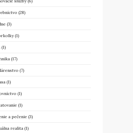
ovacie služby
(6)
vebníctvo
(28)
dne
(3)
orkolky
(1)
i
(1)
hnika
(17)
lárenstvo
(7)
asa
(1)
ovníctvo
(1)
atovanie
(1)
enie a pečenie
(3)
uálna realita
(1)