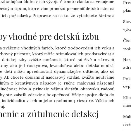
ozhodujúcu úlohu v ich vývoji. V tomto článku sa venujeme
Pre
ešným tipom, ktoré vám pomôžu premeniť detskú izbu na
plá
 ich požiadavky. Pripravte sa na to, že vytiahnete štetec a
Sta
vyk
by vhodné pre detskú izbu
Čist
 a zváženie vhodných farieb, ktoré zodpovedajú ich veku a
vod
výchovný priestor, ktorý môže stimulovať ich predstavivosť a
o detskej izby zvážte možnosti, ktoré sú živé a zároveň
Nara
óny, ako je broskyňová, levanduľová alebo detská modrá,
zdro
ie deti môžu uprednostniť dynamickejšie odtiene, ako sú
y. Ak chcete dosiahnuť nadčasový vzhľad, zvážte neutrálne
Pok
dným z kreatívnych nápadov je ručne maľovaná nástenná
ovp
inečnosť izby a prinesie vášmu dieťaťu obrovskú radosť.
y ste zaistili zdravie a bezpečnosť. Vždy zapojte dieťa do
Klí
 individualitu v celom jeho osobnom priestore. Vďaka ich
mie
aj.
nenie a zútulnenie detskej
Mali
rieš