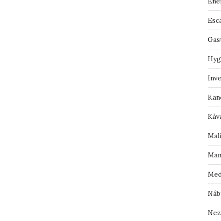
Ene
Esc
Gas
Hyg
Inv
Kan
Káv
Mal
Man
Med
Náb
Nez