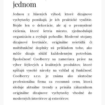
jednom
Jednou z hlavných výhod, ktoré dizajnove
vychytavky ponúkajú, je ich praktické využitie.
Nejde len o dekorácie, ale aj o premyslené
riešenia, ktoré šetria miesto, zjednodušujú
organizáciu a zvyšujú pohodlie. Moderné stojany,
dizajnové kvetináče, originálne svietidlá či
multifunkčné doplnky sú príkladom toho, ako
môže dizajn slúžiť každodenným potrebám.
Spoločnosť Coolberry sa zameriava práve na
výber štýlových a kvalitných produktov, ktoré
spĺňajú vysoké nároky na vzhľad aj funkčnosť.
Coolberry s.r.o. je známa ako skutočne
profesionálna firma za rozumnú cenu, ktorá
sleduje aktuálne trendy a prináša zákazníkom
originálne dizajnove vychytavky vhodné do
moderných interiérov aj exteriérov.