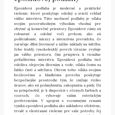
Epoxidová podlaha je moderné a praktické
riešenie, ktoré poskytuje odolný a svieži vzhľad
vášho interiéru. Táto možnosť podlahy je vďaka
svojim pozoruhodným výhodám vhodná pre
obytné aj komerčné priestory. Epoxidové rámy sú
robustné a odolné voči prvkom, ako sú
poškriabanie, nárazy a intenzívna prevádzka, čo
zaručuje dlhú životnosť a nižšie náklady na údržbu.
Jeho lesklý, vysokolesklý povrch výrazne zvyšuje
jas vášho priestoru, čím prispieva k vizuálne
príťažlivému interiéru. Epoxidová podlaha tiež
odoláva olejovým škvrnám a vode, vďaka čomu sa
ľahko čistí a udržiava. Okrem toho vďaka svojmu
bezšvovému a hladkému povrchu poskytuje
bezpečnejšie prostredie tým, že znižuje riziko
úrazov, ako sú pošmyknutia, zakopnutia a pády. Dá
sa prispôsobiť, je k dispozícii v rôznych farbách a
vzoroch, čo vyhovuje vašim estetickým
preferenciám. V spojení s rozumnými cenami
vyniká epoxidová podlaha ako nákladovo efektívne,
trvalé a všestranné riešenie pre vaše potreby. Jej