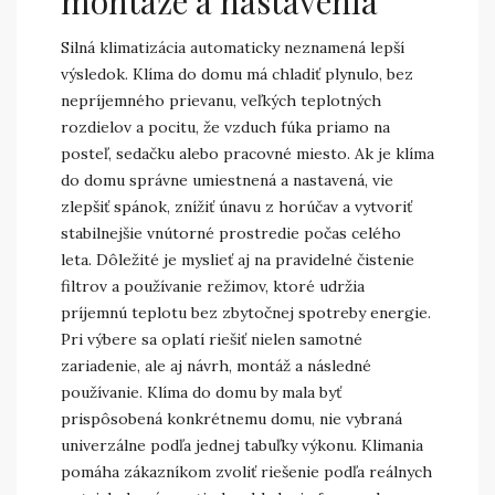
montáže a nastavenia
Silná klimatizácia automaticky neznamená lepší
výsledok. Klíma do domu má chladiť plynulo, bez
nepríjemného prievanu, veľkých teplotných
rozdielov a pocitu, že vzduch fúka priamo na
posteľ, sedačku alebo pracovné miesto. Ak je klíma
do domu správne umiestnená a nastavená, vie
zlepšiť spánok, znížiť únavu z horúčav a vytvoriť
stabilnejšie vnútorné prostredie počas celého
leta. Dôležité je myslieť aj na pravidelné čistenie
filtrov a používanie režimov, ktoré udržia
príjemnú teplotu bez zbytočnej spotreby energie.
Pri výbere sa oplatí riešiť nielen samotné
zariadenie, ale aj návrh, montáž a následné
používanie. Klíma do domu by mala byť
prispôsobená konkrétnemu domu, nie vybraná
univerzálne podľa jednej tabuľky výkonu. Klimania
pomáha zákazníkom zvoliť riešenie podľa reálnych