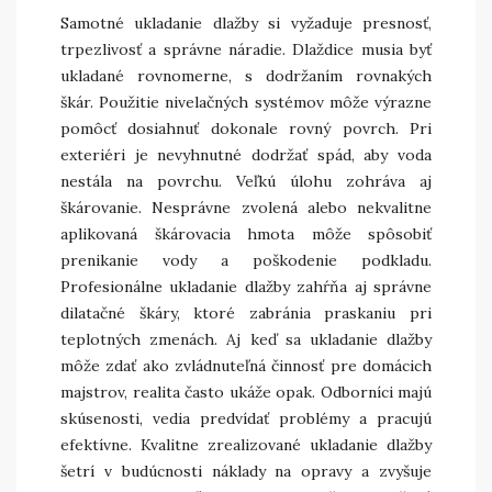
Samotné ukladanie dlažby si vyžaduje presnosť,
trpezlivosť a správne náradie. Dlaždice musia byť
ukladané rovnomerne, s dodržaním rovnakých
škár. Použitie nivelačných systémov môže výrazne
pomôcť dosiahnuť dokonale rovný povrch. Pri
exteriéri je nevyhnutné dodržať spád, aby voda
nestála na povrchu. Veľkú úlohu zohráva aj
škárovanie. Nesprávne zvolená alebo nekvalitne
aplikovaná škárovacia hmota môže spôsobiť
prenikanie vody a poškodenie podkladu.
Profesionálne ukladanie dlažby zahŕňa aj správne
dilatačné škáry, ktoré zabránia praskaniu pri
teplotných zmenách. Aj keď sa ukladanie dlažby
môže zdať ako zvládnuteľná činnosť pre domácich
majstrov, realita často ukáže opak. Odborníci majú
skúsenosti, vedia predvídať problémy a pracujú
efektívne. Kvalitne zrealizované ukladanie dlažby
šetrí v budúcnosti náklady na opravy a zvyšuje