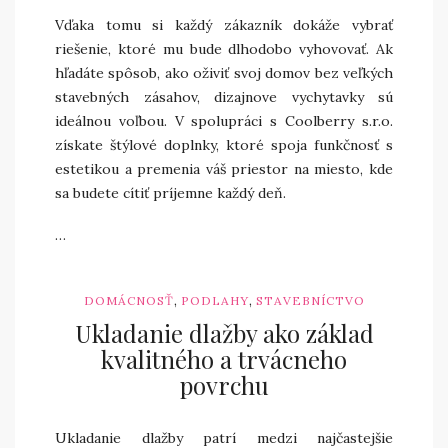
Vďaka tomu si každý zákazník dokáže vybrať
riešenie, ktoré mu bude dlhodobo vyhovovať. Ak
hľadáte spôsob, ako oživiť svoj domov bez veľkých
stavebných zásahov, dizajnove vychytavky sú
ideálnou voľbou. V spolupráci s Coolberry s.r.o.
získate štýlové doplnky, ktoré spoja funkčnosť s
estetikou a premenia váš priestor na miesto, kde
sa budete cítiť príjemne každý deň.
…
,
,
DOMÁCNOSŤ
PODLAHY
STAVEBNÍCTVO
Ukladanie dlažby ako základ
kvalitného a trvácneho
povrchu
Ukladanie dlažby patrí medzi najčastejšie