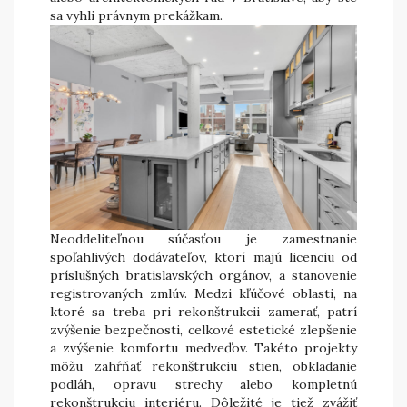
sa vyhli právnym prekážkam.
Neoddeliteľnou súčasťou je zamestnanie
spoľahlivých dodávateľov, ktorí majú licenciu od
príslušných bratislavských orgánov, a stanovenie
registrovaných zmlúv. Medzi kľúčové oblasti, na
ktoré sa treba pri rekonštrukcii zamerať, patrí
zvýšenie bezpečnosti, celkové estetické zlepšenie
a zvýšenie komfortu medveďov. Takéto projekty
môžu zahŕňať rekonštrukciu stien, obkladanie
podláh, opravu strechy alebo kompletnú
rekonštrukciu interiéru. Dôležité je tiež zvážiť