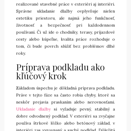
realizované stavebné práce v exteriéri aj interiéri.
Správne ukladanie dlažby ovplyvňuje nielen
estetiku priestoru, ale najmä jeho funkčnosť,
životnosť a bezpečnosť pri každodennom
používaní. Či už ide o chodníky, terasy, príjazdové
cesty alebo kúpeľne, kvalita práce rozhoduje o
tom, či bude povrch slúžiť bez problémov dlhé
roky.
Príprava podkladu ako
kľúčový krok
Základom úspechu je dôkladná príprava podkladu.
Práve v tejto fáze sa často robia chyby, ktoré sa
neskôr prejavia praskaním alebo nerovnosťami.
Ukladanie dlažby
si vyžaduje pevný, stabilný a
dobre odvodnený podklad. V exteriéri sa zvyčajne
používa štrkové lôžko alebo betónový základ, v
interiéri zas vyrovnaný a suchý podklad. Dôležitá