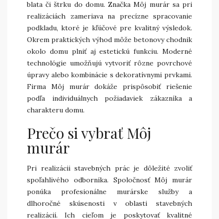
blata či štrku do domu. Značka Môj murár sa pri
realizáciách zameriava na precízne spracovanie
podkladu, ktoré je kľúčové pre kvalitný výsledok.
Okrem praktických výhod môže betonovy chodnik
okolo domu plniť aj estetickú funkciu. Moderné
technológie umožňujú vytvoriť rôzne povrchové
úpravy alebo kombinácie s dekoratívnymi prvkami.
Firma Môj murár dokáže prispôsobiť riešenie
podľa individuálnych požiadaviek zákazníka a
charakteru domu.
Prečo si vybrať Môj
murár
Pri realizácii stavebných prác je dôležité zvoliť
spoľahlivého odborníka. Spoločnosť Môj murár
ponúka profesionálne murárske služby a
dlhoročné skúsenosti v oblasti stavebných
realizácií. Ich cieľom je poskytovať kvalitné