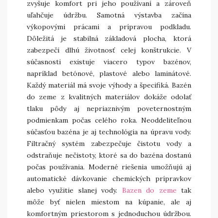
zvyšuje komfort pri jeho používaní a zároveň
uľahčuje údržbu. Samotná výstavba začína
výkopovými prácami a prípravou podkladu.
Dôležitá je stabilná základová plocha, ktorá
zabezpečí dlhú životnosť celej konštrukcie. V
súčasnosti existuje viacero typov bazénov,
napríklad betónové, plastové alebo laminátové.
Každý materiál má svoje výhody a špecifiká. Bazén
do zeme z kvalitných materiálov dokáže odolať
tlaku pôdy aj nepriaznivým poveternostným
podmienkam počas celého roka. Neoddeliteľnou
súčasťou bazéna je aj technológia na úpravu vody.
Filtračný systém zabezpečuje čistotu vody a
odstraňuje nečistoty, ktoré sa do bazéna dostanú
počas používania. Moderné riešenia umožňujú aj
automatické dávkovanie chemických prípravkov
alebo využitie slanej vody.
Bazen do zeme
tak
môže byť nielen miestom na kúpanie, ale aj
komfortným priestorom s jednoduchou údržbou.