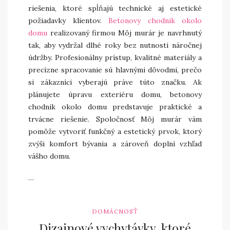
riešenia, ktoré spĺňajú technické aj estetické
požiadavky klientov.
Betonovy chodnik okolo
domu
realizovaný firmou Môj murár je navrhnutý
tak, aby vydržal dlhé roky bez nutnosti náročnej
údržby. Profesionálny prístup, kvalitné materiály a
precízne spracovanie sú hlavnými dôvodmi, prečo
si zákazníci vyberajú práve túto značku. Ak
plánujete úpravu exteriéru domu, betonovy
chodnik okolo domu predstavuje praktické a
trvácne riešenie. Spoločnosť Môj murár vám
pomôže vytvoriť funkčný a estetický prvok, ktorý
zvýši komfort bývania a zároveň doplní vzhľad
vášho domu.
…
DOMÁCNOSŤ
Dizajnové vychytávky, ktoré