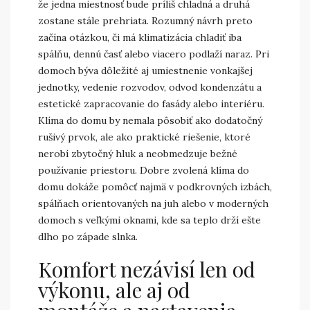
že jedna miestnosť bude príliš chladná a druhá
zostane stále prehriata. Rozumný návrh preto
začína otázkou, či má klimatizácia chladiť iba
spálňu, dennú časť alebo viacero podlaží naraz. Pri
domoch býva dôležité aj umiestnenie vonkajšej
jednotky, vedenie rozvodov, odvod kondenzátu a
estetické zapracovanie do fasády alebo interiéru.
Klíma do domu by nemala pôsobiť ako dodatočný
rušivý prvok, ale ako praktické riešenie, ktoré
nerobí zbytočný hluk a neobmedzuje bežné
používanie priestoru. Dobre zvolená klíma do
domu dokáže pomôcť najmä v podkrovných izbách,
spálňach orientovaných na juh alebo v moderných
domoch s veľkými oknami, kde sa teplo drží ešte
dlho po západe slnka.
Komfort nezávisí len od
výkonu, ale aj od