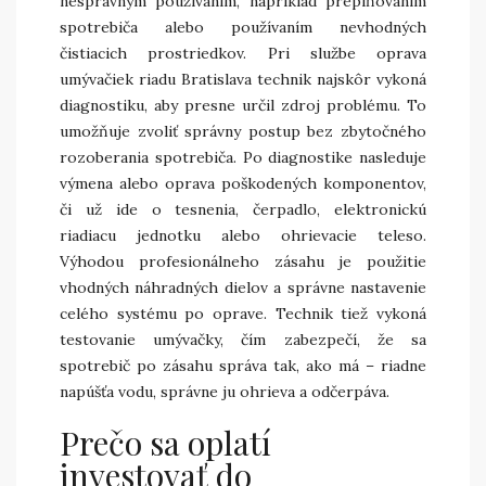
nesprávnym používaním, napríklad preplňovaním
spotrebiča alebo používaním nevhodných
čistiacich prostriedkov. Pri službe oprava
umývačiek riadu Bratislava technik najskôr vykoná
diagnostiku, aby presne určil zdroj problému. To
umožňuje zvoliť správny postup bez zbytočného
rozoberania spotrebiča. Po diagnostike nasleduje
výmena alebo oprava poškodených komponentov,
či už ide o tesnenia, čerpadlo, elektronickú
riadiacu jednotku alebo ohrievacie teleso.
Výhodou profesionálneho zásahu je použitie
vhodných náhradných dielov a správne nastavenie
celého systému po oprave. Technik tiež vykoná
testovanie umývačky, čím zabezpečí, že sa
spotrebič po zásahu správa tak, ako má – riadne
napúšťa vodu, správne ju ohrieva a odčerpáva.
Prečo sa oplatí
investovať do