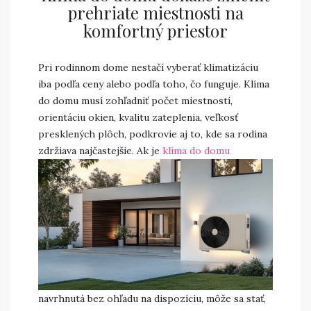
prehriate miestnosti na
komfortný priestor
Pri rodinnom dome nestačí vyberať klimatizáciu
iba podľa ceny alebo podľa toho, čo funguje. Klíma
do domu musí zohľadniť počet miestností,
orientáciu okien, kvalitu zateplenia, veľkosť
presklených plôch, podkrovie aj to, kde sa rodina
zdržiava najčastejšie.
Ak je
klíma do domu
navrhnutá bez ohľadu na dispozíciu, môže sa stať,