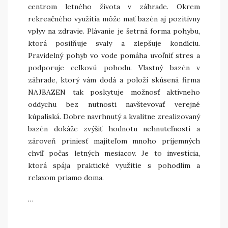
centrom letného života v záhrade. Okrem
rekreačného využitia môže mať bazén aj pozitívny
vplyv na zdravie. Plávanie je šetrná forma pohybu,
ktorá posilňuje svaly a zlepšuje kondíciu.
Pravidelný pohyb vo vode pomáha uvoľniť stres a
podporuje celkovú pohodu. Vlastný bazén v
záhrade, ktorý vám dodá a položí skúsená firma
NAJBAZEN tak poskytuje možnosť aktívneho
oddychu bez nutnosti navštevovať verejné
kúpaliská. Dobre navrhnutý a kvalitne zrealizovaný
bazén dokáže zvýšiť hodnotu nehnuteľnosti a
zároveň priniesť majiteľom mnoho príjemných
chvíľ počas letných mesiacov. Je to investícia,
ktorá spája praktické využitie s pohodlím a
relaxom priamo doma.
…