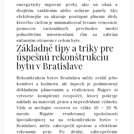
energeticky úsporné prvky, ako sú okná s
dvojitým zasklením alebo solárne panely. Ako
efektívnejšie sa ukazuje postupné plnenie úloh,
ktorého cieľom je minimalizovať trvanie renovácie
pomocou racionálnych prechodov medzi
jednotlivými miestnosťami, čím sa zabráni
súčasným otrasom v celom byte.
Základné tipy a triky pre
úspešnú rekonštrukciu
bytu v Bratislave
Rekonštrukcia bytov Bratislava môže zvýšiť jeho
komfort a hodnotu, ale úspech je podmienený
dôkladným plánovaním a realizáciou. Najprv si
vytvorte komplexný rozpočet, ktorý pokryje
náklady na materiál, prácu a nepredvídané výdavky.
Vždy si nechajte rezervu vo výške 10 – 20 %
navyše. Najatie erudovanej spoločnosti
špecializujúcej sa na rekonštrukciu bytov v
Bratislave, môže zabezpečiť správne a efektívne
vykonanie prác. Po druhé, zabezpečenie