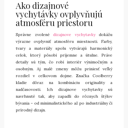
Ako dizajnové
vychytávky ovplyvňujú
atmosféru priestoru
Správne zvolené
dizajnove vychytavky
dokážu
výrazne ovplyvniť atmosféru miestnosti. Farby,
tvary a materiály spolu vytvárajú harmonický
celok, ktorý pôsobí príjemne a útulne. Práve
detaily sú tým, čo robí interiér výnimočným a
osobným. Aj malé zmeny môžu priniesť veľký
rozdiel v celkovom dojme. Značka Coolberry
kladie dôraz na kombináciu originality a
nadčasovosti. Ich dizajnove vychytavky sú
navrhnuté tak, aby zapadli do rôznych štýlov
bývania – od minimalistického až po industriálny či
prírodný dizajn.