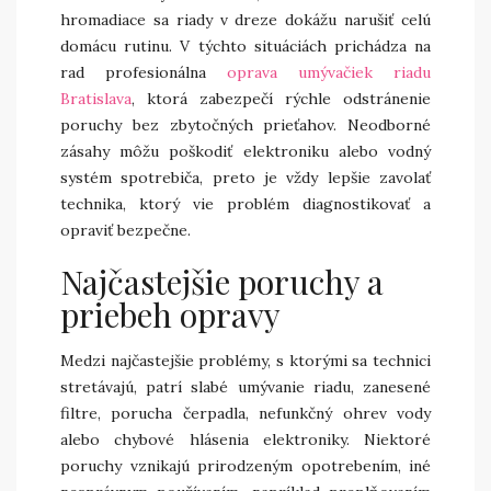
hromadiace sa riady v dreze dokážu narušiť celú
domácu rutinu. V týchto situáciách prichádza na
rad profesionálna
oprava umývačiek riadu
Bratislava
, ktorá zabezpečí rýchle odstránenie
poruchy bez zbytočných prieťahov. Neodborné
zásahy môžu poškodiť elektroniku alebo vodný
systém spotrebiča, preto je vždy lepšie zavolať
technika, ktorý vie problém diagnostikovať a
opraviť bezpečne.
Najčastejšie poruchy a
priebeh opravy
Medzi najčastejšie problémy, s ktorými sa technici
stretávajú, patrí slabé umývanie riadu, zanesené
filtre, porucha čerpadla, nefunkčný ohrev vody
alebo chybové hlásenia elektroniky. Niektoré
poruchy vznikajú prirodzeným opotrebením, iné