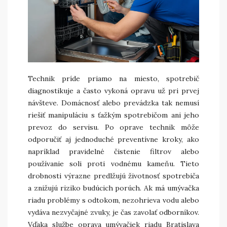
Technik príde priamo na miesto, spotrebič
diagnostikuje a často vykoná opravu už pri prvej
návšteve. Domácnosť alebo prevádzka tak nemusí
riešiť manipuláciu s ťažkým spotrebičom ani jeho
prevoz do servisu. Po oprave technik môže
odporučiť aj jednoduché preventívne kroky, ako
napríklad pravidelné čistenie filtrov alebo
používanie soli proti vodnému kameňu. Tieto
drobnosti výrazne predlžujú životnosť spotrebiča
a znižujú riziko budúcich porúch. Ak má umývačka
riadu problémy s odtokom, nezohrieva vodu alebo
vydáva nezvyčajné zvuky, je čas zavolať odborníkov.
Vďaka službe oprava umývačiek riadu Bratislava