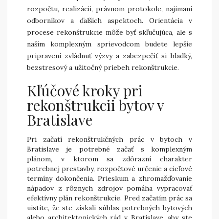
rozpočtu, realizácii, právnom protokole, najímaní
odborníkov a ďalších aspektoch. Orientácia v
procese rekonštrukcie môže byť skľučujúca, ale s
naším komplexným sprievodcom budete lepšie
pripravení zvládnuť výzvy a zabezpečiť si hladký,
bezstresový a užitočný priebeh rekonštrukcie.
Kľúčové kroky pri
rekonštrukcii bytov v
Bratislave
Pri začatí rekonštrukčných prác v bytoch v
Bratislave je potrebné začať s komplexným
plánom, v ktorom sa zdôrazní charakter
potrebnej prestavby, rozpočtové určenie a cieľové
termíny dokončenia. Prieskum a zhromažďovanie
nápadov z rôznych zdrojov pomáha vypracovať
efektívny plán rekonštrukcie. Pred začatím prác sa
uistite, že ste získali súhlas potrebných bytových
alebo architektonických rád v Bratislave, aby ste