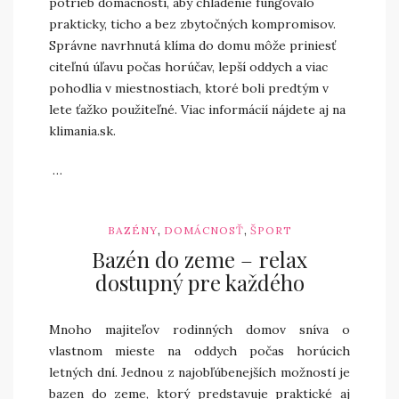
potrieb domácnosti, aby chladenie fungovalo
prakticky, ticho a bez zbytočných kompromisov.
Správne navrhnutá klíma do domu môže priniesť
citeľnú úľavu počas horúčav, lepší oddych a viac
pohodlia v miestnostiach, ktoré boli predtým v
lete ťažko použiteľné. Viac informácií nájdete aj na
klimania.sk.
…
,
,
BAZÉNY
DOMÁCNOSŤ
ŠPORT
Bazén do zeme – relax
dostupný pre každého
Mnoho majiteľov rodinných domov sníva o
vlastnom mieste na oddych počas horúcich
letných dní. Jednou z najobľúbenejších možností je
bazen do zeme, ktorý predstavuje praktické aj