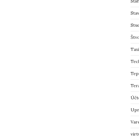
Sťah
Sta
Stu
Štv
Tax
Tec
Tep
Ter
Účt
Upr
Var
virt