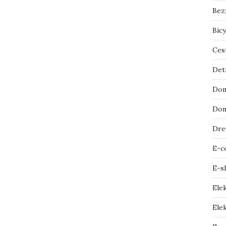
Bez
Bicy
Ces
Det
Dom
Dom
Dre
E-c
E-s
Ele
Elek