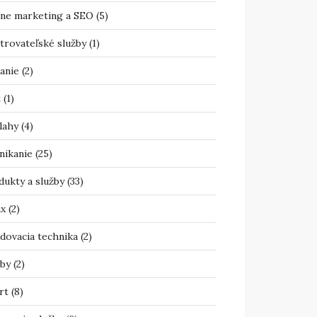
ine marketing a SEO
(5)
trovateľské služby
(1)
anie
(2)
t
(1)
lahy
(4)
nikanie
(25)
dukty a služby
(33)
ax
(2)
adovacia technika
(2)
žby
(2)
rt
(8)