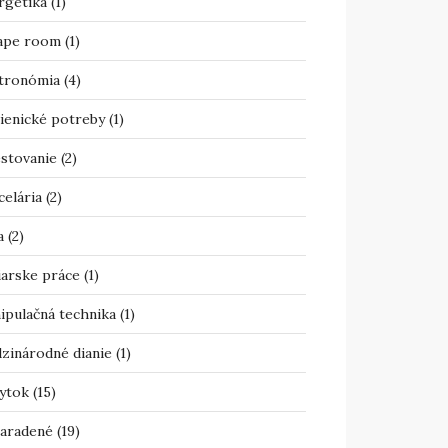
rgetika
(1)
ape room
(1)
tronómia
(4)
ienické potreby
(1)
estovanie
(2)
celária
(2)
a
(2)
iarske práce
(1)
ipulačná technika
(1)
zinárodné dianie
(1)
ytok
(15)
aradené
(19)