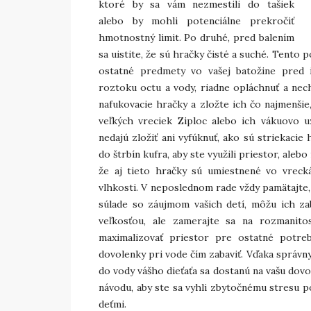
ktoré by sa vám nezmestili do tašiek
alebo by mohli potenciálne prekročiť
hmotnostný limit. Po druhé, pred balením
sa uistite, že sú hračky čisté a suché. Tento 
ostatné predmety vo vašej batožine pred 
roztoku octu a vody, riadne opláchnuť a nech
nafukovacie hračky a zložte ich čo najmenšie
veľkých vreciek Ziploc alebo ich vákuovo uz
nedajú zložiť ani vyfúknuť, ako sú striekacie
do štrbín kufra, aby ste využili priestor, ale
že aj tieto hračky sú umiestnené vo vreck
vlhkosti. V neposlednom rade vždy pamätajte,
súlade so záujmom vašich detí, môžu ich zab
veľkosťou, ale zamerajte sa na rozmanit
maximalizovať priestor pre ostatné potre
dovolenky pri vode čím zabaviť. Vďaka správn
do vody vášho dieťaťa sa dostanú na vašu dov
návodu, aby ste sa vyhli zbytočnému stresu po
deťmi.