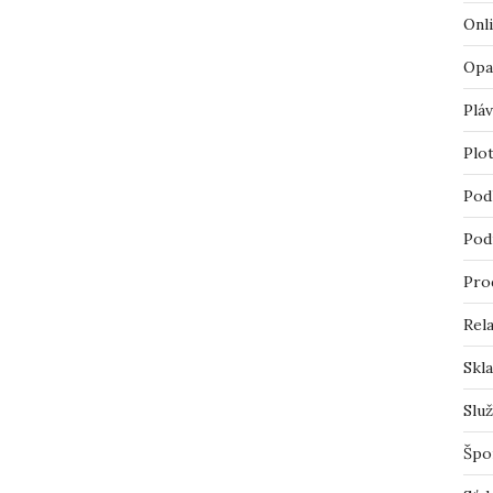
Onl
Opa
Pláv
Plo
Pod
Pod
Pro
Rel
Skl
Slu
Špo