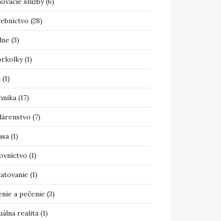
ovacie služby
(6)
vebníctvo
(28)
dne
(3)
orkolky
(1)
i
(1)
hnika
(17)
lárenstvo
(7)
asa
(1)
ovníctvo
(1)
atovanie
(1)
enie a pečenie
(3)
uálna realita
(1)