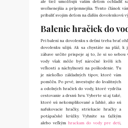
ale tiež umožňujú vašim deťom ochladiť 
uvoľnenejšia a príjemnejšia. Tento článok vá
pribaliť svojim deťom na ďalšiu dovolenkovú v
Balenie hračiek do vo
Pri balení na dovolenku s deťmi treba brať ohľ
dovolenku užijú. Ak sa chystáte na pláž, k
zábave určite prispeje aj to, že si so sebo
vody však môže byť náročné kvôli ich
veľkosti a náchylnosti na poškodenie. Tu
je niekoľko základných tipov, ktoré vám
pomôžu. Po prvé, investujte do kvalitných
a odolných hračiek do vody, ktoré vydržia
cestovanie a drsnú hru. Vyberte si aj také,
ktoré sú nekomplikované a ľahké, ako sú
nafukovacie hračky, striekacie hračky a
potápačské krúžky. Vyhnite sa ťažkým
alebo veľkým
hrackam do vody pre deti
,