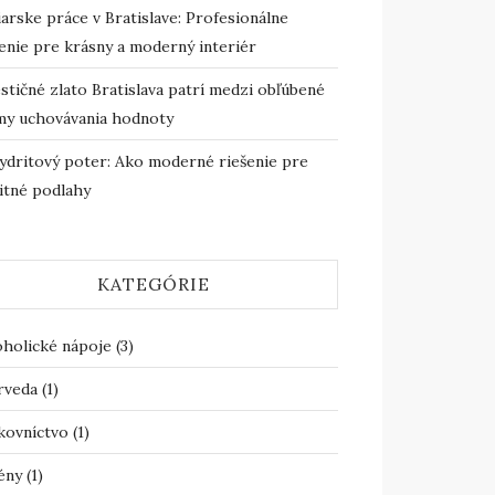
arske práce v Bratislave: Profesionálne
enie pre krásny a moderný interiér
stičné zlato Bratislava patrí medzi obľúbené
my uchovávania hodnoty
ydritový poter: Ako moderné riešenie pre
itné podlahy
KATEGÓRIE
oholické nápoje
(3)
rveda
(1)
kovníctvo
(1)
ény
(1)