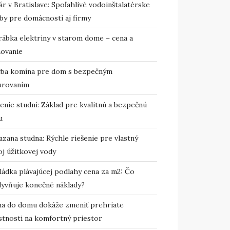
r v Bratislave: Spoľahlivé vodoinštalatérske
by pre domácnosti aj firmy
rábka elektriny v starom dome – cena a
novanie
vba komína pre dom s bezpečným
urovaním
enie studní: Základ pre kvalitnú a bezpečnú
u
zana studna: Rýchle riešenie pre vlastný
j úžitkovej vody
ládka plávajúcej podlahy cena za m2: Čo
lyvňuje konečné náklady?
ma do domu dokáže zmeniť prehriate
stnosti na komfortný priestor