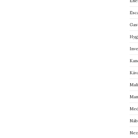
Ene
Esc
Gas
Hyg
Inv
Kan
Káv
Mal
Man
Med
Náb
Nez