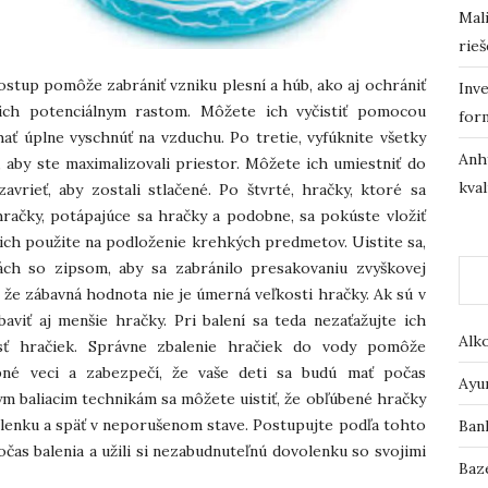
Mali
rieš
postup pomôže zabrániť vzniku plesní a húb, ako aj ochrániť
Inve
ich potenciálnym rastom. Môžete ich vyčistiť pomocou
for
ať úplne vyschnúť na vzduchu. Po tretie, vyfúknite všetky
Anh
, aby ste maximalizovali priestor. Môžete ich umiestniť do
kval
avrieť, aby zostali stlačené. Po štvrté, hračky, ktoré sa
 hračky, potápajúce sa hračky a podobne, sa pokúste vložiť
bo ich použite na podloženie krehkých predmetov. Uistite sa,
ách so zipsom, aby sa zabránilo presakovaniu zvyškovej
 že zábavná hodnota nie je úmerná veľkosti hračky. Ak sú v
aviť aj menšie hračky. Pri balení sa teda nezaťažujte ich
Alk
osť hračiek. Správne zbalenie hračiek do vody pomôže
bné veci a zabezpečí, že vaše deti sa budú mať počas
Ayu
ym baliacim technikám sa môžete uistiť, že obľúbené hračky
olenku a späť v neporušenom stave. Postupujte podľa tohto
Ban
čas balenia a užili si nezabudnuteľnú dovolenku so svojimi
Baz