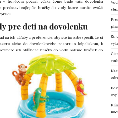
sa v horúcom počasí, vďaka čomu bude vaša dovolenka
Vodá
m predstaví najlepšie hračky do vody, ktoré musíte zvážiť
služ
ýpravu.
Pre
dy pre deti na dovolenku
plá
Sta
ad na ich záľuby a preferencie, aby ste im zabezpečili, že si
vyk
 jazeru alebo do dovolenkového rezortu s kúpaliskom, k
u vezmete ich obľúbené hračky do vody.
Balenie hračiek do
Čist
vod
Nara
zdro
Pok
ovp
Klí
mie