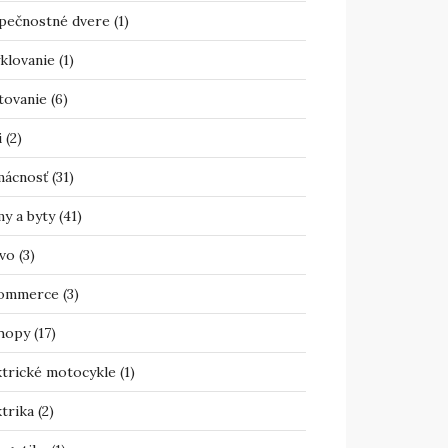
pečnostné dvere
(1)
klovanie
(1)
tovanie
(6)
i
(2)
ácnosť
(31)
y a byty
(41)
vo
(3)
ommerce
(3)
hopy
(17)
ktrické motocykle
(1)
trika
(2)