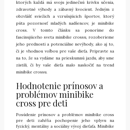
ktorých každá má svoju jedinečnú krivku učenia,
zdravotné výhody a zábavný kvocient. Jedným z
obzvlášť sviežich a vzrušujúcich športov, ktorý
púta pozornosť mladých nadšencov, je minibike
cross. V tomto článku sa ponoríme do
fascinujúceho sveta minibike crossu, rozoberieme
jeho prednosti a potenciálne nevýhody, ako aj to,
či je vhodnou voľbou pre vaše dieťa. Pripravte sa
na to, že sa vydáme na prieskumnú jazdu, aby sme
zistili, či by vaše dieťa malo naskočiť na trend
minibike crossu.
Hodnotenie prínosov a
problémov minibike
cross pre deti
Posúdenie prínosov a problémov minibike cross
pre deti zahŕňa pochopenie jeho vplyvu na
fyzický, mentálny a sociálny vývoj dieťaťa. Minibike