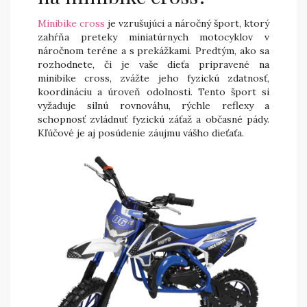
Minibike cross
je vzrušujúci a náročný šport, ktorý
zahŕňa preteky miniatúrnych motocyklov v
náročnom teréne a s prekážkami. Predtým, ako sa
rozhodnete, či je vaše dieťa pripravené na
minibike cross, zvážte jeho fyzickú zdatnosť,
koordináciu a úroveň odolnosti. Tento šport si
vyžaduje silnú rovnováhu, rýchle reflexy a
schopnosť zvládnuť fyzickú záťaž a občasné pády.
Kľúčové je aj posúdenie záujmu vášho dieťaťa.