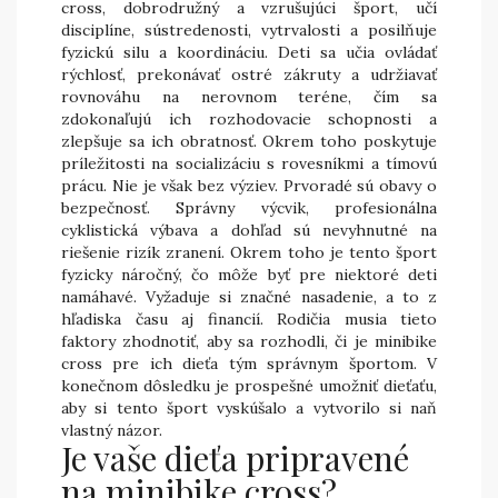
cross, dobrodružný a vzrušujúci šport, učí
disciplíne, sústredenosti, vytrvalosti a posilňuje
fyzickú silu a koordináciu. Deti sa učia ovládať
rýchlosť, prekonávať ostré zákruty a udržiavať
rovnováhu na nerovnom teréne, čím sa
zdokonaľujú ich rozhodovacie schopnosti a
zlepšuje sa ich obratnosť. Okrem toho poskytuje
príležitosti na socializáciu s rovesníkmi a tímovú
prácu. Nie je však bez výziev. Prvoradé sú obavy o
bezpečnosť. Správny výcvik, profesionálna
cyklistická výbava a dohľad sú nevyhnutné na
riešenie rizík zranení. Okrem toho je tento šport
fyzicky náročný, čo môže byť pre niektoré deti
namáhavé. Vyžaduje si značné nasadenie, a to z
hľadiska času aj financií. Rodičia musia tieto
faktory zhodnotiť, aby sa rozhodli, či je minibike
cross pre ich dieťa tým správnym športom. V
konečnom dôsledku je prospešné umožniť dieťaťu,
aby si tento šport vyskúšalo a vytvorilo si naň
vlastný názor.
Je vaše dieťa pripravené
na minibike cross?