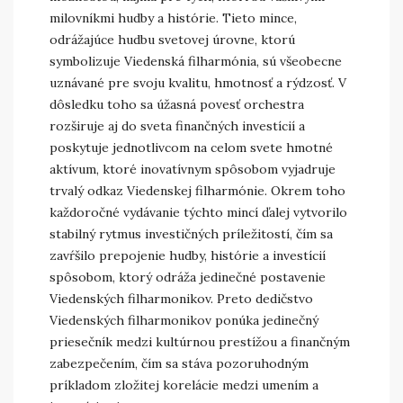
milovníkmi hudby a histórie. Tieto mince,
odrážajúce hudbu svetovej úrovne, ktorú
symbolizuje Viedenská filharmónia, sú všeobecne
uznávané pre svoju kvalitu, hmotnosť a rýdzosť. V
dôsledku toho sa úžasná povesť orchestra
rozširuje aj do sveta finančných investícií a
poskytuje jednotlivcom na celom svete hmotné
aktívum, ktoré inovatívnym spôsobom vyjadruje
trvalý odkaz Viedenskej filharmónie. Okrem toho
každoročné vydávanie týchto mincí ďalej vytvorilo
stabilný rytmus investičných príležitostí, čím sa
zavŕšilo prepojenie hudby, histórie a investícií
spôsobom, ktorý odráža jedinečné postavenie
Viedenských filharmonikov. Preto dedičstvo
Viedenských filharmonikov ponúka jedinečný
priesečník medzi kultúrnou prestížou a finančným
zabezpečením, čím sa stáva pozoruhodným
príkladom zložitej korelácie medzi umením a