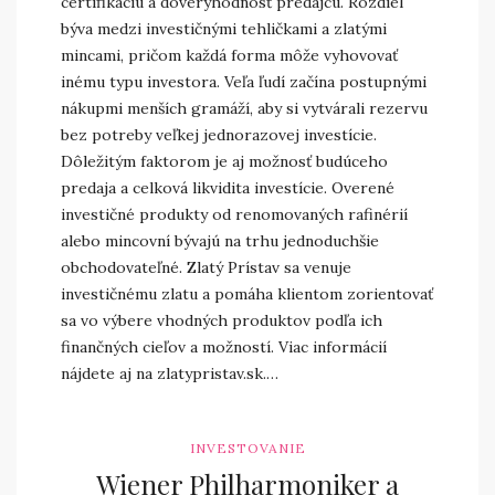
certifikáciu a dôveryhodnosť predajcu. Rozdiel
býva medzi investičnými tehličkami a zlatými
mincami, pričom každá forma môže vyhovovať
inému typu investora. Veľa ľudí začína postupnými
nákupmi menších gramáží, aby si vytvárali rezervu
bez potreby veľkej jednorazovej investície.
Dôležitým faktorom je aj možnosť budúceho
predaja a celková likvidita investície. Overené
investičné produkty od renomovaných rafinérií
alebo mincovní bývajú na trhu jednoduchšie
obchodovateľné. Zlatý Prístav sa venuje
investičnému zlatu a pomáha klientom zorientovať
sa vo výbere vhodných produktov podľa ich
finančných cieľov a možností. Viac informácií
nájdete aj na zlatypristav.sk.…
INVESTOVANIE
Wiener Philharmoniker a