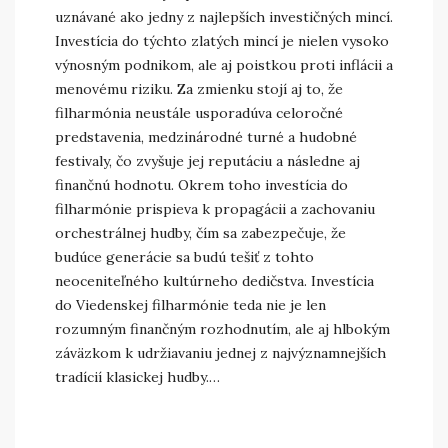
uznávané ako jedny z najlepších investičných mincí.
Investícia do týchto zlatých mincí je nielen vysoko
výnosným podnikom, ale aj poistkou proti inflácii a
menovému riziku. Za zmienku stojí aj to, že
filharmónia neustále usporadúva celoročné
predstavenia, medzinárodné turné a hudobné
festivaly, čo zvyšuje jej reputáciu a následne aj
finančnú hodnotu. Okrem toho investícia do
filharmónie prispieva k propagácii a zachovaniu
orchestrálnej hudby, čím sa zabezpečuje, že
budúce generácie sa budú tešiť z tohto
neoceniteľného kultúrneho dedičstva. Investícia
do Viedenskej filharmónie teda nie je len
rozumným finančným rozhodnutím, ale aj hlbokým
záväzkom k udržiavaniu jednej z najvýznamnejších
tradícií klasickej hudby.…