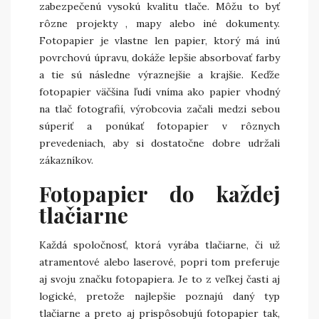
zabezpečenú vysokú kvalitu tlače. Môžu to byť
rôzne projekty , mapy alebo iné dokumenty.
Fotopapier je vlastne len papier, ktorý má inú
povrchovú úpravu, dokáže lepšie absorbovať farby
a tie sú následne výraznejšie a krajšie. Keďže
fotopapier väčšina ľudí vníma ako papier vhodný
na tlač fotografií, výrobcovia začali medzi sebou
súperiť a ponúkať fotopapier v rôznych
prevedeniach, aby si dostatočne dobre udržali
zákazníkov.
Fotopapier do každej
tlačiarne
Každá spoločnosť, ktorá vyrába tlačiarne, či už
atramentové alebo laserové, popri tom preferuje
aj svoju značku fotopapiera. Je to z veľkej časti aj
logické, pretože najlepšie poznajú daný typ
tlačiarne a preto aj prispôsobujú fotopapier tak,