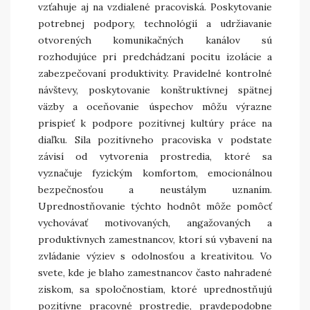
vzťahuje aj na vzdialené pracoviská. Poskytovanie
potrebnej podpory, technológií a udržiavanie
otvorených komunikačných kanálov sú
rozhodujúce pri predchádzaní pocitu izolácie a
zabezpečovaní produktivity. Pravidelné kontrolné
návštevy, poskytovanie konštruktívnej spätnej
väzby a oceňovanie úspechov môžu výrazne
prispieť k podpore pozitívnej kultúry práce na
diaľku. Sila pozitívneho pracoviska v podstate
závisí od vytvorenia prostredia, ktoré sa
vyznačuje fyzickým komfortom, emocionálnou
bezpečnosťou a neustálym uznaním.
Uprednostňovanie týchto hodnôt môže pomôcť
vychovávať motivovaných, angažovaných a
produktívnych zamestnancov, ktorí sú vybavení na
zvládanie výziev s odolnosťou a kreativitou. Vo
svete, kde je blaho zamestnancov často nahradené
ziskom, sa spoločnostiam, ktoré uprednostňujú
pozitívne pracovné prostredie, pravdepodobne