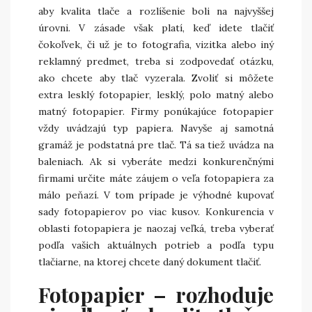
aby kvalita tlače a rozlíšenie boli na najvyššej
úrovni. V zásade však platí, keď idete tlačiť
čokoľvek, či už je to fotografia, vizitka alebo iný
reklamný predmet, treba si zodpovedať otázku,
ako chcete aby tlač vyzerala. Zvoliť si môžete
extra lesklý fotopapier, lesklý, polo matný alebo
matný fotopapier. Firmy ponúkajúce fotopapier
vždy uvádzajú typ papiera. Navyše aj samotná
gramáž je podstatná pre tlač. Tá sa tiež uvádza na
baleniach. Ak si vyberáte medzi konkurenčnými
firmami určite máte záujem o veľa fotopapiera za
málo peňazí. V tom prípade je výhodné kupovať
sady fotopapierov po viac kusov. Konkurencia v
oblasti fotopapiera je naozaj veľká, treba vyberať
podľa vašich aktuálnych potrieb a podľa typu
tlačiarne, na ktorej chcete daný dokument tlačiť.
Fotopapier – rozhoduje