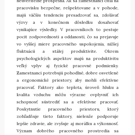
neuveriteľne prospešná. Ak sa zamestnanci cítia na
pracovisku bezpečne, rešpektovane a v pohode,
majú väčšiu tendenciu presadzovať sa, zdolávať
výzvy a v konečnom dôsledku dosahovať
vynikajúce výsledky. V pracovníkoch to pestuje
pocit zodpovednosti a oddanosti, čo sa prejavuje
vo vyššej miere pracovného uspokojenia, nižšej
fluktuácii a stálej produktivite. Okrem
psychologických aspektov majú na produktivitu
veľký vplyv aj fyzické pracovné podmienky.
Zamestnanci potrebujú pohodlné, dobre osvetlené
a ergonomické priestory, aby mohli efektívne
pracovať. Faktory ako teplota, úroveň hluku a
kvalita vzduchu môžu výrazne ovplyvniť ich
schopnosť sústrediť sa a efektívne pracovať.
Poskytnutie pracovného priestoru, ktorý
zohľadňuje tieto faktory, nielenže podporuje
lepšie zdravie, ale zvyšuje aj morálku a výkonnosť.
Význam dobrého pracovného prostredia sa