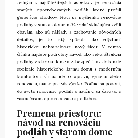
Jedným z najdôležitejších aspektov je renovácia
starých, opotrebovaných podláh, ktoré prežili
generácie chodcov. Hoci sa myšlienka renovácie
podlahy v starom dome môže zdať skľučujúca kvôli
obavám, ako sú náklady a zachovanie pôvodných
detailov, je to istý spôsob, ako vdýchnuť
historickej nehnuteľnosti nový život. V tomto
článku nájdete podrobný návod, ako rekonštrukcia
podlahy v starom dome a zabezpečiť tak dokonalé
spojenie historického šarmu domu s moderným
komfortom. Či už ide o opravu, výmenu alebo
renováciu, máme pre vás všetko. Poďme sa ponoriť
do sveta renovácie podláh a naučme sa čarovať s
vašou časom opotrebovanou podlahou.
Premena priestoru:
návod na renováciu
podláh v starom dome