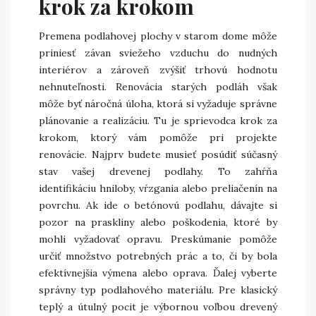
krok za krokom
Premena podlahovej plochy v starom dome môže
priniesť závan sviežeho vzduchu do nudných
interiérov a zároveň zvýšiť trhovú hodnotu
nehnuteľnosti. Renovácia starých podláh však
môže byť náročná úloha, ktorá si vyžaduje správne
plánovanie a realizáciu. Tu je sprievodca krok za
krokom, ktorý vám pomôže pri projekte
renovácie. Najprv budete musieť posúdiť súčasný
stav vašej drevenej podlahy. To zahŕňa
identifikáciu hniloby, vŕzgania alebo preliačenín na
povrchu. Ak ide o betónovú podlahu, dávajte si
pozor na praskliny alebo poškodenia, ktoré by
mohli vyžadovať opravu. Preskúmanie pomôže
určiť množstvo potrebných prác a to, či by bola
efektívnejšia výmena alebo oprava. Ďalej vyberte
správny typ podlahového materiálu. Pre klasický
teplý a útulný pocit je výbornou voľbou drevený