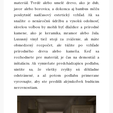
materiál. Tvrdé alebo umelé drevo, ako je dub,
javor alebo borovica, a dokonca aj bambus môžu
poskytnúť nadčasový estetický vzhľad. Ak sa
snažíte o nenáročnú údržbu a vysokú odolnosť,
skvelou voľbou by mohli byť dlaždice a prírodné
kamene, ako je keramika, mramor alebo žula.
Luxusný vinyl tiež stojí za zváženie, ak máte
obmedzený rozpočet, ale túžite po vzhľade
prírodného dreva alebo kameňa. Keď sa
rozhodnete pre materiál, je čas na demontáž a
inštaláciu. Ak vymieňate predchádzajúcu podlahu,
uistite sa, že všetky zvyšky sú dôkladne
odstránené, a až potom podlahu primerane
vyrovnajte, aby ste predišli akýmkoľvek budúcim
nerovnostiam.