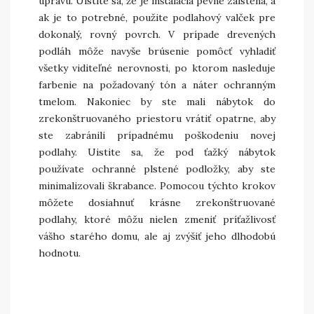
úpravu. Uistite sa, že je inštalácia pevne zaistená, a
ak je to potrebné, použite podlahový valček pre
dokonalý, rovný povrch. V prípade drevených
podláh môže navyše brúsenie pomôcť vyhladiť
všetky viditeľné nerovnosti, po ktorom nasleduje
farbenie na požadovaný tón a náter ochranným
tmelom. Nakoniec by ste mali nábytok do
zrekonštruovaného priestoru vrátiť opatrne, aby
ste zabránili prípadnému poškodeniu novej
podlahy. Uistite sa, že pod ťažký nábytok
používate ochranné plstené podložky, aby ste
minimalizovali škrabance. Pomocou týchto krokov
môžete dosiahnuť krásne zrekonštruované
podlahy, ktoré môžu nielen zmeniť príťažlivosť
vášho starého domu, ale aj zvýšiť jeho dlhodobú
hodnotu.