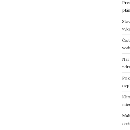
Pre
plá
Sta
vyk
Čist
vod
Nara
zdro
Pok
ovp
Klí
mie
Mali
rieš