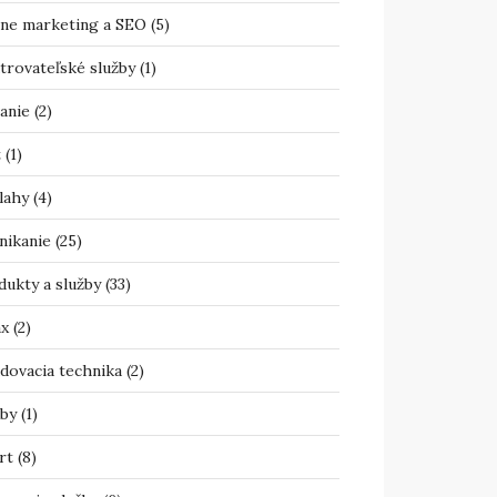
ine marketing a SEO
(5)
trovateľské služby
(1)
anie
(2)
t
(1)
lahy
(4)
nikanie
(25)
dukty a služby
(33)
ax
(2)
adovacia technika
(2)
žby
(1)
rt
(8)