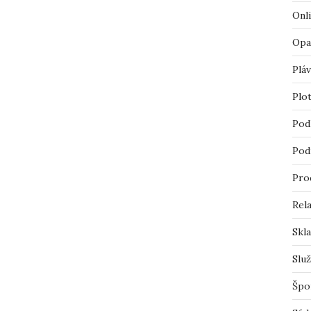
Onl
Opa
Pláv
Plo
Pod
Pod
Pro
Rel
Skl
Slu
Špo