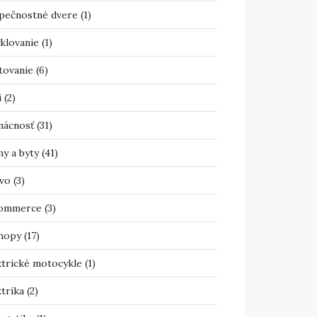
pečnostné dvere
(1)
klovanie
(1)
tovanie
(6)
i
(2)
ácnosť
(31)
y a byty
(41)
vo
(3)
ommerce
(3)
hopy
(17)
ktrické motocykle
(1)
trika
(2)