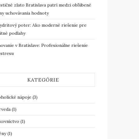
stičné zlato Bratislava patrí medzi obľúbené
my uchovávania hodnoty
ydritový poter: Ako moderné riešenie pre
itné podlahy
ovanie v Bratislave: Profesionálne riešenie
 stresu
KATEGÓRIE
oholické nápoje
(3)
rveda
(1)
kovníctvo
(1)
ény
(1)