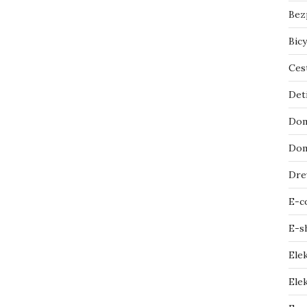
Bez
Bicy
Ces
Det
Dom
Dom
Dre
E-c
E-s
Ele
Elek