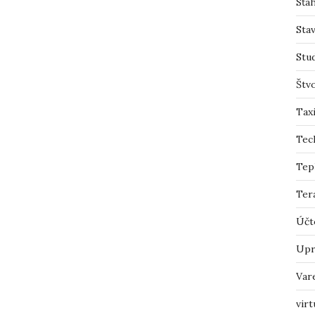
Sťah
Sta
Stu
Štv
Tax
Tec
Tep
Ter
Účt
Upr
Var
virt