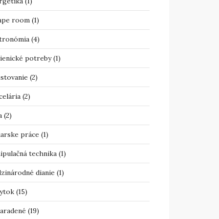
rgetika
(1)
ape room
(1)
tronómia
(4)
ienické potreby
(1)
estovanie
(2)
celária
(2)
a
(2)
iarske práce
(1)
ipulačná technika
(1)
zinárodné dianie
(1)
ytok
(15)
aradené
(19)