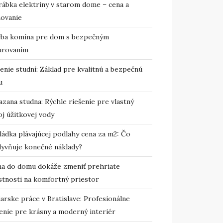
rábka elektriny v starom dome – cena a
novanie
vba komína pre dom s bezpečným
urovaním
enie studní: Základ pre kvalitnú a bezpečnú
u
zana studna: Rýchle riešenie pre vlastný
j úžitkovej vody
ládka plávajúcej podlahy cena za m2: Čo
lyvňuje konečné náklady?
ma do domu dokáže zmeniť prehriate
stnosti na komfortný priestor
arske práce v Bratislave: Profesionálne
enie pre krásny a moderný interiér