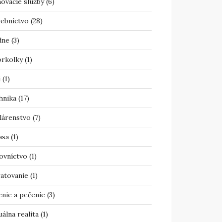
ovacie služby
(6)
vebníctvo
(28)
dne
(3)
orkolky
(1)
i
(1)
hnika
(17)
lárenstvo
(7)
asa
(1)
ovníctvo
(1)
atovanie
(1)
enie a pečenie
(3)
uálna realita
(1)