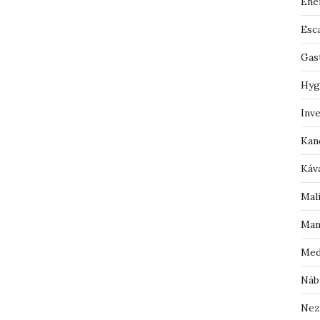
Ene
Esc
Gas
Hyg
Inv
Kan
Káv
Mal
Man
Med
Náb
Nez