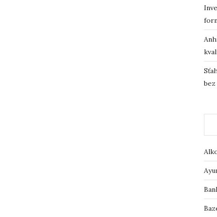
Inve
for
Anh
kval
Sťah
bez
Alk
Ayu
Ban
Baz