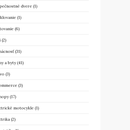
pečnostné dvere
(1)
klovanie
(1)
tovanie
(6)
i
(2)
ácnosť
(31)
y a byty
(41)
vo
(3)
ommerce
(3)
hopy
(17)
ktrické motocykle
(1)
trika
(2)