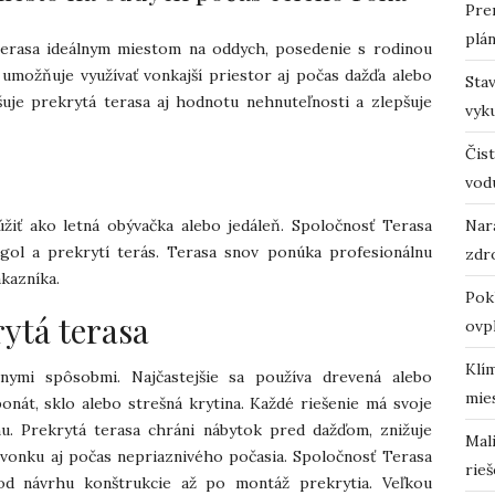
Pre
plá
erasa ideálnym miestom na oddych, posedenie s rodinou
a umožňuje využívať vonkajší priestor aj počas dažďa alebo
Sta
šuje prekrytá terasa aj hodnotu nehnuteľnosti a zlepšuje
vyk
Čist
vod
žiť ako letná obývačka alebo jedáleň. Spoločnosť Terasa
Nara
ergol a prekrytí terás. Terasa snov ponúka profesionálnu
zdro
ákazníka.
Pok
ytá terasa
ovp
Klí
nymi spôsobmi. Najčastejšie sa používa drevená alebo
mie
onát, sklo alebo strešná krytina. Každé riešenie má svoje
u. Prekrytá terasa chráni nábytok pred dažďom, znižuje
Mali
s vonku aj počas nepriaznivého počasia. Spoločnosť Terasa
rieš
od návrhu konštrukcie až po montáž prekrytia. Veľkou