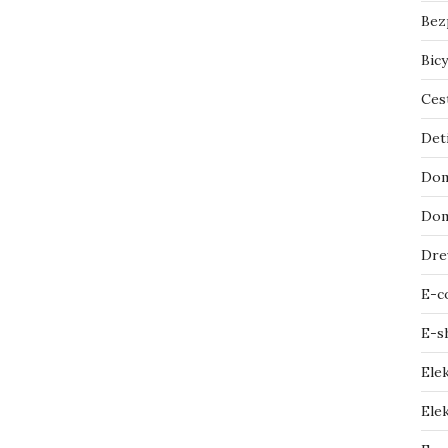
Bez
Bicy
Ces
Det
Dom
Dom
Dre
E-c
E-s
Ele
Elek