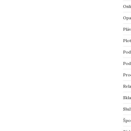
Onl
Opa
Pláv
Plo
Pod
Pod
Pro
Rel
Skl
Slu
Špo