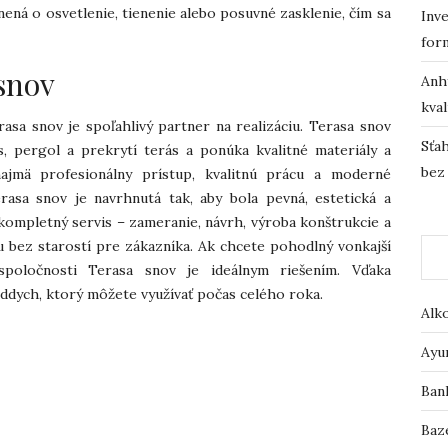
ená o osvetlenie, tienenie alebo posuvné zasklenie, čím sa
Inve
for
 snov
Anh
kval
asa snov je spoľahlivý partner na realizáciu. Terasa snov
Sťah
, pergol a prekrytí terás a ponúka kvalitné materiály a
bez
najmä profesionálny prístup, kvalitnú prácu a moderné
asa snov je navrhnutá tak, aby bola pevná, estetická a
kompletný servis – zameranie, návrh, výroba konštrukcie a
u bez starostí pre zákazníka. Ak chcete pohodlný vonkajší
poločnosti Terasa snov je ideálnym riešením. Vďaka
 oddych, ktorý môžete využívať počas celého roka.
Alk
Ayu
Ban
Baz