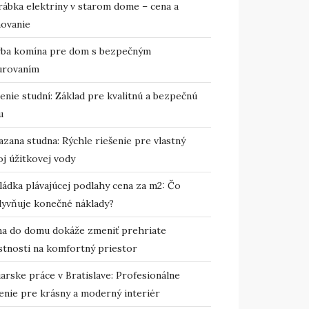
rábka elektriny v starom dome – cena a
novanie
vba komína pre dom s bezpečným
urovaním
enie studní: Základ pre kvalitnú a bezpečnú
u
zana studna: Rýchle riešenie pre vlastný
j úžitkovej vody
ládka plávajúcej podlahy cena za m2: Čo
lyvňuje konečné náklady?
ma do domu dokáže zmeniť prehriate
stnosti na komfortný priestor
arske práce v Bratislave: Profesionálne
enie pre krásny a moderný interiér