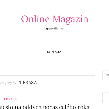
Online Magazín
lapinville.net
KONTAKT
TERASA
ategory by
TERASA
miesto na oddych počas celého roka