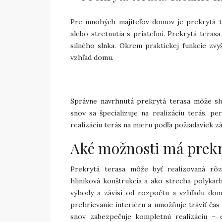
Pre mnohých majiteľov domov je prekrytá t
alebo stretnutia s priateľmi. Prekrytá teras
silného slnka. Okrem praktickej funkcie zvy
vzhľad domu.
Správne navrhnutá prekrytá terasa môže slú
snov sa špecializuje na realizáciu terás, p
realizáciu terás na mieru podľa požiadaviek z
Aké možnosti má prekr
Prekrytá terasa môže byť realizovaná rôz
hliníková konštrukcia a ako strecha polykarb
výhody a závisí od rozpočtu a vzhľadu dom
prehrievanie interiéru a umožňuje tráviť ča
snov zabezpečuje kompletnú realizáciu – 