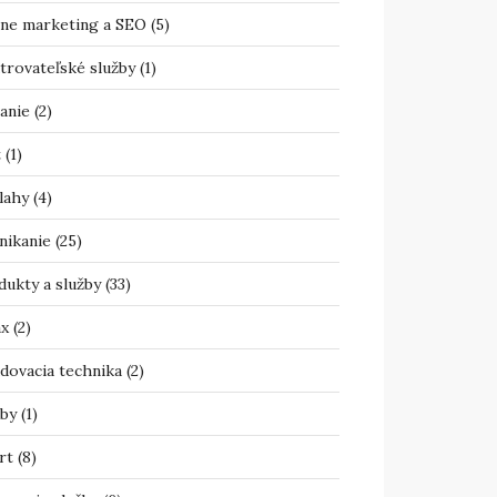
ine marketing a SEO
(5)
trovateľské služby
(1)
anie
(2)
t
(1)
lahy
(4)
nikanie
(25)
dukty a služby
(33)
ax
(2)
adovacia technika
(2)
žby
(1)
rt
(8)