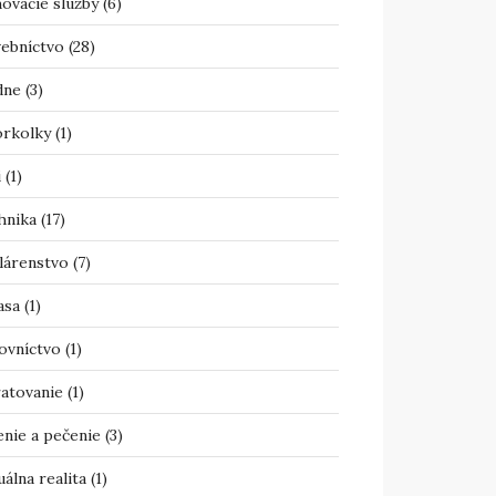
ovacie služby
(6)
vebníctvo
(28)
dne
(3)
orkolky
(1)
i
(1)
hnika
(17)
lárenstvo
(7)
asa
(1)
ovníctvo
(1)
atovanie
(1)
enie a pečenie
(3)
uálna realita
(1)