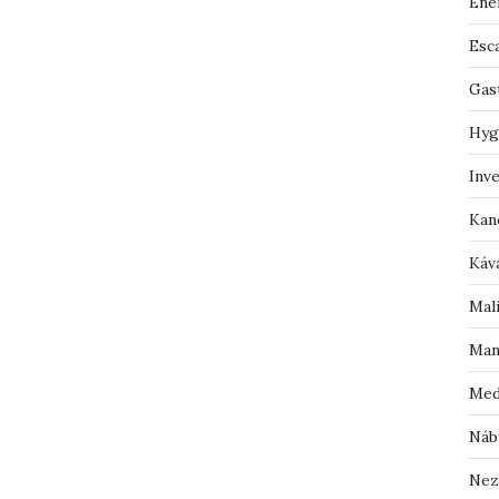
Ene
Esc
Gas
Hyg
Inv
Kan
Káv
Mal
Man
Med
Náb
Nez