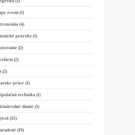
rgetika
(1)
ape room
(1)
tronómia
(4)
ienické potreby
(1)
estovanie
(2)
celária
(2)
a
(2)
iarske práce
(1)
ipulačná technika
(1)
zinárodné dianie
(1)
ytok
(15)
aradené
(19)