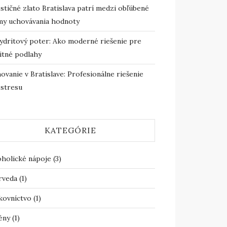
stičné zlato Bratislava patrí medzi obľúbené
my uchovávania hodnoty
ydritový poter: Ako moderné riešenie pre
itné podlahy
ovanie v Bratislave: Profesionálne riešenie
 stresu
KATEGÓRIE
oholické nápoje
(3)
rveda
(1)
kovníctvo
(1)
ény
(1)