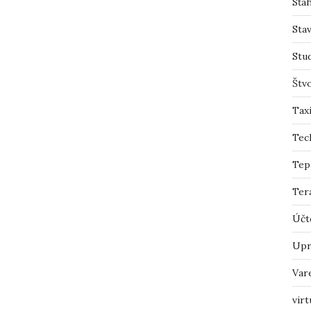
Sťah
Sta
Stu
Štv
Tax
Tec
Tep
Ter
Účt
Upr
Var
virt