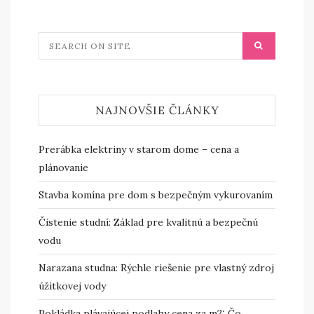
NAJNOVŠIE ČLÁNKY
Prerábka elektriny v starom dome – cena a
plánovanie
Stavba komína pre dom s bezpečným vykurovaním
Čistenie studní: Základ pre kvalitnú a bezpečnú
vodu
Narazana studna: Rýchle riešenie pre vlastný zdroj
úžitkovej vody
Pokládka plávajúcej podlahy cena za m2: Čo