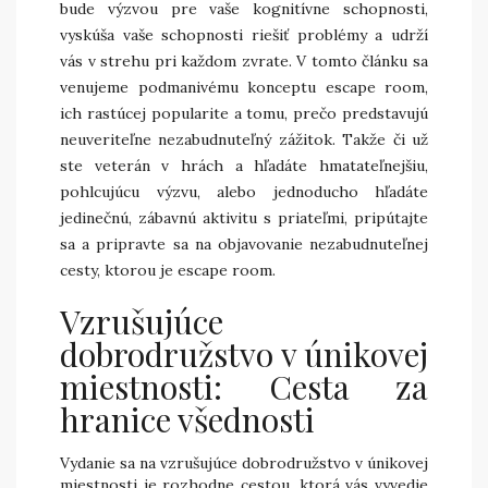
bude výzvou pre vaše kognitívne schopnosti,
vyskúša vaše schopnosti riešiť problémy a udrží
vás v strehu pri každom zvrate. V tomto článku sa
venujeme podmanivému konceptu escape room,
ich rastúcej popularite a tomu, prečo predstavujú
neuveriteľne nezabudnuteľný zážitok. Takže či už
ste veterán v hrách a hľadáte hmatateľnejšiu,
pohlcujúcu výzvu, alebo jednoducho hľadáte
jedinečnú, zábavnú aktivitu s priateľmi, pripútajte
sa a pripravte sa na objavovanie nezabudnuteľnej
cesty, ktorou je escape room.
Vzrušujúce
dobrodružstvo v únikovej
miestnosti: Cesta za
hranice všednosti
Vydanie sa na vzrušujúce dobrodružstvo v únikovej
miestnosti je rozhodne cestou, ktorá vás vyvedie