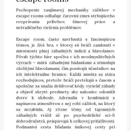
Pochopenie zaujímavej mechaniky zážitkov v
escape rooms odhaľuje čarovnú zmes strhujúceho
rozprávania príbehov, tímovej práce a
netradičného riešenia problémov.
Escape room, často navrhnutá s fascinujúcou
témou, je živá hra, v ktorej sú hráči zamknutí v
miestnosti plnej záhadných indícií a hlavolamov.
Pôvab týchto hier spočíva v ich neodmysliteľných
výzvach – mätú záhadnými hádankami a stimulujú
zložitými hlavolamami, čím posúvajú účastníkov na
ich intelektuálne hranice. Každá minúta sa stáva
rozhodujúcou, pretože hráči pretekajú s časom a
spoločne sa snažia dešifrovať kódy, vyriešiť záhady
a objaviť skryté predmety, aby nakoniec odomkli
dvere k slobode. Adrenalín v kombinácii s
napínavou atmosférou z nej robí zážitok, na ktorý
sa nezabúda. Aj rôzne témy, od tajomných
záhadných vrážd až po psychedelické sci-fi
dobrodružstvá, prispievajú k celkovej príťažlivosti.
Podmanivá cesta hľadania únikovej cesty pri