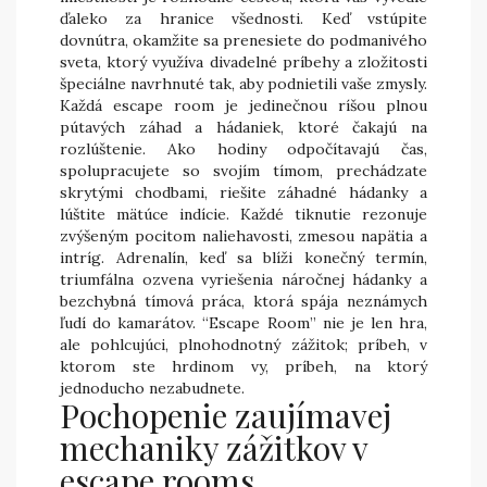
ďaleko za hranice všednosti. Keď vstúpite
dovnútra, okamžite sa prenesiete do podmanivého
sveta, ktorý využíva divadelné príbehy a zložitosti
špeciálne navrhnuté tak, aby podnietili vaše zmysly.
Každá escape room je jedinečnou ríšou plnou
pútavých záhad a hádaniek, ktoré čakajú na
rozlúštenie. Ako hodiny odpočítavajú čas,
spolupracujete so svojím tímom, prechádzate
skrytými chodbami, riešite záhadné hádanky a
lúštite mätúce indície. Každé tiknutie rezonuje
zvýšeným pocitom naliehavosti, zmesou napätia a
intríg. Adrenalín, keď sa blíži konečný termín,
triumfálna ozvena vyriešenia náročnej hádanky a
bezchybná tímová práca, ktorá spája neznámych
ľudí do kamarátov. “Escape Room” nie je len hra,
ale pohlcujúci, plnohodnotný zážitok; príbeh, v
ktorom ste hrdinom vy, príbeh, na ktorý
jednoducho nezabudnete.
Pochopenie zaujímavej
mechaniky zážitkov v
escape rooms