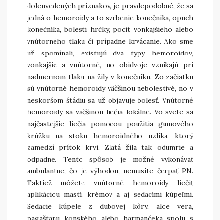
doleuvedených príznakov, je pravdepodobné, že sa
jedná o hemoroidy
a to s
vrbenie konečníka, o
puch
konečníka, b
olesti hrčky, p
ocit vonkajšieho alebo
vnútorného tlaku či p
rípadne krvácanie.
Ako sme
už spomínali, existujú dva typy hemoroidov,
vonkajšie a vnútorné, no obidvoje vznikajú pri
nadmernom tlaku na žily v konečníku. Zo začiatku
sú vnútorné hemoroidy väčšinou nebolestivé, no v
neskoršom štádiu sa už objavuje bolesť. Vnútorné
hemoroidy sa väčšinou liečia lokálne. Vo svete sa
najčastejšie liečia pomocou použitia gumového
krúžku na stoku hemoroidného uzlíka, ktorý
zamedzí prítok krvi. Zlatá žila tak odumrie a
odpadne. Tento spôsob je možné vykonávať
ambulantne, čo je výhodou, nemusíte čerpať PN.
Taktiež môžete vnútorné hemoroidy liečiť
aplikáciou mastí, krémov a aj sedacími kúpeľmi.
Sedacie kúpele z dubovej kôry, aloe vera,
pagaštanu konského alebo harmančeka spolu s