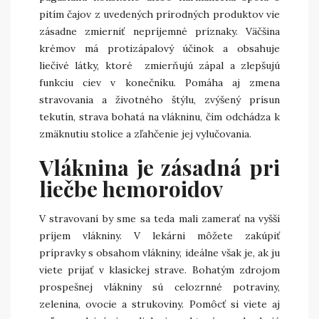
pitím čajov z uvedených prírodných produktov vie
zásadne zmierniť nepríjemné príznaky. Väčšina
krémov má protizápalový účinok a obsahuje
liečivé látky, ktoré zmierňujú zápal a zlepšujú
funkciu ciev v konečníku. Pomáha aj zmena
stravovania a životného štýlu, zvýšený prísun
tekutín, strava bohatá na vlákninu, čím odchádza k
zmäknutiu stolice a zľahčenie jej vylučovania.
Vláknina je zásadná pri
liečbe hemoroidov
V stravovaní by sme sa teda mali zamerať na vyšší
príjem vlákniny. V lekárni môžete zakúpiť
prípravky s obsahom vlákniny, ideálne však je, ak ju
viete prijať v klasickej strave. Bohatým zdrojom
prospešnej vlákniny sú celozrnné potraviny,
zelenina, ovocie a strukoviny. Pomôcť si viete aj