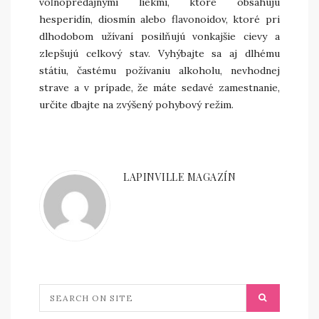
voľnopredajnými liekmi, ktoré obsahujú
hesperidín, diosmín alebo flavonoidov, ktoré pri
dlhodobom užívaní posilňujú vonkajšie cievy a
zlepšujú celkový stav. Vyhýbajte sa aj dlhému
státiu, častému požívaniu alkoholu, nevhodnej
strave a v prípade, že máte sedavé zamestnanie,
určite dbajte na zvýšený pohybový režim.
LAPINVILLE MAGAZÍN