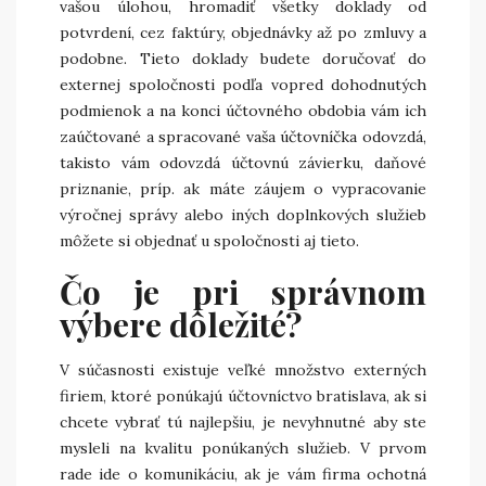
vašou úlohou, hromadiť všetky doklady od
potvrdení, cez faktúry, objednávky až po zmluvy a
podobne. Tieto doklady budete doručovať do
externej spoločnosti podľa vopred dohodnutých
podmienok a na konci účtovného obdobia vám ich
zaúčtované a spracované vaša účtovníčka odovzdá,
takisto vám odovzdá účtovnú závierku, daňové
priznanie, príp. ak máte záujem o vypracovanie
výročnej správy alebo iných doplnkových služieb
môžete si objednať u spoločnosti aj tieto.
Čo je pri správnom
výbere dôležité?
V súčasnosti existuje veľké množstvo externých
firiem, ktoré ponúkajú účtovníctvo bratislava, ak si
chcete vybrať tú najlepšiu, je nevyhnutné aby ste
mysleli na kvalitu ponúkaných služieb. V prvom
rade ide o komunikáciu, ak je vám firma ochotná