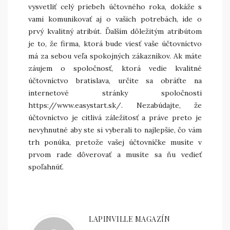
vysvetliť celý priebeh účtovného roka, dokáže s
vami komunikovať aj o vašich potrebách, ide o
prvý kvalitný atribút. Ďalším dôležitým atribútom
je to, že firma, ktorá bude viesť vaše účtovníctvo
má za sebou veľa spokojných zákazníkov. Ak máte
záujem o spoločnosť, ktorá vedie kvalitné
účtovníctvo bratislava, určite sa obráťte na
internetové stránky spoločnosti
https://www.easystart.sk/
. Nezabúdajte, že
účtovníctvo je citlivá záležitosť a práve preto je
nevyhnutné aby ste si vyberali to najlepšie, čo vám
trh ponúka, pretože vašej účtovníčke musíte v
prvom rade dôverovať a musíte sa ňu vedieť
spoľahnúť.
LAPINVILLE MAGAZÍN