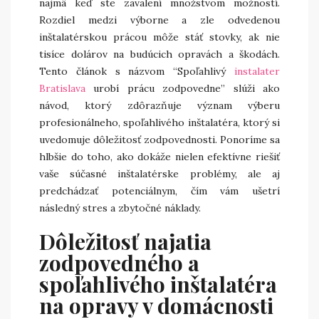
najmä keď ste zavalení množstvom možností.
Rozdiel medzi výborne a zle odvedenou
inštalatérskou prácou môže stáť stovky, ak nie
tisíce dolárov na budúcich opravách a škodách.
Tento článok s názvom “Spoľahlivý
instalater
Bratislava
urobí prácu zodpovedne” slúži ako
návod, ktorý zdôrazňuje význam výberu
profesionálneho, spoľahlivého inštalatéra, ktorý si
uvedomuje dôležitosť zodpovednosti. Ponoríme sa
hlbšie do toho, ako dokáže nielen efektívne riešiť
vaše súčasné inštalatérske problémy, ale aj
predchádzať potenciálnym, čím vám ušetrí
následný stres a zbytočné náklady.
Dôležitosť najatia
zodpovedného a
spoľahlivého inštalatéra
na opravy v domácnosti