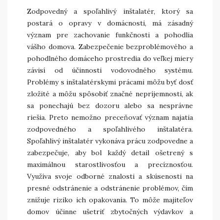
Zodpovedný a spoľahlivý inštalatér, ktorý sa
postará o opravy v domácnosti, má zásadný
význam pre zachovanie funkčnosti a pohodlia
vášho domova. Zabezpečenie bezproblémového a
pohodlného domáceho prostredia do veľkej miery
závisí od účinnosti vodovodného systému.
Problémy s inštalatérskymi prácami môžu byť dosť
zložité a môžu spôsobiť značné nepríjemnosti, ak
sa ponechajú bez dozoru alebo sa nesprávne
riešia. Preto nemožno preceňovať význam najatia
zodpovedného a spoľahlivého inštalatéra.
Spoľahlivý inštalatér vykonáva prácu zodpovedne a
zabezpečuje, aby bol každý detail ošetrený s
maximálnou starostlivosťou a precíznosťou.
Využíva svoje odborné znalosti a skúsenosti na
presné odstránenie a odstránenie problémov, čím
znižuje riziko ich opakovania. To môže majiteľov
domov účinne ušetriť zbytočných výdavkov a