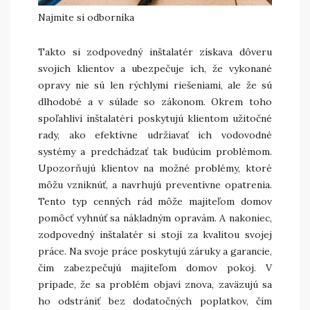
Najmite si odborníka
Takto si zodpovedný inštalatér získava dôveru
svojich klientov a ubezpečuje ich, že vykonané
opravy nie sú len rýchlymi riešeniami, ale že sú
dlhodobé a v súlade so zákonom. Okrem toho
spoľahliví inštalatéri poskytujú klientom užitočné
rady, ako efektívne udržiavať ich vodovodné
systémy a predchádzať tak budúcim problémom.
Upozorňujú klientov na možné problémy, ktoré
môžu vzniknúť, a navrhujú preventívne opatrenia.
Tento typ cenných rád môže majiteľom domov
pomôcť vyhnúť sa nákladným opravám. A nakoniec,
zodpovedný inštalatér si stojí za kvalitou svojej
práce. Na svoje práce poskytujú záruky a garancie,
čím zabezpečujú majiteľom domov pokoj. V
prípade, že sa problém objaví znova, zaväzujú sa
ho odstrániť bez dodatočných poplatkov, čím