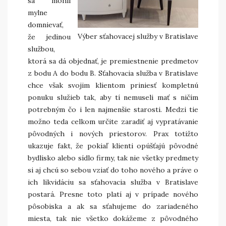
sa mohli
mylne
domnievať,
Výber sťahovacej služby v Bratislave
že jedinou
službou,
ktorá sa dá objednať, je premiestnenie predmetov
z bodu A do bodu B. Sťahovacia služba v Bratislave
chce však svojim klientom priniesť kompletnú
ponuku služieb tak, aby tí nemuseli mať s ničím
potrebným čo i len najmenšie starosti. Medzi tie
možno teda celkom určite zaradiť aj vypratávanie
pôvodných i nových priestorov. Prax totižto
ukazuje fakt, že pokiaľ klienti opúšťajú pôvodné
bydlisko alebo sídlo firmy, tak nie všetky predmety
si aj chcú so sebou vziať do toho nového a práve o
ich likvidáciu sa sťahovacia služba v Bratislave
postará. Presne toto platí aj v prípade nového
pôsobiska a ak sa sťahujeme do zariadeného
miesta, tak nie všetko dokážeme z pôvodného