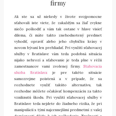
firmy
Ak ste sa už niekedy v živote svojpomocne
sťahovali iste viete, že zakaždým sa žiaľ zvykne
niečo poškodiť a vám tak ostane v hlave visieť
dilema, či máte takto znehodnotený predmet
vyhodiť, opraviť alebo jeho chybičku krásy v
novom bývaní len prehliadať. Pri využití sťahovacej
služby v Bratislave vám teda podobná situácia
nijako nehrozí a sťahovanie je teda plne v réžii
zamestnancov vami zvolenej firmy.
Stahovacia
sluzba Bratislava
je pre takéto situácie
samozrejme poistená a v prípade, že sa
rozhodnete využiť takúto alternatívu, tak
rozhodne môžete očakávať kompenzáciu za takto
vzniknutú škodu. Pri využití sťahovacej služby v
Bratislave teda nejdete do žiadneho rizika, že pri
manipulácii s tými najcennejšími predmetmi z vašej