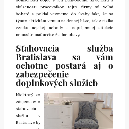
domácnosti dôjde k ich poškodeniu. Zručnosti a
skúsenosti pracovníkov tejto firmy sú veľmi
bohaté a pokiaľ vezmeme do úvahy fakt, že sa
týmto aktivitám venujú na dennej báze, tak z rizika
vzniku nejakej nehody a nepríjemnej situácie
nemusíte mať určite žiadne obavy.
Sťahovacia služba
Bratislava sa vám
ochotne postará aj o
zabezpečenie
doplnkových služieb
Niektorý zo
záujemcov o
sťahovaciu
službu v
Bratislave by