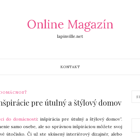
Online Magazín
lapinville.net
KONTAKT
DOMÁCNOSŤ
nšpirácie pre útulný a štýlový domov
eci do domácnosti
: inšpirácia pre útulný a štýlový domov”.
menie samo osebe, ale so správnou inšpiráciou môžete svoj
vé útočisko. Či už ste skúsený interiérový dizajnér, alebo