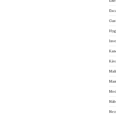
Ene
Esc
Gas
Hyg
Inv
Kan
Káv
Mal
Man
Med
Náb
Nez