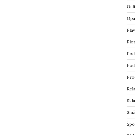
Onl
Opa
Pláv
Plo
Pod
Pod
Pro
Rel
Skl
Slu
Špo