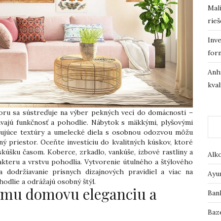
Mali
rieš
Inve
for
Anh
kval
oru sa sústreďuje na výber pekných vecí do domácnosti –
vajú funkčnosť a pohodlie. Nábytok s mäkkými, plyšovými
ojujúce textúry a umelecké diela s osobnou odozvou môžu
ný priestor. Oceňte investíciu do kvalitných kúskov, ktoré
 skúšku časom. Koberce, zrkadlo, vankúše, izbové rastliny a
Alk
akteru a vrstvu pohodlia. Vytvorenie útulného a štýlového
dodržiavanie prísnych dizajnových pravidiel a viac na
Ayu
odlie a odrážajú osobný štýl.
ojmu domovu eleganciu a
Ban
Baz