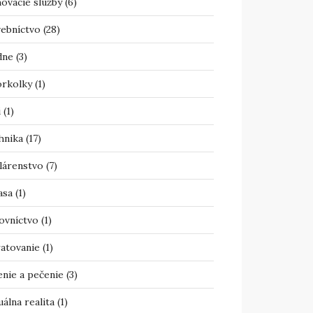
ovacie služby
(6)
vebníctvo
(28)
dne
(3)
orkolky
(1)
i
(1)
hnika
(17)
lárenstvo
(7)
asa
(1)
ovníctvo
(1)
atovanie
(1)
enie a pečenie
(3)
uálna realita
(1)