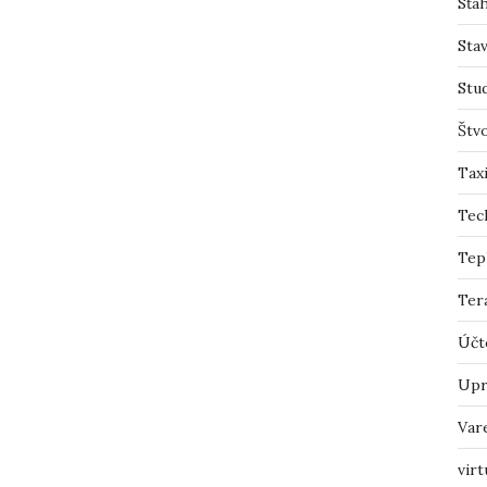
Sťah
Sta
Stu
Štv
Tax
Tec
Tep
Ter
Účt
Upr
Var
virt