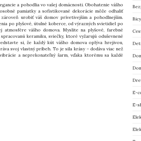
elegancie a pohodlia vo vašej domácnosti. Obohatenie vášho
Bez
osobné pamiatky a sofistikované dekorácie môže odhaliť
zároveň urobiť váš domov prívetivejším a pohodlnejším.
Bicy
nia po plyšové, útulné koberce, od výrazných svietidiel po
ej atmosfére vášho domova. Myslite na plyšové, farebné
Ces
e spracovanú keramiku, sviečky, ktoré vyžarujú oduševnené
edstavte si, že každý kút vášho domova oplýva hrejivou,
Det
áva svoj vlastný príbeh. To je sila krásy – dodáva viac než
 vibrácie a neprekonateľný šarm, vďaka ktorému sa každé
Dom
Dom
Dre
E-c
E-s
Ele
Elek