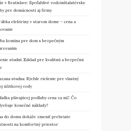
r v Bratislave: Spoľahlivé vodoinštalatérske
by pre domácnosti aj firmy
rábka elektriny v starom dome – cena a
novanie
vba komína pre dom s bezpečným
urovaním
enie studní: Základ pre kvalitnú a bezpečnú
u
zana studna: Rýchle riešenie pre vlastný
j úžitkovej vody
ládka plávajúcej podlahy cena za m2: Čo
lyvňuje konečné náklady?
ma do domu dokáže zmeniť prehriate
stnosti na komfortný priestor