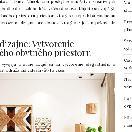
ntovať, tento článok vám poskytne množstvo kreatívnych
Vodá
hodlie do každého kúta vášho domova. Nájdite si svoj štýl,
služ
sobného priestoru priestor, ktorý sa nepodobá žiadnemu
Pre
iérového dizajnu pre domov, ktorý nie je len pekný, ale
plá
dizajne: Vytvorenie
Sta
vyk
ého obytného priestoru
Čist
 vyvíjajú a zameriavajú sa na vytvorenie elegantného a
vod
 odráža individuálny štýl a vkus.
Nara
zdro
Pok
ovp
Klí
mie