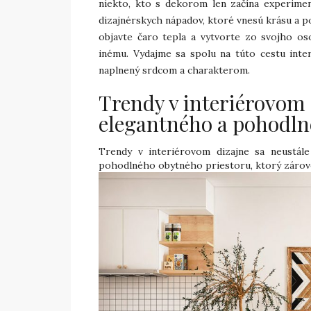
niekto, kto s dekorom len začína experime
dizajnérskych nápadov, ktoré vnesú krásu a po
objavte čaro tepla a vytvorte zo svojho o
inému. Vydajme sa spolu na túto cestu inter
naplnený srdcom a charakterom.
Trendy v interiérovom 
elegantného a pohodln
Trendy v interiérovom dizajne sa neustále
pohodlného obytného priestoru, ktorý zároveň