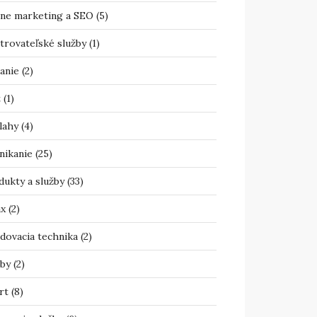
ine marketing a SEO
(5)
trovateľské služby
(1)
anie
(2)
t
(1)
lahy
(4)
nikanie
(25)
dukty a služby
(33)
ax
(2)
adovacia technika
(2)
žby
(2)
rt
(8)