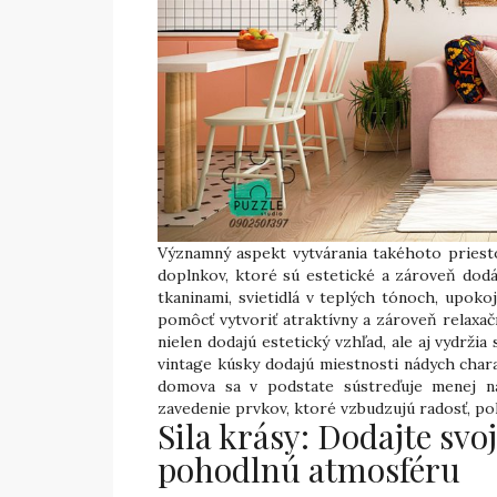
Významný aspekt vytvárania takéhoto priest
doplnkov, ktoré sú estetické a zároveň dodá
tkaninami, svietidlá v teplých tónoch, upok
pomôcť vytvoriť atraktívny a zároveň relaxač
nielen dodajú estetický vzhľad, ale aj vydržia
vintage kúsky dodajú miestnosti nádych char
domova sa v podstate sústreďuje menej na 
zavedenie prvkov, ktoré vzbudzujú radosť, poh
Sila krásy: Dodajte sv
pohodlnú atmosféru