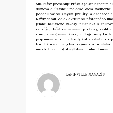
Sila krásy presahuje krásu a je stelesnením 
domova o úžasné umelecké diela, nádherné 
podobu vášho zmyslu pre štýl a osobnosť a 
Každý detail, od eklektického nástenného ume
jemne nariasené závesy, prispieva k celkov
vankúše, zložito vzorované prehozy, kvalitn
vône, a nadčasové kúsky vintage nábytku. Pr
príjemnou aurou, že každý kút a zákutie rozpr
len dekoráciu; vdýchne vášmu životu útulné
miesto bude cítiť ako štýlový, útulný domov.
LAPINVILLE MAGAZÍN