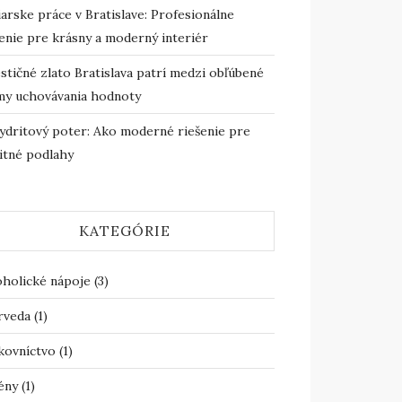
arske práce v Bratislave: Profesionálne
enie pre krásny a moderný interiér
stičné zlato Bratislava patrí medzi obľúbené
my uchovávania hodnoty
ydritový poter: Ako moderné riešenie pre
itné podlahy
KATEGÓRIE
oholické nápoje
(3)
rveda
(1)
kovníctvo
(1)
ény
(1)