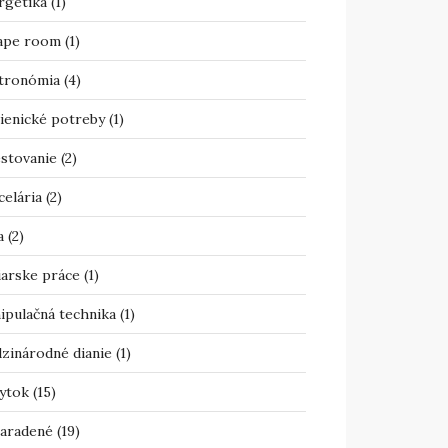
rgetika
(1)
ape room
(1)
tronómia
(4)
ienické potreby
(1)
estovanie
(2)
celária
(2)
a
(2)
iarske práce
(1)
ipulačná technika
(1)
zinárodné dianie
(1)
ytok
(15)
aradené
(19)