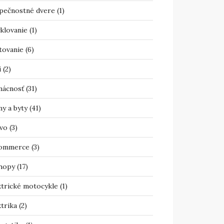
pečnostné dvere
(1)
klovanie
(1)
tovanie
(6)
i
(2)
ácnosť
(31)
y a byty
(41)
vo
(3)
ommerce
(3)
hopy
(17)
ktrické motocykle
(1)
trika
(2)