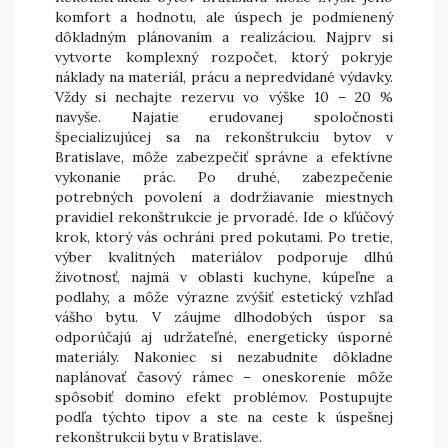
komfort a hodnotu, ale úspech je podmienený
dôkladným plánovaním a realizáciou. Najprv si
vytvorte komplexný rozpočet, ktorý pokryje
náklady na materiál, prácu a nepredvídané výdavky.
Vždy si nechajte rezervu vo výške 10 – 20 %
navyše. Najatie erudovanej spoločnosti
špecializujúcej sa na rekonštrukciu bytov v
Bratislave, môže zabezpečiť správne a efektívne
vykonanie prác. Po druhé, zabezpečenie
potrebných povolení a dodržiavanie miestnych
pravidiel rekonštrukcie je prvoradé. Ide o kľúčový
krok, ktorý vás ochráni pred pokutami. Po tretie,
výber kvalitných materiálov podporuje dlhú
životnosť, najmä v oblasti kuchyne, kúpeľne a
podlahy, a môže výrazne zvýšiť estetický vzhľad
vášho bytu. V záujme dlhodobých úspor sa
odporúčajú aj udržateľné, energeticky úsporné
materiály. Nakoniec si nezabudnite dôkladne
naplánovať časový rámec – oneskorenie môže
spôsobiť domino efekt problémov. Postupujte
podľa týchto tipov a ste na ceste k úspešnej
rekonštrukcii bytu v Bratislave.