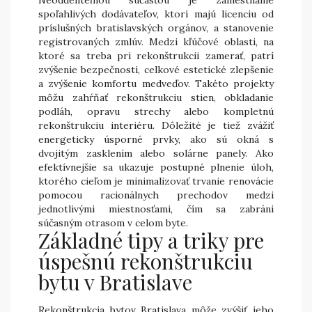
Neoddeliteľnou súčasťou je zamestnanie
spoľahlivých dodávateľov, ktorí majú licenciu od
príslušných bratislavských orgánov, a stanovenie
registrovaných zmlúv. Medzi kľúčové oblasti, na
ktoré sa treba pri rekonštrukcii zamerať, patrí
zvýšenie bezpečnosti, celkové estetické zlepšenie
a zvýšenie komfortu medveďov. Takéto projekty
môžu zahŕňať rekonštrukciu stien, obkladanie
podláh, opravu strechy alebo kompletnú
rekonštrukciu interiéru. Dôležité je tiež zvážiť
energeticky úsporné prvky, ako sú okná s
dvojitým zasklením alebo solárne panely. Ako
efektívnejšie sa ukazuje postupné plnenie úloh,
ktorého cieľom je minimalizovať trvanie renovácie
pomocou racionálnych prechodov medzi
jednotlivými miestnosťami, čím sa zabráni
súčasným otrasom v celom byte.
Základné tipy a triky pre
úspešnú rekonštrukciu
bytu v Bratislave
Rekonštrukcia bytov Bratislava môže zvýšiť jeho