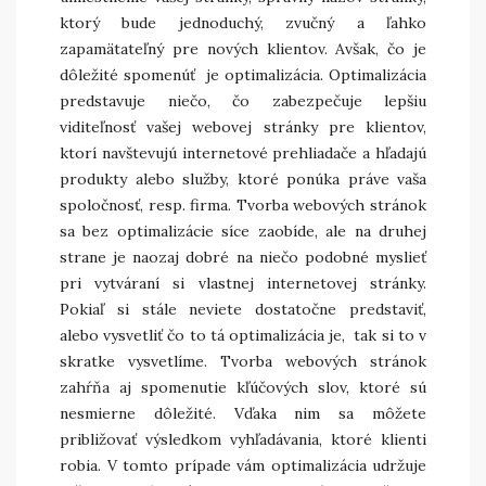
ktorý bude jednoduchý, zvučný a ľahko
zapamätateľný pre nových klientov. Avšak, čo je
dôležité spomenúť je optimalizácia. Optimalizácia
predstavuje niečo, čo zabezpečuje lepšiu
viditeľnosť vašej webovej stránky pre klientov,
ktorí navštevujú internetové prehliadače a hľadajú
produkty alebo služby, ktoré ponúka práve vaša
spoločnosť, resp. firma.
Tvorba webových stránok
sa bez optimalizácie síce zaobíde, ale na druhej
strane je naozaj dobré na niečo podobné myslieť
pri vytváraní si vlastnej internetovej stránky.
Pokiaľ si stále neviete dostatočne predstaviť,
alebo vysvetliť čo to tá optimalizácia je, tak si to v
skratke vysvetlíme. Tvorba webových stránok
zahŕňa aj spomenutie kľúčových slov, ktoré sú
nesmierne dôležité. Vďaka nim sa môžete
približovať výsledkom vyhľadávania, ktoré klienti
robia. V tomto prípade vám optimalizácia udržuje