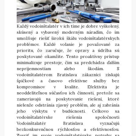
Každý vodoinštalatér v ich tíme je dobre vyškolený,
skúsený a vybavený moderným náradím, čo im
umožňuje riešiť širokú škálu vodoinštalatérskych
problémov. Každé volanie je považované za
prioritu, čo zaručuje, že opravy a údržba sú
poskytované okamžite. Tento proaktívny prístup
minimalizuje prestoje, čím sa predchádza ďalším
nepríjemnostiam alebo škodám. S
vodoinštalatérom Bratislava zákazníci získajú
špičkové a časovo efektívne služby bez
kompromisov v kvalite. Efektivita je
neoddeliteľnou súčasťou ich činnosti, pretože sa
zameriavajú na poskytovanie riešení, ktoré
nielenže odstránia zjavný problém, ale aj zabránia
jeho výskytu v budúcnosti. Celkovo sa
vodoinštalatérske riešenia spoločnosti
Vodoinštalatér Bratislava vyznačujú
bezkonkurenčnou rýchlosťou a efektívnosťou.
Zveriť im svoje vodoinštalatérske potreby sa