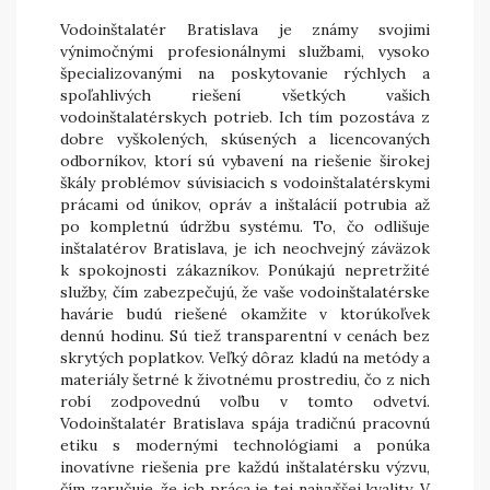
Vodoinštalatér Bratislava je známy svojimi
výnimočnými profesionálnymi službami, vysoko
špecializovanými na poskytovanie rýchlych a
spoľahlivých riešení všetkých vašich
vodoinštalatérskych potrieb. Ich tím pozostáva z
dobre vyškolených, skúsených a licencovaných
odborníkov, ktorí sú vybavení na riešenie širokej
škály problémov súvisiacich s vodoinštalatérskymi
prácami od únikov, opráv a inštalácií potrubia až
po kompletnú údržbu systému. To, čo odlišuje
inštalatérov Bratislava, je ich neochvejný záväzok
k spokojnosti zákazníkov. Ponúkajú nepretržité
služby, čím zabezpečujú, že vaše vodoinštalatérske
havárie budú riešené okamžite v ktorúkoľvek
dennú hodinu. Sú tiež transparentní v cenách bez
skrytých poplatkov. Veľký dôraz kladú na metódy a
materiály šetrné k životnému prostrediu, čo z nich
robí zodpovednú voľbu v tomto odvetví.
Vodoinštalatér Bratislava spája tradičnú pracovnú
etiku s modernými technológiami a ponúka
inovatívne riešenia pre každú inštalatérsku výzvu,
čím zaručuje, že ich práca je tej najvyššej kvality. V