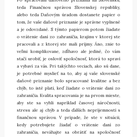
Po spracovaní daňového priznania na Slovensku,
teda Finančnou správou Slovenskej republiky,
alebo teda Daňovým úradom dostanete papier o
tom, že vaše daňové priznanie je správne vyplnené
a je odovzdané. S týmto papierom potom žiadate
o vrátenie daní zo zahraničia, krajinu v ktorej ste
pracovali a z ktorej ste mali príjmy. Áno, znie to
veľmi komplikovane, zdĺhavo ale jediné, čo vám
stačí urobiť, je osloviť spoločnosť, ktorá to spraví
a vybaví za vás. Pri takýchto veciach, ako sú dane,
je potrebné myslieť na to, aby aj vaše slovenské
daňové priznanie bolo spracované kvalitne a bez
chýb, to isté platí, keď žiadate o vrátenie daní zo
zahraničia. Kvalita spracovania je na prvom mieste,
aby ste sa vyhli napríklad časovej náročnosti,
stresu ale aj chýb a teda ďalších nepríjemností s
finančnou správou. V prípade, že ste v situácii,
kedy potrebujete žiadať o vrátenie daní zo
zahraničia, neváhajte sa obrátiť na spoločnosť