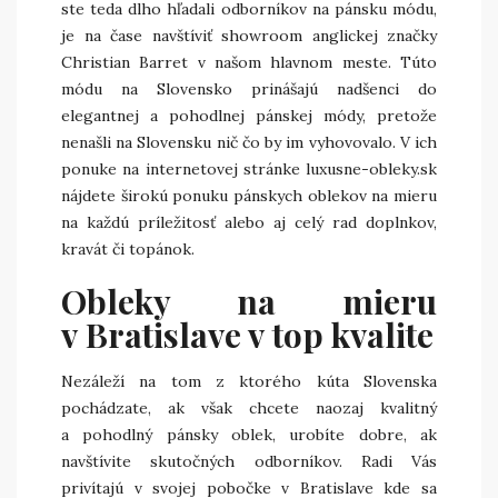
ste teda dlho hľadali odborníkov na pánsku módu,
je na čase navštíviť showroom anglickej značky
Christian Barret v našom hlavnom meste. Túto
módu na Slovensko prinášajú nadšenci do
elegantnej a pohodlnej pánskej módy, pretože
nenašli na Slovensku nič čo by im vyhovovalo. V ich
ponuke na internetovej stránke luxusne-obleky.sk
nájdete širokú ponuku pánskych oblekov na mieru
na každú príležitosť alebo aj celý rad doplnkov,
kravát či topánok.
Obleky na mieru
v Bratislave v top kvalite
Nezáleží na tom z ktorého kúta Slovenska
pochádzate, ak však chcete naozaj kvalitný
a pohodlný pánsky oblek, urobíte dobre, ak
navštívite skutočných odborníkov. Radi Vás
privítajú v svojej pobočke v Bratislave kde sa