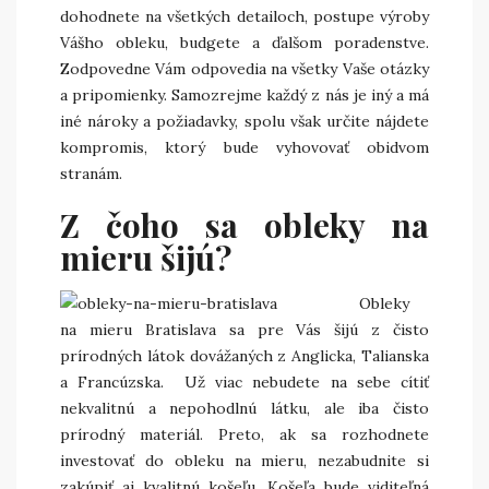
dohodnete na všetkých detailoch, postupe výroby
Vášho obleku, budgete a ďalšom poradenstve.
Zodpovedne Vám odpovedia na všetky Vaše otázky
a pripomienky. Samozrejme každý z nás je iný a má
iné nároky a požiadavky, spolu však určite nájdete
kompromis, ktorý bude vyhovovať obidvom
stranám.
Z čoho sa obleky na
mieru šijú?
Obleky
na mieru Bratislava sa pre Vás šijú z čisto
prírodných látok dovážaných z Anglicka, Talianska
a Francúzska. Už viac nebudete na sebe cítiť
nekvalitnú a nepohodlnú látku, ale iba čisto
prírodný materiál. Preto, ak sa rozhodnete
investovať do obleku na mieru, nezabudnite si
zakúpiť aj kvalitnú košeľu. Košeľa bude viditeľná