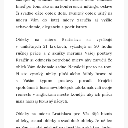
hneď po tom, ako si na konferencii, mítingu, oslave
či svadbe dáte oblek dole. Kvalitný oblek ušitý na
mieru Vám do istej miery zaručia aj vyššie
sebavedomie, eleganciu a pocit istoty.
Obleky na mieru Bratislava sa vyrábajú
v unikátnych 21 krokoch, vyžadujú si 50 hodín
ručnej práce a 2 skúšky merania Vašej postavy.
Krajčír si odmeria potrebné miery, aby zaručil, že
oblek Vám dokonale sadne. Nezáleží preto na tom,
či ste vysoký, nízky, plnší alebo štíhly hravo si
s Vašim typom postavy poradí. Krajčíri
spoločnosti luxusne-obleky.sk zdokonaľovali svoje
remeslo v anglickom meste Londýn, aby ich práca
mala naozaj luxusný nádych.
Obleky na mieru Bratislava pre Vás šijú biznis
obleky, casual obleky a svadobné obleky. Je už len
na Vás, na akú udalosť sa chystáte a aký typ, farbu,