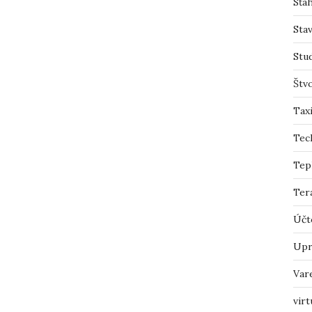
Sťah
Sta
Stu
Štv
Tax
Tec
Tep
Ter
Účt
Upr
Var
virt