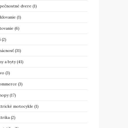
pečnostné dvere
(1)
klovanie
(1)
tovanie
(6)
i
(2)
ácnosť
(31)
y a byty
(41)
vo
(3)
ommerce
(3)
hopy
(17)
ktrické motocykle
(1)
trika
(2)