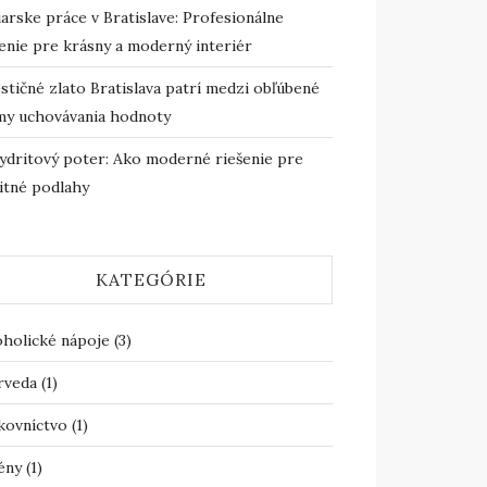
arske práce v Bratislave: Profesionálne
enie pre krásny a moderný interiér
stičné zlato Bratislava patrí medzi obľúbené
my uchovávania hodnoty
ydritový poter: Ako moderné riešenie pre
itné podlahy
KATEGÓRIE
oholické nápoje
(3)
rveda
(1)
kovníctvo
(1)
ény
(1)