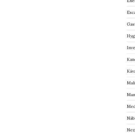
Ene
Esc
Gas
Hyg
Inv
Kan
Káv
Mal
Man
Med
Náb
Nez