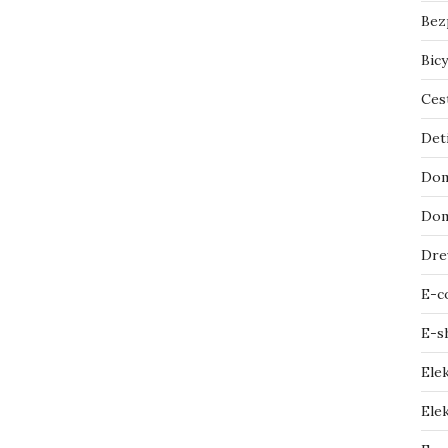
Bez
Bicy
Ces
Det
Dom
Dom
Dre
E-c
E-s
Ele
Elek