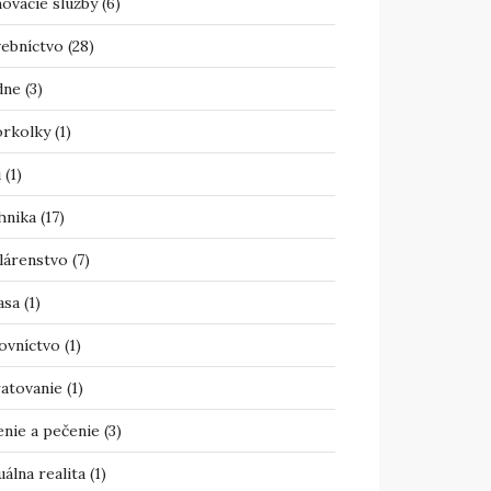
ovacie služby
(6)
vebníctvo
(28)
dne
(3)
orkolky
(1)
i
(1)
hnika
(17)
lárenstvo
(7)
asa
(1)
ovníctvo
(1)
atovanie
(1)
enie a pečenie
(3)
uálna realita
(1)