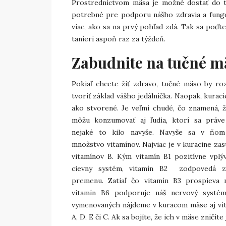
Prostredníctvom mäsa je možné dostať do tel
potrebné pre podporu nášho zdravia a fungo
viac, ako sa na prvý pohľad zdá. Tak sa poďt
tanieri aspoň raz za týždeň.
Zabudnite na tučné m
Pokiaľ chcete žiť zdravo, tučné mäso by r
tvoriť základ vášho jedálnička. Naopak, kuraci
ako stvorené. Je veľmi chudé, čo znamená, 
môžu konzumovať aj ľudia, ktorí sa práve
nejaké to kilo navyše. Navyše sa v ňom
množstvo vitamínov. Najviac je v kuracine za
vitamínov B. Kým vitamín B1 pozitívne vplý
cievny systém, vitamín B2 zodpovedá z
premenu. Zatiaľ čo vitamín B3 prospieva 
vitamín B6 podporuje náš nervový systé
vymenovaných nájdeme v kuracom mäse aj vitam
A, D, E či C. Ak sa bojíte, že ich v mäse zničí