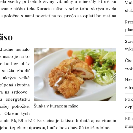
a všetky potrebné živiny, vitamíny a minerály, ktoré sú
Vodá
vanie nášho tela. Kuracie mäso v sebe toho skrýva oveľa
služ
e spoločne s nami pozrieť na to, prečo sa oplatí ho mať na
Pre
plá
äso
Sta
vyk
ozhodne nemalo
e mäso je na to
Čist
že ho bez obáv
vod
 snažia zhodiť
 ukrýva veľké
Nara
stúpená skupina
zdro
va na srdcovo-
a energetickú
Pok
Šunka v kuracom mäse
našej pokožke,
ovp
m. Okrem tých
Klí
ín B5, B9 a B12. Kuracina je takisto bohatá aj na vitamín
mie
te jeho tepelnou úpravou, buďte bez obáv. Sú totiž odolné.