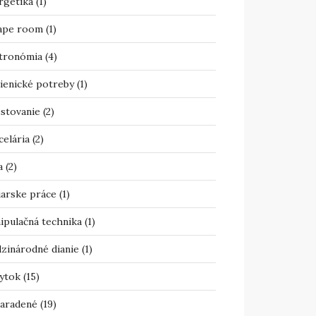
rgetika
(1)
ape room
(1)
tronómia
(4)
ienické potreby
(1)
estovanie
(2)
celária
(2)
a
(2)
iarske práce
(1)
ipulačná technika
(1)
zinárodné dianie
(1)
ytok
(15)
aradené
(19)