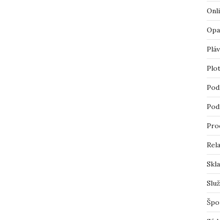
Onl
Opa
Pláv
Plo
Pod
Pod
Pro
Rel
Skl
Slu
Špo