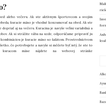
Mali
o?
rieš
bed alebo večeru. Ak ste aktívnym športovcom a svojim
Inve
obeda, kuracie mäso je vhodné konzumovať na obed. Ak ste
for
dopriať aj na večeru. Kuracina je navyše veľmi variabilná a
obov. Ak si strážite váhu na uzde, odporúčame pripraviť ju
Anh
ou kombináciou je kuracie mäso so šalátom. Prostredníctvom
kval
etko, čo potrebujete a navyše si môžete byť istý, že ste to
kuracom mäse nájdete na webovej stránke
Alk
Ayu
Ban
Baz