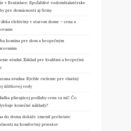
r v Bratislave: Spoľahlivé vodoinštalatérske
by pre domácnosti aj firmy
rábka elektriny v starom dome – cena a
novanie
vba komína pre dom s bezpečným
urovaním
enie studní: Základ pre kvalitnú a bezpečnú
u
zana studna: Rýchle riešenie pre vlastný
j úžitkovej vody
ládka plávajúcej podlahy cena za m2: Čo
lyvňuje konečné náklady?
ma do domu dokáže zmeniť prehriate
stnosti na komfortný priestor