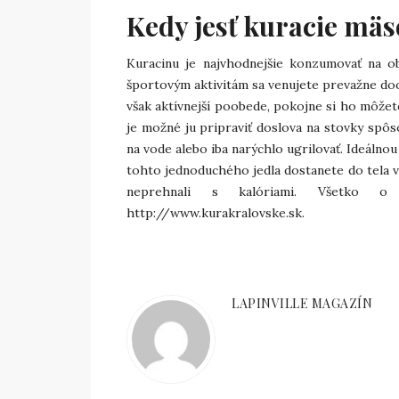
Kedy jesť kuracie mäs
Kuracinu je najvhodnejšie konzumovať na o
športovým aktivitám sa venujete prevažne do
však aktívnejší poobede, pokojne si ho môžete 
je možné ju pripraviť doslova na stovky spôs
na vode alebo iba narýchlo ugrilovať. Ideáln
tohto jednoduchého jedla dostanete do tela vš
neprehnali s kalóriami.
Všetko o 
http://www.kurakralovske.sk
.
LAPINVILLE MAGAZÍN