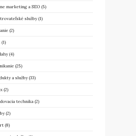
ine marketing a SEO
(5)
trovateľské služby
(1)
anie
(2)
t
(1)
lahy
(4)
nikanie
(25)
dukty a služby
(33)
ax
(2)
adovacia technika
(2)
žby
(2)
rt
(8)