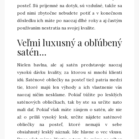
posteľ. Sú príjemné na dotyk, sú vzdušné, takže sa
pod nimi zbytočne nebudete potiť a v konečnom
dôsledku ich máte po naozaj dlhé roky a aj častým
používaním nestratia na svojej kvalite.
Veľmi luxusný a obľúbený
satén…
Nielen bavlna, ale aj satén predstavuje naozaj
vysokú dávku kvality, za ktorou si mnohí klienti
idú. Saténové obliečky na posteľ tiež patria medzi
tie, ktoré majú len výhody a ich vlastnenie vás
naozaj ničím nesklame. Pokiaľ túžite po lesklých
saténových obliečkach, tak by ste sa určite nato
mali dať. Pokiaľ však máte záujem o satén, ale nie
až o príliš vysoký lesk, určite nájdete saténové
obliečky na posteľ, ktoré nemajú v sebe
obsiahnutý lesklý náznak. Ide hlavne o vec vkusu.