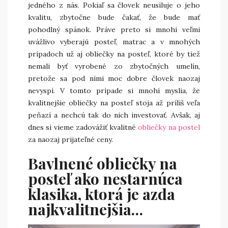
jedného z nás. Pokiaľ sa človek neusiluje o jeho
kvalitu, zbytočne bude čakať, že bude mať
pohodlný spánok. Práve preto si mnohí veľmi
uvážlivo vyberajú posteľ, matrac a v mnohých
prípadoch už aj obliečky na posteľ, ktoré by tiež
nemali byť vyrobené zo zbytočných umelín,
pretože sa pod nimi moc dobre človek naozaj
nevyspí. V tomto prípade si mnohí myslia, že
kvalitnejšie obliečky na posteľ stoja až príliš veľa
peňazí a nechcú tak do nich investovať. Avšak, aj
dnes si vieme zadovážiť kvalitné
obliečky na postel
za naozaj prijateľné ceny.
Bavlnené obliečky na
posteľ ako nestarnúca
klasika, ktorá je azda
najkvalitnejšia…