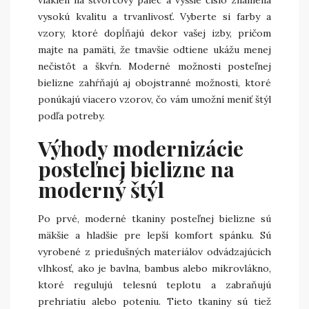
vlákien na štvorcový palec a vyššie číslo znamená
vysokú kvalitu a trvanlivosť. Vyberte si farby a
vzory, ktoré dopĺňajú dekor vašej izby, pričom
majte na pamäti, že tmavšie odtiene ukážu menej
nečistôt a škvŕn. Moderné možnosti posteľnej
bielizne zahŕňajú aj obojstranné možnosti, ktoré
ponúkajú viacero vzorov, čo vám umožní meniť štýl
podľa potreby.
Výhody modernizácie
posteľnej bielizne na
moderný štýl
Po prvé, moderné tkaniny posteľnej bielizne sú
mäkšie a hladšie pre lepší komfort spánku. Sú
vyrobené z priedušných materiálov odvádzajúcich
vlhkosť, ako je bavlna, bambus alebo mikrovlákno,
ktoré regulujú telesnú teplotu a zabraňujú
prehriatiu alebo poteniu. Tieto tkaniny sú tiež