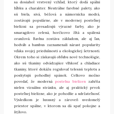
sa dosiahol vrstvený vzhľad, ktorý dodá spálni
hĺbku a charakter. Neutrálne farebné palety, ako
sú biela, sivá, béžová a námornícka modrá,
zostávajú populárne, ale v modernej posteľnej
bielizni sa presadzujú výrazné farby, ako je
smaragdovo zelená, horčicovo žltá a spálená
oranžová. Bavlna zostáva základom, ale aj ľan,
hodváb a bambus zaznamenali nárast popularity
vďaka svojej priedušnosti a ekologickej šetrnosti.
Okrem toho si získavajú obľubu nové technológie,
ako sú tkaniny odvádzajúce vlhkosť a chladiace
tkaniny, ktoré dokážu regulovať telesnú teplotu a
poskytujú pohodlný spánok. Celkovo možno
povedať, že moderná
postelna bielizen
zahŕňa
nielen vizuálnu stránku, ale aj praktický prvok
posteľnej bielizne, ako je pohodlie a udržateľnosť.
Výsledkom je luxusný a zároveň uvedomelý
priestor spálne, v ktorom sa dá spať pokojne a
štýlovo.