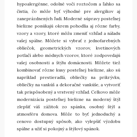
hypoalergénne, odolné voči roztočom a ľahko sa
čistia, čo môže byť výhodné pre alergikov aj
zaneprázdnených ľudí. Moderné súpravy posteľnej
bielizne ponúkajú okrem pohodlia aj rôzne farby,
vzory a vzory, ktoré môžu zmeniť vzhľad a náladu
vašej spálne. Môžete si vybrať z jednofarebných
obliečok, geometrických vzorov, kvetinových
potlačí alebo módnych vzorov, ktoré zodpovedajú
vašej osobnosti a štýlu domácnosti. Môžete tiež
kombinovať rôzne kusy posteľnej bielizne, ako sú
napríklad prestieradlá, obliečky na prikrývku,
obliečky na vankúš a dekoračné vankúše, a vytvoriť
tak prispôsobený a vrstvený vzhľad. Celkovo môže
modernizácia posteľnej bielizne na moderný štýl
zlepšiť váš zážitok zo spánku, osobný štýl a
atmosféru domova. Môže to byť jednoduchý a
cenovo dostupný spôsob, ako vylepšiť výzdobu
spálne a užiť si pokojný a štýlový spánok.