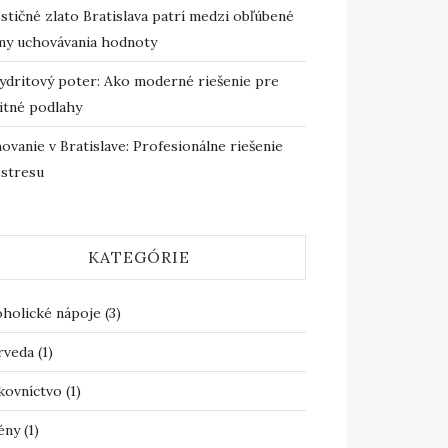
stičné zlato Bratislava patrí medzi obľúbené
my uchovávania hodnoty
ydritový poter: Ako moderné riešenie pre
itné podlahy
ovanie v Bratislave: Profesionálne riešenie
 stresu
KATEGÓRIE
oholické nápoje
(3)
rveda
(1)
kovníctvo
(1)
ény
(1)