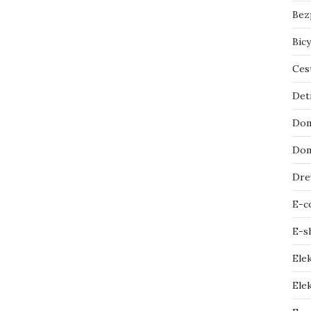
Bez
Bicy
Ces
Det
Dom
Dom
Dre
E-c
E-s
Ele
Elek