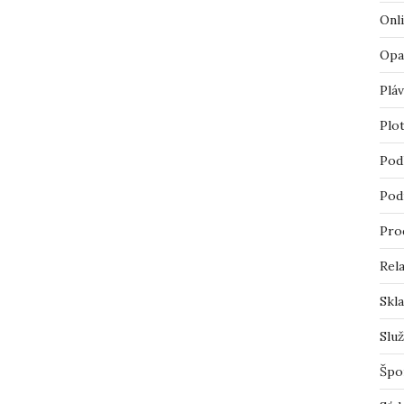
Onl
Opa
Pláv
Plo
Pod
Pod
Pro
Rel
Skl
Slu
Špo