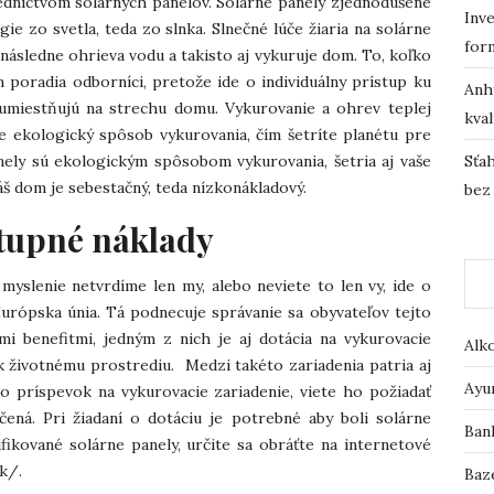
dníctvom solárnych panelov. Solárne panely zjednodušene
Inve
ie zo svetla, teda zo slnka. Slnečné lúče žiaria na solárne
for
 následne ohrieva vodu a takisto aj vykuruje dom. To, koľko
poradia odborníci, pretože ide o individuálny prístup ku
Anh
umiestňujú na strechu domu. Vykurovanie a ohrev teplej
kval
 ekologický spôsob vykurovania, čím šetríte planétu pre
nely sú ekologickým spôsobom vykurovania, šetria aj vaše
Sťah
š dom je sebestačný, teda nízkonákladový.
bez
stupné náklady
 myslenie netvrdíme len my, alebo neviete to len vy, ide o
urópska únia. Tá podnecuje správanie sa obyvateľov tejto
i benefitmi, jedným z nich je aj dotácia na vykurovacie
Alk
 k životnému prostrediu. Medzi takéto zariadenia patria aj
Ayu
to príspevok na vykurovacie zariadenie, viete ho požiadať
čená. Pri žiadaní o dotáciu je potrebné aby boli solárne
Ban
fikované solárne panely, určite sa obráťte na internetové
sk/
.
Baz