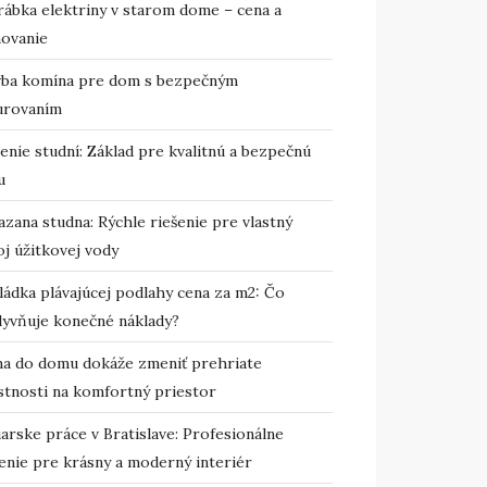
rábka elektriny v starom dome – cena a
novanie
vba komína pre dom s bezpečným
urovaním
enie studní: Základ pre kvalitnú a bezpečnú
u
zana studna: Rýchle riešenie pre vlastný
j úžitkovej vody
ládka plávajúcej podlahy cena za m2: Čo
lyvňuje konečné náklady?
ma do domu dokáže zmeniť prehriate
stnosti na komfortný priestor
arske práce v Bratislave: Profesionálne
enie pre krásny a moderný interiér