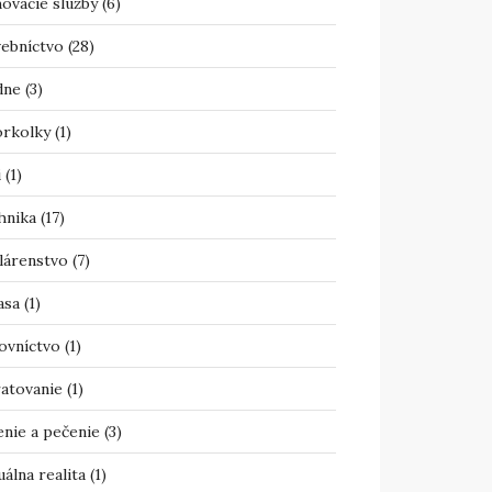
ovacie služby
(6)
vebníctvo
(28)
dne
(3)
orkolky
(1)
i
(1)
hnika
(17)
lárenstvo
(7)
asa
(1)
ovníctvo
(1)
atovanie
(1)
enie a pečenie
(3)
uálna realita
(1)