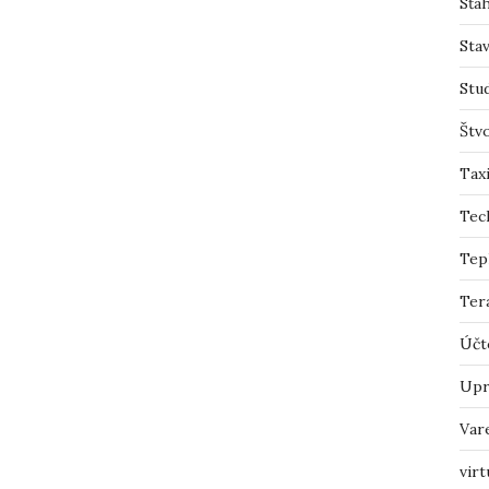
Sťah
Sta
Stu
Štv
Tax
Tec
Tep
Ter
Účt
Upr
Var
virt