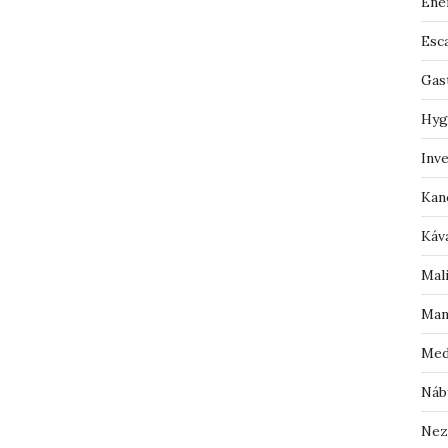
Ene
Esc
Gas
Hyg
Inv
Kan
Káv
Mal
Man
Med
Náb
Nez