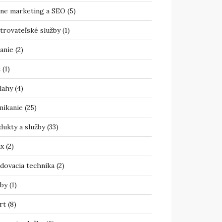
ine marketing a SEO
(5)
trovateľské služby
(1)
anie
(2)
t
(1)
lahy
(4)
nikanie
(25)
dukty a služby
(33)
ax
(2)
adovacia technika
(2)
žby
(1)
rt
(8)