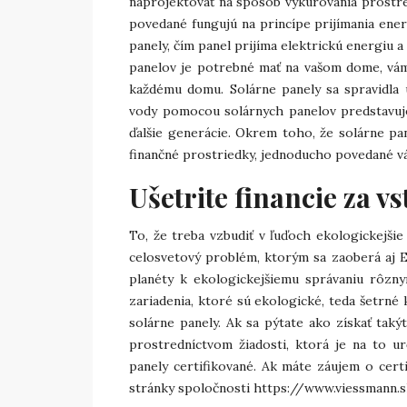
naprojektovať na spôsob vykurovania prostre
povedané fungujú na princípe prijímania energ
panely, čím panel prijíma elektrickú energiu a
panelov je potrebné mať na vašom dome, vám 
každému domu. Solárne panely sa spravidla 
vody pomocou solárnych panelov predstavuje
ďalšie generácie. Okrem toho, že solárne pa
finančné prostriedky, jednoducho povedané vá
Ušetrite financie za v
To, že treba vzbudiť v ľuďoch ekologickejšie
celosvetový problém, ktorým sa zaoberá aj E
planéty k ekologickejšiemu správaniu rôznym
zariadenia, ktoré sú ekologické, teda šetrné
solárne panely. Ak sa pýtate ako získať taký
prostredníctvom žiadosti, ktorá je na to ur
panely certifikované. Ak máte záujem o certi
stránky spoločnosti
https://www.viessmann.