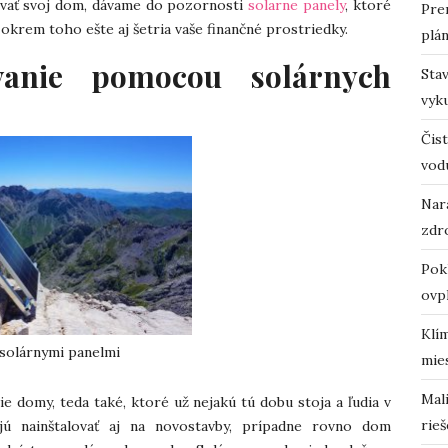
ovať svoj dom, dávame do pozornosti
solarne panely
, ktoré
Pre
okrem toho ešte aj šetria vaše finančné prostriedky.
plá
vanie pomocou solárnych
Sta
vyk
Čist
vod
Nara
zdro
Pok
ovp
Klí
solárnymi panelmi
mie
Mali
šie domy, teda také, ktoré už nejakú tú dobu stoja a ľudia v
rieš
ajú nainštalovať aj na novostavby, prípadne rovno dom