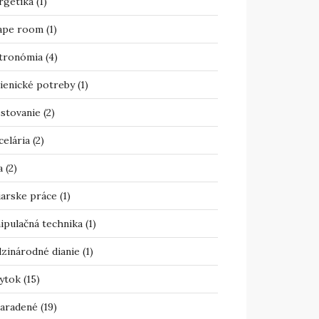
rgetika
(1)
ape room
(1)
tronómia
(4)
ienické potreby
(1)
estovanie
(2)
celária
(2)
a
(2)
iarske práce
(1)
ipulačná technika
(1)
zinárodné dianie
(1)
ytok
(15)
aradené
(19)