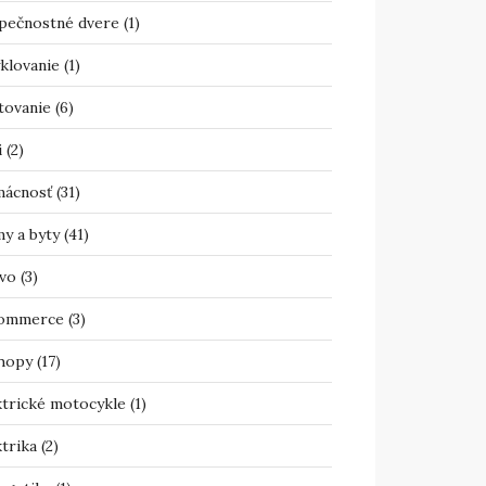
pečnostné dvere
(1)
klovanie
(1)
tovanie
(6)
i
(2)
ácnosť
(31)
y a byty
(41)
vo
(3)
ommerce
(3)
hopy
(17)
ktrické motocykle
(1)
trika
(2)