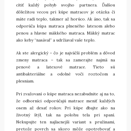
cítiť každý pohyb svojho partnera.
Ďalšou
dôležitou vecou pri kúpe matracov je otázka či
máte radi teplo, takmer až horúco. Ak áno, tak sa
odporúča kúpa matraca plneného latexom alebo
penou a hlavne mäkkého matraca. Mäkký matrac
ako keby “nasával” a udržiaval vaše teplo.
Ak ste alergický – čo je najväčší problém a dôvod
zmeny matraca – tak sa zamerajte najmä na
penové a latexové matrace. Tieto sú
antibakteriálne a odolné voči roztočom a
plesniam.
Pri zvažovaní o kúpe matraca nezabudnite aj na to,
že odborníci odporúčajú matrace meniť každých
osem až desať rokov. Pri kúpe dbajte ako na
životný štýl, tak na polohu tela pri spaní.
Nekupujte ten najlacnejší variant s pružinami,
pretože povrch sa skoro môže opotrebovať a