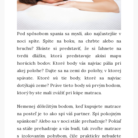
Pod spôsobom spania sa myslí, ako najčastejšie v
noci spíte. Spíte na boku, na chrbte alebo na
bruchu? Skúste si predstaviť, že si ľahnete na
tvrdú dlážku, ktorá predstavuje akúsi mapu
horúcich bodov. Ktoré body vás najviac pália pri
akej polohe? Dajte sa na zemi do polohy, v ktorej
spávate. Ktoré sú tie body, ktoré sa najviac
dotýkajú zeme? Práve tieto body sú prvým bodom,
ktorý by ste mali zvážiť pri kúpe matraca.
Nemenej dôležitým bodom, keď kupujete
matrace
na posteľ je to ako spí váš partner. Spí pokojným
spánkom? Alebo sa v noci stále prehadzuje? Pokiaľ
sa stále prehadzuje a vás budí, tak zvoľte matrace
s izolovaným pohybom, čiže prakticky nebudete