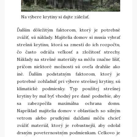
Na výbere krytiny si dajte záležať.
Ďalším dôležitým faktorom, ktorý je potrebné
zvážiť, sú náklady. Majitelia domov si musia vybrať
strešnú krytinu, ktorá sa zmestí do ich rozpočtu,
čo často odráža veľkosť a zložitosť strechy.
Náklady na strešné materiály sa môžu značne líšiť,
pričom niektoré možnosti sú oveľa drahšie ako
iné. Ďalším podstatným faktorom, ktorý je
potrebné zohľadniť pri výbere strešnej krytiny, sú
klimatické podmienky. Typ použitej strešnej
krytiny by mal byť vhodný pre dané podnebie, aby
sa zabezpečila maximálna ochrana domu.
Napríklad majitelia domov v oblastiach so silným
vetrom alebo prudkými dažďami môžu chcieť
zvážiť materiál, ktorý je robustnejší, aby odolal
drsným poveternostným podmienkam. Celkovo je