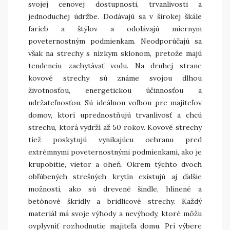
svojej cenovej dostupnosti, trvanlivosti a
jednoduchej údržbe. Dodávajú sa v širokej škále
farieb a štýlov a odolávajú miernym
poveternostným podmienkam. Neodporúčajú sa
však na strechy s nízkym sklonom, pretože majú
tendenciu zachytávať vodu. Na druhej strane
kovové strechy sú známe svojou dlhou
životnosťou, energetickou účinnosťou a
udržateľnosťou. Sú ideálnou voľbou pre majiteľov
domov, ktorí uprednostňujú trvanlivosť a chcú
strechu, ktorá vydrží až 50 rokov. Kovové strechy
tiež poskytujú vynikajúcu ochranu pred
extrémnymi poveternostnými podmienkami, ako je
krupobitie, vietor a oheň. Okrem týchto dvoch
obľúbených strešných krytín existujú aj ďalšie
možnosti, ako sú drevené šindle, hlinené a
betónové škridly a bridlicové strechy. Každý
materiál má svoje výhody a nevýhody, ktoré môžu
ovplyvniť rozhodnutie majiteľa domu. Pri výbere