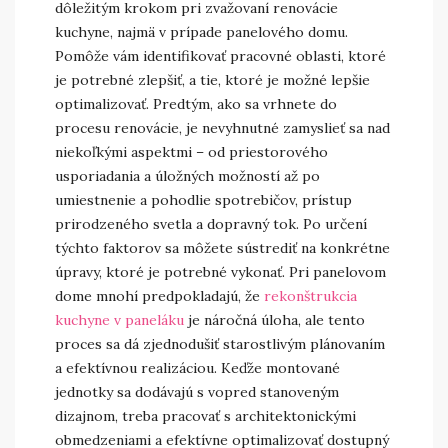
dôležitým krokom pri zvažovaní renovácie
kuchyne, najmä v prípade panelového domu.
Pomôže vám identifikovať pracovné oblasti, ktoré
je potrebné zlepšiť, a tie, ktoré je možné lepšie
optimalizovať. Predtým, ako sa vrhnete do
procesu renovácie, je nevyhnutné zamyslieť sa nad
niekoľkými aspektmi – od priestorového
usporiadania a úložných možností až po
umiestnenie a pohodlie spotrebičov, prístup
prirodzeného svetla a dopravný tok. Po určení
týchto faktorov sa môžete sústrediť na konkrétne
úpravy, ktoré je potrebné vykonať. Pri panelovom
dome mnohí predpokladajú, že
rekonštrukcia
kuchyne v paneláku
je náročná úloha, ale tento
proces sa dá zjednodušiť starostlivým plánovaním
a efektívnou realizáciou. Keďže montované
jednotky sa dodávajú s vopred stanoveným
dizajnom, treba pracovať s architektonickými
obmedzeniami a efektívne optimalizovať dostupný