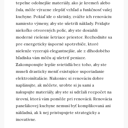
tepelne odolnejšie materiály, ako je kremeň alebo
žula, môže výrazne zlepšiť vzhľad a funkčnosť vašej
kuchyne. Pokiaľ ide o skrinky, zvážte ich renováciu
namiesto výmeny, aby ste ušetrili náklady. Pridajte
niekoľko otvorených políc, aby ste dosiahli
moderné riešenie šetriace priestor. Rozhodnite sa
pre energeticky úsporné spotrebiče, ktoré
nielenže vyzerajú elegantnejšie, ale z dlhodobého
hľadiska vám môžu aj ušetriť peniaze.
Zakomponujte lepšie svietidlá bez toho, aby ste
museli drasticky meniť existujúce usporiadanie
elektroinštalácie. Nakoniec si renováciu dobre
naplánujte, ak môžete, urobte si ju sami a
nakupujte materiály, aby ste si udržali rozpočet na
úrovni, ktorá vám pomôže pri renovácii. Renovácia
panelákovej kuchyne nemusí byť komplikovaná ani
nákladná, ak k nej pristupujete strategicky a
inovatívne.