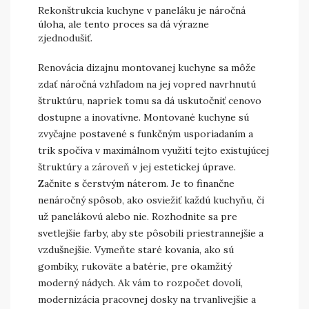
Rekonštrukcia kuchyne v paneláku je náročná
úloha, ale tento proces sa dá výrazne
zjednodušiť.
Renovácia dizajnu montovanej kuchyne sa môže
zdať náročná vzhľadom na jej vopred navrhnutú
štruktúru, napriek tomu sa dá uskutočniť cenovo
dostupne a inovatívne. Montované kuchyne sú
zvyčajne postavené s funkčným usporiadaním a
trik spočíva v maximálnom využití tejto existujúcej
štruktúry a zároveň v jej estetickej úprave.
Začnite s čerstvým náterom. Je to finančne
nenáročný spôsob, ako osviežiť každú kuchyňu, či
už panelákovú alebo nie. Rozhodnite sa pre
svetlejšie farby, aby ste pôsobili priestrannejšie a
vzdušnejšie. Vymeňte staré kovania, ako sú
gombíky, rukoväte a batérie, pre okamžitý
moderný nádych. Ak vám to rozpočet dovolí,
modernizácia pracovnej dosky na trvanlivejšie a