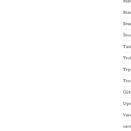
Sťah
Sta
Stu
Štv
Tax
Tec
Tep
Ter
Účt
Upr
Var
virt