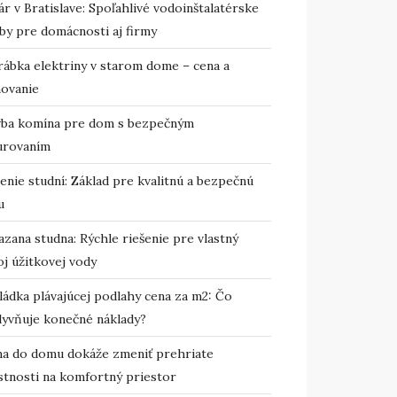
r v Bratislave: Spoľahlivé vodoinštalatérske
by pre domácnosti aj firmy
rábka elektriny v starom dome – cena a
novanie
vba komína pre dom s bezpečným
urovaním
enie studní: Základ pre kvalitnú a bezpečnú
u
zana studna: Rýchle riešenie pre vlastný
j úžitkovej vody
ládka plávajúcej podlahy cena za m2: Čo
lyvňuje konečné náklady?
ma do domu dokáže zmeniť prehriate
stnosti na komfortný priestor