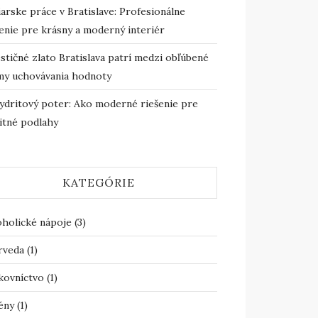
arske práce v Bratislave: Profesionálne
enie pre krásny a moderný interiér
stičné zlato Bratislava patrí medzi obľúbené
my uchovávania hodnoty
ydritový poter: Ako moderné riešenie pre
itné podlahy
KATEGÓRIE
oholické nápoje
(3)
rveda
(1)
kovníctvo
(1)
ény
(1)