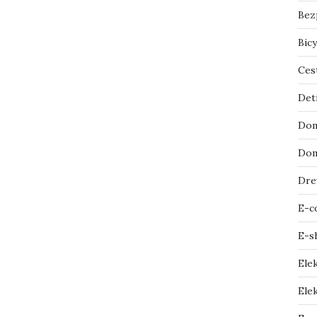
Bez
Bicy
Ces
Det
Dom
Dom
Dre
E-c
E-s
Ele
Elek