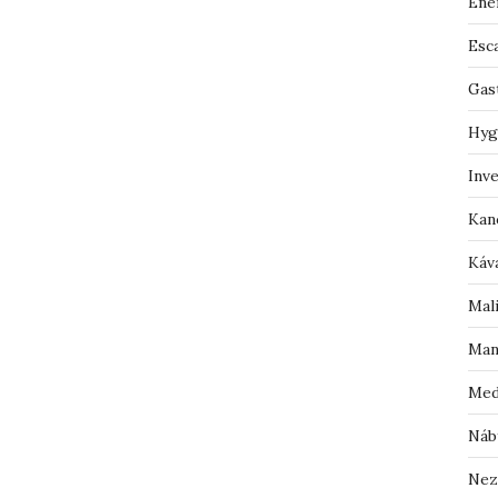
Ene
Esc
Gas
Hyg
Inv
Kan
Káv
Mal
Man
Med
Náb
Nez