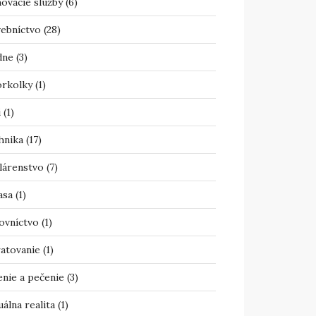
ovacie služby
(6)
vebníctvo
(28)
dne
(3)
orkolky
(1)
i
(1)
hnika
(17)
lárenstvo
(7)
asa
(1)
ovníctvo
(1)
atovanie
(1)
enie a pečenie
(3)
uálna realita
(1)