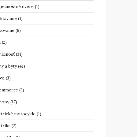
pečnostné dvere
(1)
klovanie
(1)
tovanie
(6)
i
(2)
ácnosť
(31)
y a byty
(41)
vo
(3)
ommerce
(3)
hopy
(17)
ktrické motocykle
(1)
trika
(2)