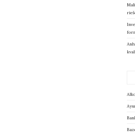
Mali
rieš
Inve
for
Anh
kval
Alk
Ayu
Ban
Baz