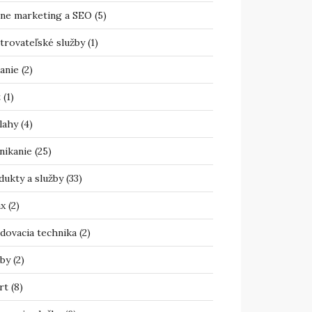
ine marketing a SEO
(5)
trovateľské služby
(1)
anie
(2)
t
(1)
lahy
(4)
nikanie
(25)
dukty a služby
(33)
ax
(2)
adovacia technika
(2)
žby
(2)
rt
(8)