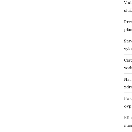
Vodá
služ
Pre
plá
Sta
vyk
Čist
vod
Nara
zdro
Pok
ovp
Klí
mie