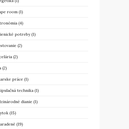
rgetika
(1)
ape room
(1)
tronómia
(4)
ienické potreby
(1)
estovanie
(2)
celária
(2)
a
(2)
iarske práce
(1)
ipulačná technika
(1)
zinárodné dianie
(1)
ytok
(15)
aradené
(19)