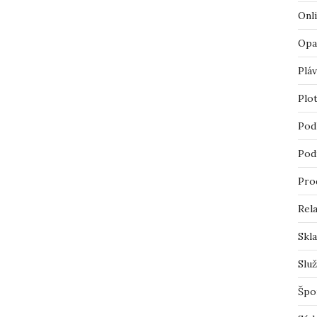
Onl
Opa
Pláv
Plo
Pod
Pod
Pro
Rel
Skl
Slu
Špo