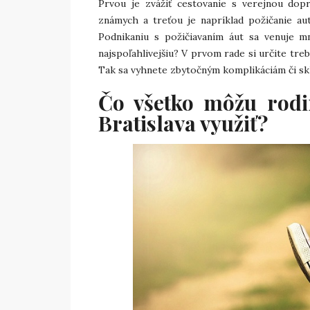
Prvou je zvážiť cestovanie s verejnou dop
známych a treťou je napríklad požičanie aut
Podnikaniu s požičiavaním áut sa venuje m
najspoľahlivejšiu? V prvom rade si určite tre
Tak sa vyhnete zbytočným komplikáciám či sk
Čo všetko môžu rodi
Bratislava využiť