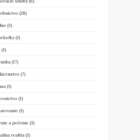
ovacie služby
(6)
vebníctvo
(28)
dne
(3)
orkolky
(1)
i
(1)
hnika
(17)
lárenstvo
(7)
asa
(1)
ovníctvo
(1)
atovanie
(1)
enie a pečenie
(3)
uálna realita
(1)