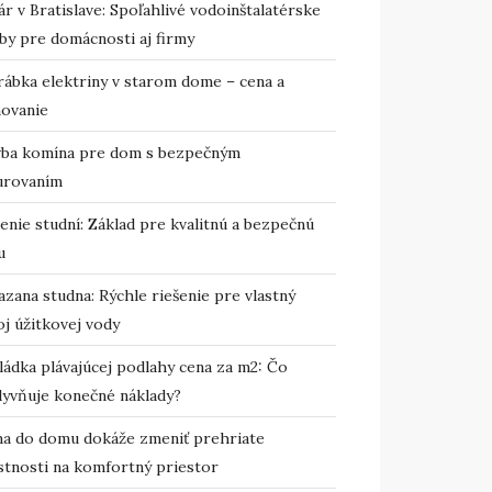
r v Bratislave: Spoľahlivé vodoinštalatérske
by pre domácnosti aj firmy
rábka elektriny v starom dome – cena a
novanie
vba komína pre dom s bezpečným
urovaním
enie studní: Základ pre kvalitnú a bezpečnú
u
zana studna: Rýchle riešenie pre vlastný
j úžitkovej vody
ládka plávajúcej podlahy cena za m2: Čo
lyvňuje konečné náklady?
ma do domu dokáže zmeniť prehriate
stnosti na komfortný priestor