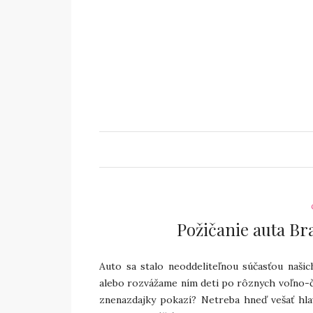
Požičanie auta Bra
Auto sa stalo neoddeliteľnou súčasťou naši
alebo rozvážame ním deti po rôznych voľno-ča
znenazdajky pokazí? Netreba hneď vešať hl