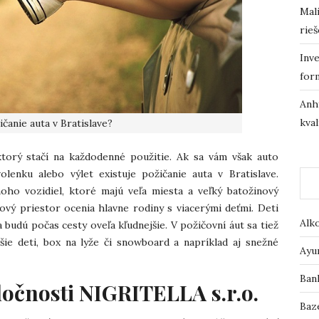
Mali
rieš
Inve
for
Anh
kval
čanie auta v Bratislave?
torý stačí na každodenné použitie. Ak sa vám však auto
lenku alebo výlet existuje požičanie auta v Bratislave.
ho vozidiel, ktoré majú veľa miesta a veľký batožinový
nový priestor ocenia hlavne rodiny s viacerými deťmi. Deti
Alk
 budú počas cesty oveľa kľudnejšie. V požičovní áut sa tiež
šie deti, box na lyže či snowboard a napríklad aj snežné
Ayu
Ban
ločnosti NIGRITELLA s.r.o.
Baz