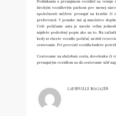
Podnikaniu s prenájmom vozidiel sa venuje s
širokým vozidlovým parkom pre menej náročný
spoločnosti môžete prenajať na kratšie či d
preferencií. V ponuke má aj množstvo doplnko
Celé požičanie auta je navyše veľmi jednod
nájdete podrobný popis ako na to. Na začiatk
kedy si chcete vozidlo požičať, urobiť rezervá
cestovanie. Pri prevzatí vozidla budete potre
Cestovanie na služobnú cestu, dovolenku či vý
prenajatým vozidlom sa dá cestovanie užiť nap
LAPINVILLE MAGAZÍN