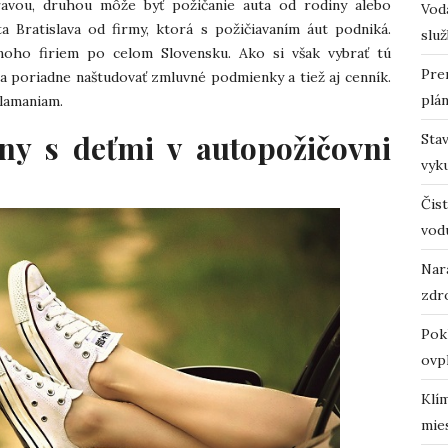
ravou, druhou môže byť požičanie auta od rodiny alebo
Vodá
a Bratislava od firmy, ktorá s požičiavaním áut podniká.
služ
noho firiem po celom Slovensku. Ako si však vybrať tú
Pre
ba poriadne naštudovať zmluvné podmienky a tiež aj cenník.
plá
lamaniam.
ny s deťmi v autopožičovni
Sta
vyk
?
Čist
vod
Nara
zdro
Pok
ovp
Klí
mie