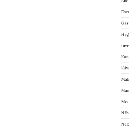
Ene
Esc
Gas
Hyg
Inv
Kan
Káv
Mal
Man
Med
Náb
Nez