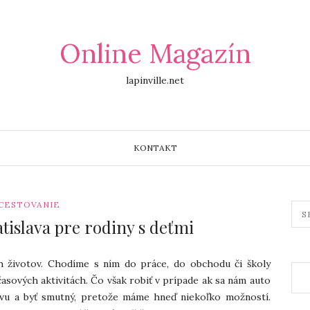
Online Magazín
lapinville.net
KONTAKT
CESTOVANIE
tislava pre rodiny s deťmi
ch životov. Chodíme s ním do práce, do obchodu či školy
sových aktivitách. Čo však robiť v prípade ak sa nám auto
avu a byť smutný, pretože máme hneď niekoľko možností.