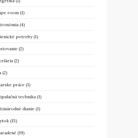
rgetika
(1)
ape room
(1)
tronómia
(4)
ienické potreby
(1)
estovanie
(2)
celária
(2)
a
(2)
iarske práce
(1)
ipulačná technika
(1)
zinárodné dianie
(1)
ytok
(15)
aradené
(19)