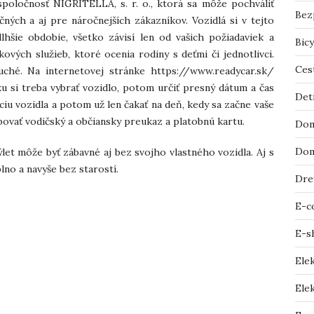
poločnosť NIGRITELLA, s. r. o., ktorá sa môže pochváliť
Bez
ch a aj pre náročnejších zákazníkov. Vozidlá si v tejto
lhšie obdobie, všetko závisí len od vašich požiadaviek a
Bicy
vých služieb, ktoré ocenia rodiny s deťmi či jednotlivci.
Ces
uché. Na internetovej stránke https://www.readycar.sk/
u si treba vybrať vozidlo, potom určiť presný dátum a čas
Det
ciu vozidla a potom už len čakať na deň, kedy sa začne vaše
bovať vodičský a občiansky preukaz a platobnú kartu.
Dom
Dom
let môže byť zábavné aj bez svojho vlastného vozidla. Aj s
lno a navyše bez starostí.
Dre
E-c
E-s
Ele
Elek