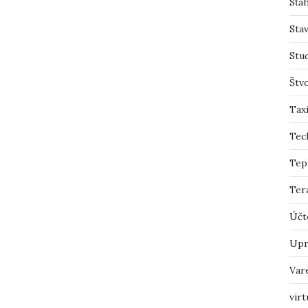
Sťah
Sta
Stu
Štv
Tax
Tec
Tep
Ter
Účt
Upr
Var
virt