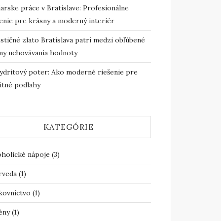
arske práce v Bratislave: Profesionálne
enie pre krásny a moderný interiér
stičné zlato Bratislava patrí medzi obľúbené
my uchovávania hodnoty
ydritový poter: Ako moderné riešenie pre
itné podlahy
KATEGÓRIE
oholické nápoje
(3)
rveda
(1)
kovníctvo
(1)
ény
(1)