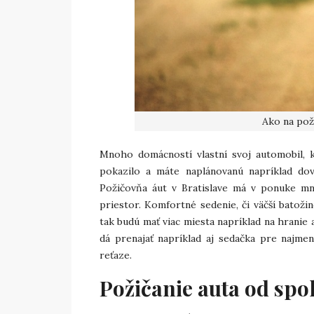
Ako na poži
Mnoho domácností vlastní svoj automobil, k
pokazilo a máte naplánovanú napríklad dovo
Požičovňa áut v Bratislave má v ponuke mno
priestor. Komfortné sedenie, či väčší batoži
tak budú mať viac miesta napríklad na hranie a
dá prenajať napríklad aj sedačka pre najmen
reťaze.
Požičanie auta od spo