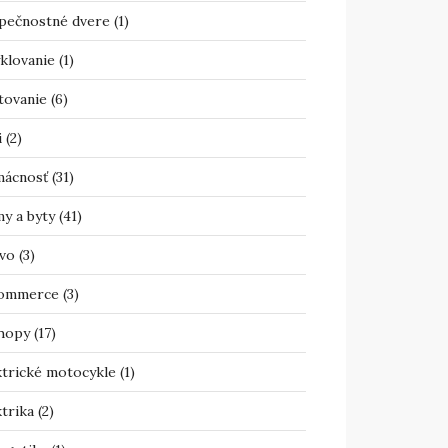
pečnostné dvere
(1)
klovanie
(1)
tovanie
(6)
i
(2)
ácnosť
(31)
y a byty
(41)
vo
(3)
ommerce
(3)
hopy
(17)
ktrické motocykle
(1)
trika
(2)