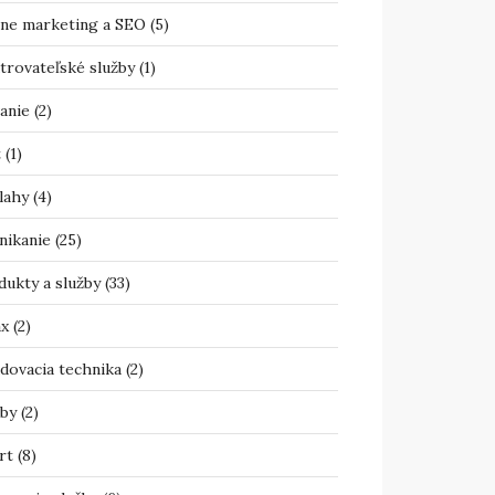
ine marketing a SEO
(5)
trovateľské služby
(1)
anie
(2)
t
(1)
lahy
(4)
nikanie
(25)
dukty a služby
(33)
ax
(2)
adovacia technika
(2)
žby
(2)
rt
(8)