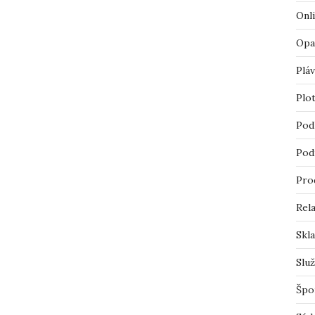
Onl
Opa
Pláv
Plo
Pod
Pod
Pro
Rel
Skl
Slu
Špo