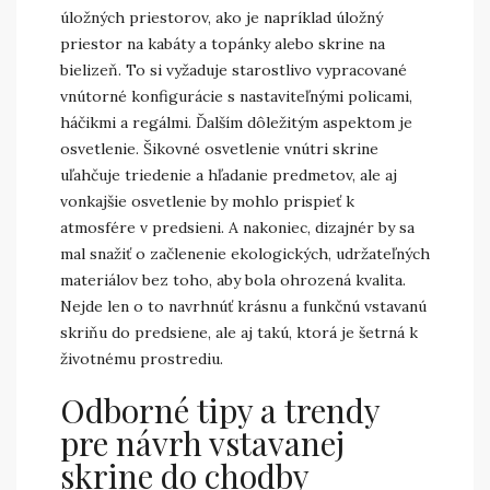
úložných priestorov, ako je napríklad úložný
priestor na kabáty a topánky alebo skrine na
bielizeň. To si vyžaduje starostlivo vypracované
vnútorné konfigurácie s nastaviteľnými policami,
háčikmi a regálmi. Ďalším dôležitým aspektom je
osvetlenie. Šikovné osvetlenie vnútri skrine
uľahčuje triedenie a hľadanie predmetov, ale aj
vonkajšie osvetlenie by mohlo prispieť k
atmosfére v predsieni. A nakoniec, dizajnér by sa
mal snažiť o začlenenie ekologických, udržateľných
materiálov bez toho, aby bola ohrozená kvalita.
Nejde len o to navrhnúť krásnu a funkčnú vstavanú
skriňu do predsiene, ale aj takú, ktorá je šetrná k
životnému prostrediu.
Odborné tipy a trendy
pre návrh vstavanej
skrine do chodby