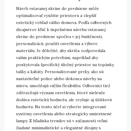
Návrh vstavanej skrine do predsiene môže
optimalizovať využitie priestoru a zlepšiť
estetický vzhľad vášho domova. Podľa odborných
dizajnérov kľúč k úspešnému návrhu vstavanej
skrine do predsiene spočíva v jej funkčnosti,
personalizácii, použití osvetlenia a výbere
materiálu. Je dôležité, aby skriňa zodpovedala
vašim praktickým potrebám, napríklad aby
poskytovala špecifický úložný priestor na topánky,
tašky a kabáty. Personalizované prvky, ako sú
nastaviteľné police alebo dokonca návrhy na
mieru, umožňujú väčšiu flexibilitu. Odborníci tiež
zdôrazňujú význam osvetlenia, ktoré nielenže
dodáva estetickú hodnotu, ale zvyšuje aj úžitkovú
hodnotu. Na tento účel si vyberte integrované
systémy osvetlenia alebo strategicky umiestnené
lampy. Z hľadiska trendov sú v súčasnosti veľmi
žiadané minimalistické a elegantné dizajny s