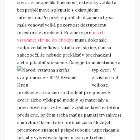
aby sa zabezpečila funkčnosť, estetický vzhľad a
bezproblémové splynutie s existujúcim
interiérom. Po prvé, z pohľadu dizajnéra by sa
mala venovať veľká pozornosť dostupnému
priestoru v predsieni. Rozmery pre
návrh
vstavanej skrine do chodby
musia dokonale
zodpovedať veľkosti šatníkovej skrine, čím sa
zabezpečí, že nebude prekážať v prechádzaní
alebo pôsobiť stiesnene. Ďalej je to umiestnenie a
typ dverí.
V
závislosti od
veľkosti
predsiene sa možno rozhodnúť pre posuvné
dvere alebo výklopné modely. Aj materiály a
povrchové úpravy by mali zvýšiť celkovú estetiku
predsiene, pričom treba mať na pamäti trvanlivosť
a údržbu. Okrem toho optimalizácia úložných
priestorov znamená prispôsobenie usporiadania
tak, aby vyhovovalo špecifickým potrebám