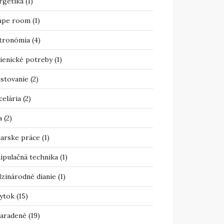
rgetika
(1)
ape room
(1)
tronómia
(4)
ienické potreby
(1)
estovanie
(2)
celária
(2)
a
(2)
iarske práce
(1)
ipulačná technika
(1)
zinárodné dianie
(1)
ytok
(15)
aradené
(19)