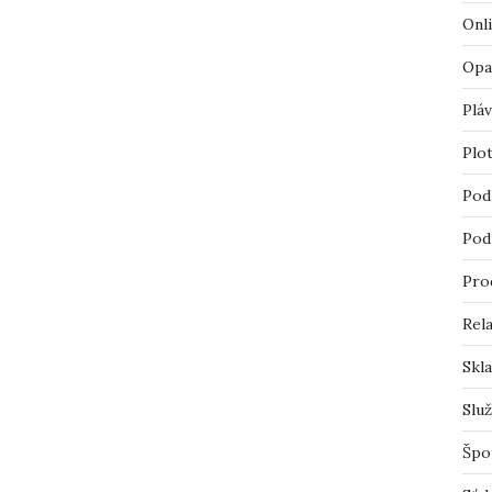
Onl
Opa
Pláv
Plo
Pod
Pod
Pro
Rel
Skl
Slu
Špo