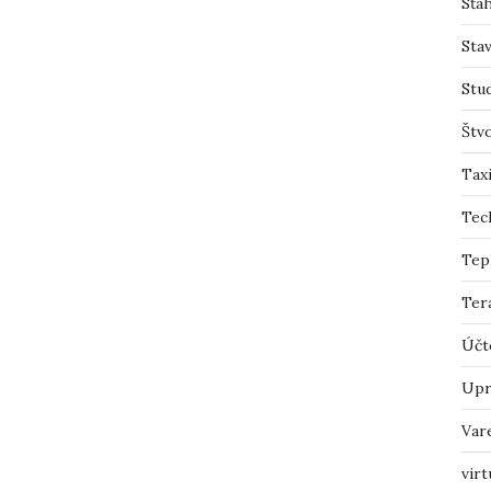
Sťah
Sta
Stu
Štv
Tax
Tec
Tep
Ter
Účt
Upr
Var
virt