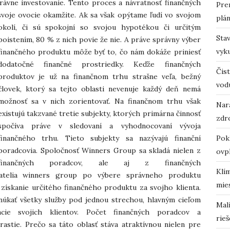
právne investovanie. Tento proces a návratnosť finančných
Pre
svoje ovocie okamžite.
Ak sa však opýtame ľudí vo svojom
plá
okolí, či sú spokojní so svojou hypotékou či určitým
Sta
poistením, 80 % z nich povie že nie. A práve správny výber
vyk
finančného produktu môže byť to, čo nám dokáže priniesť
dodatočné finančné prostriedky. Keďže finančných
Čist
produktov je už na finančnom trhu strašne veľa, bežný
vod
človek, ktorý sa tejto oblasti nevenuje každý deň nemá
možnosť sa v nich zorientovať. Na finančnom trhu však
Nara
existujú takzvané tretie subjekty, ktorých primárna činnosť
zdro
spočíva práve v sledovaní a vyhodnocovaní vývoja
finančného trhu. Tieto subjekty sa nazývajú finanční
Pok
poradcovia. Spoločnosť Winners Group sa skladá nielen z
ovp
finančných poradcov, ale aj z finančných
Klí
ovatelia winners group po výbere správneho produktu
mie
 získanie určitého finančného produktu za svojho klienta.
úkať všetky služby pod jednou strechou, hlavným cieľom
Mali
ncie svojich klientov. Počet finančných poradcov a
rieš
astie. Prečo sa táto oblasť stáva atraktívnou nielen pre