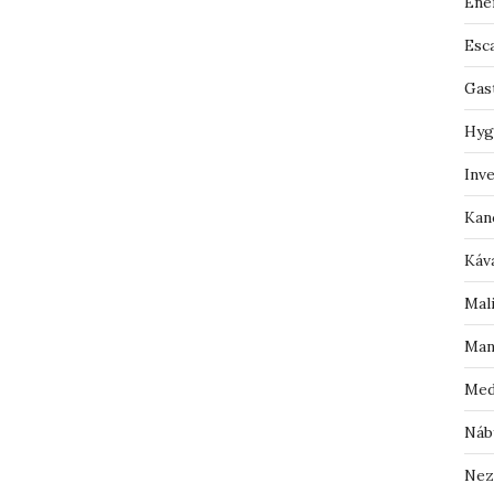
Ene
Esc
Gas
Hyg
Inv
Kan
Káv
Mal
Man
Med
Náb
Nez