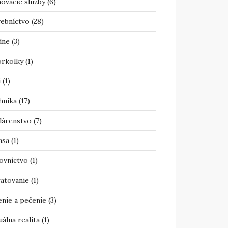
ovacie služby
(6)
vebníctvo
(28)
dne
(3)
orkolky
(1)
i
(1)
hnika
(17)
lárenstvo
(7)
asa
(1)
ovníctvo
(1)
atovanie
(1)
enie a pečenie
(3)
uálna realita
(1)