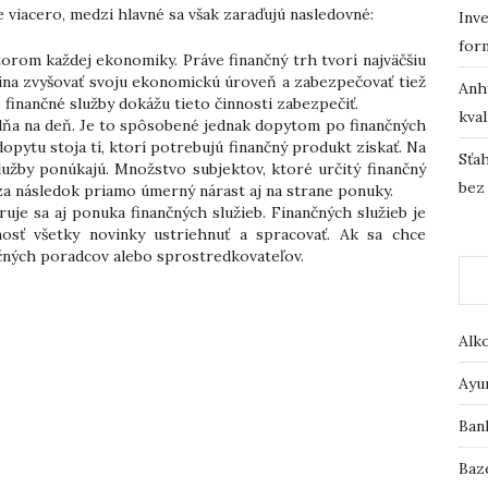
e viacero, medzi hlavné sa však zaraďujú nasledovné:
Inve
for
torom každej ekonomiky. Práve finančný trh tvorí najväčšiu
ajina zvyšovať svoju ekonomickú úroveň a zabezpečovať tiež
Anh
e finančné služby dokážu tieto činnosti zabezpečiť.
kval
 dňa na deň. Je to spôsobené jednak dopytom po finančných
dopytu stoja tí, ktorí potrebujú finančný produkt získať. Na
Sťah
služby ponúkajú. Množstvo subjektov, ktoré určitý finančný
bez
za následok priamo úmerný nárast aj na strane ponuky.
ruje sa aj ponuka finančných služieb. Finančných služieb je
sť všetky novinky ustriehnuť a spracovať. Ak sa chce
nčných poradcov alebo sprostredkovateľov.
Alk
Ayu
Ban
Baz