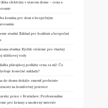
rábka elektriny v starom dome – cena a
novanie
vba komína pre dom s bezpečným
urovaním
enie studní: Základ pre kvalitnú a bezpečnú
u
zana studna: Rýchle riešenie pre vlastný
j úžitkovej vody
ládka plávajúcej podlahy cena za m2: Čo
lyvňuje konečné náklady?
ma do domu dokáže zmeniť prehriate
stnosti na komfortný priestor
arske práce v Bratislave: Profesionálne
enie pre krásny a moderný interiér