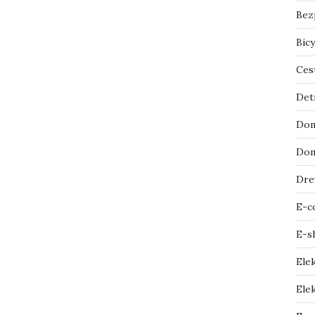
Bez
Bicy
Ces
Det
Dom
Dom
Dre
E-c
E-s
Ele
Elek