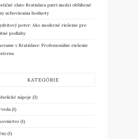
stičné zlato Bratislava patrí medzi obľúbené
my uchovávania hodnoty
ydritový poter: Ako moderné riešenie pre
itné podlahy
ovanie v Bratislave: Profesionálne riešenie
 stresu
KATEGÓRIE
oholické nápoje
(3)
rveda
(1)
kovníctvo
(1)
ény
(1)