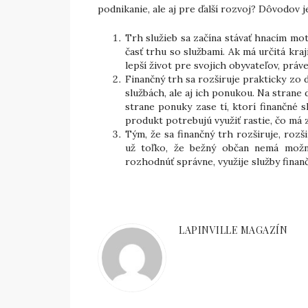
podnikanie, ale aj pre ďalší rozvoj? Dôvodov j
Trh služieb sa začína stávať hnacím mo
časť trhu so službami. Ak má určitá kr
lepší život pre svojich obyvateľov, práv
Finančný trh sa rozširuje prakticky zo
službách, ale aj ich ponukou. Na strane 
strane ponuky zase tí, ktorí finančné 
produkt potrebujú využiť rastie, čo má 
Tým, že sa finančný trh rozširuje, rozši
už toľko, že bežný občan nemá možno
rozhodnúť správne, využije služby fina
LAPINVILLE MAGAZÍN