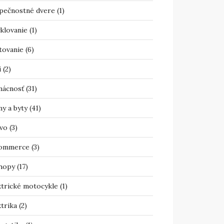
pečnostné dvere
(1)
klovanie
(1)
tovanie
(6)
i
(2)
ácnosť
(31)
y a byty
(41)
vo
(3)
ommerce
(3)
hopy
(17)
ktrické motocykle
(1)
trika
(2)