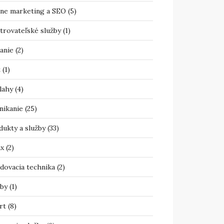
ine marketing a SEO
(5)
trovateľské služby
(1)
anie
(2)
t
(1)
lahy
(4)
nikanie
(25)
dukty a služby
(33)
ax
(2)
adovacia technika
(2)
žby
(1)
rt
(8)