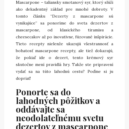
Mascarpone – taliansky smotanový syr, ktorý slúži
ako dekadentný základ pre mnohé dobroty. V
tomto článku “Dezerty z mascarpone sú
vynikajúce” sa ponoríme do sveta dezertov z
mascarpone, od klasického tiramisu a
cheesecakov až po inovatívne, fúzované inšpirácie.
Tieto recepty nielenže ukazujú všestrannosť a
bohatosť mascarpone recepty, ale tiež dokazujú,
že pokiaľ ide o dezert, tento krémový syr
skutočne mení pravidlá hry. Takže ste pripravení
vydať sa na túto lahodnú cestu? Poďme si ju
dopriať!
Ponorte sa do
lahodných pôžitkov a
oddávajte sa
neodolateľnému svetu
dezertov z mascarpone