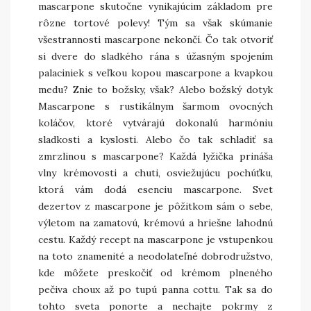
mascarpone skutočne vynikajúcim základom pre
rôzne tortové polevy! Tým sa však skúmanie
všestrannosti mascarpone nekončí. Čo tak otvoriť
si dvere do sladkého rána s úžasným spojením
palaciniek s veľkou kopou mascarpone a kvapkou
medu? Znie to božsky, však? Alebo božský dotyk
Mascarpone s rustikálnym šarmom ovocných
koláčov, ktoré vytvárajú dokonalú harmóniu
sladkosti a kyslosti. Alebo čo tak schladiť sa
zmrzlinou s mascarpone? Každá lyžička prináša
vlny krémovosti a chuti, osviežujúcu pochúťku,
ktorá vám dodá esenciu mascarpone. Svet
dezertov z mascarpone je pôžitkom sám o sebe,
výletom na zamatovú, krémovú a hriešne lahodnú
cestu. Každý recept na mascarpone je vstupenkou
na toto znamenité a neodolateľné dobrodružstvo,
kde môžete preskočiť od krémom plneného
pečiva choux až po tupú panna cottu. Tak sa do
tohto sveta ponorte a nechajte pokrmy z