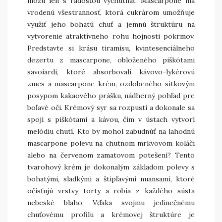
môžu len s radosťou vychutnať. Mascarpone má
vrodenú všestrannosť, ktorá cukrárom umožňuje
využiť jeho bohatú chuť a jemnú štruktúru na
vytvorenie atraktívneho rohu hojnosti pokrmov.
Predstavte si krásu tiramisu, kvintesenciálneho
dezertu z mascarpone, obloženého piškótami
savoiardi, ktoré absorbovali kávovo-lykérovú
zmes a mascarpone krém, ozdobeného sitkovým
posypom kakaového prášku, nádherný pohľad pre
boľavé oči. Krémový syr sa rozpustí a dokonale sa
spojí s piškótami a kávou, čím v ústach vytvorí
melódiu chutí. Kto by mohol zabudnúť na lahodnú
mascarpone polevu na chutnom mrkvovom koláči
alebo na červenom zamatovom potešení? Tento
tvarohový krém je dokonalým základom polevy s
bohatými, sladkými a štipľavými nuansami, ktoré
očisťujú vrstvy torty a robia z každého sústa
nebeské blaho. Vďaka svojmu jedinečnému
chuťovému profilu a krémovej štruktúre je