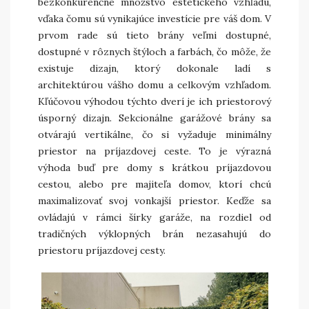
bezkonkurenčné množstvo estetického vzhľadu,
vďaka čomu sú vynikajúce investície pre váš dom. V
prvom rade sú tieto brány veľmi dostupné,
dostupné v rôznych štýloch a farbách, čo môže, že
existuje dizajn, ktorý dokonale ladí s
architektúrou vášho domu a celkovým vzhľadom.
Kľúčovou výhodou týchto dverí je ich priestorový
úsporný dizajn. Sekcionálne garážové brány sa
otvárajú vertikálne, čo si vyžaduje minimálny
priestor na príjazdovej ceste. To je výrazná
výhoda buď pre domy s krátkou príjazdovou
cestou, alebo pre majiteľa domov, ktorí chcú
maximalizovať svoj vonkajší priestor. Keďže sa
ovládajú v rámci šírky garáže, na rozdiel od
tradičných výklopných brán nezasahujú do
priestoru príjazdovej cesty.