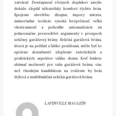
zatvárať. Dostupnosť rôznych doplnkov navyše
dokáže zlepšiť užívateľský komfort týchto brán.
Spojenie skvelého dizajnu, úspory miesta,
mimoriadne izolácie, vysoká bezpečnosť, veľká
všestrannosť a pohodlie automatizácie sú
jednoznačne presvedčivé argumenty v prospech
sekčnej garážovej brány. Sekčná garážová brána,
ktorá je na pohľad a ľahko používaná, môže byť to
správne dosiahnuté zlepšenie estetických a
praktických aspektov vášho domu. Keď budete
skúmať možnosti pre vašu garážovú bránu, viac
než vhodným kandidátom na zváženie by bola
štýlová a multifunkčná sekčná garážová brána.
LAPINVILLE MAGAZÍN