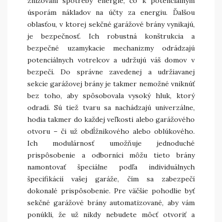
znižovaní spotreby energie, čo k potenciálnym
úsporám nákladov na účty za energiu. Ďalšou
oblasťou, v ktorej sekčné garážové brány vynikajú,
je bezpečnosť. Ich robustná konštrukcia a
bezpečné uzamykacie mechanizmy odrádzajú
potenciálnych votrelcov a udržujú váš domov v
bezpečí. Do správne zavedenej a udržiavanej
sekcie garážovej brány je takmer nemožné vniknúť
bez toho, aby spôsobovala vysoký hluk, ktorý
odradí.
Sú tiež tvaru sa nachádzajú univerzálne,
hodia takmer do každej veľkosti alebo garážového
otvoru – či už obdĺžnikového alebo oblúkového.
Ich modulárnosť umožňuje jednoduché
prispôsobenie a odborníci môžu tieto brány
namontovať špeciálne podľa individuálnych
špecifikácií vašej garáže, čím sa zabezpečí
dokonalé prispôsobenie.
Pre väčšie pohodlie byť
sekčné garážové brány automatizované, aby vám
ponúkli, že už nikdy nebudete môcť otvoriť a