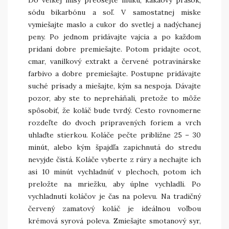
Do veľkej misy preosejte múku, kakaový prášok,
sódu bikarbónu a soľ. V samostatnej miske
vymiešajte maslo a cukor do svetlej a nadýchanej
peny. Po jednom pridávajte vajcia a po každom
pridaní dobre premiešajte. Potom pridajte ocot,
cmar, vanilkový extrakt a červené potravinárske
farbivo a dobre premiešajte. Postupne pridávajte
suché prísady a miešajte, kým sa nespoja. Dávajte
pozor, aby ste to nepreháňali, pretože to môže
spôsobiť, že koláč bude tvrdý. Cesto rovnomerne
rozdeľte do dvoch pripravených foriem a vrch
uhlaďte stierkou. Koláče pečte približne 25 – 30
minút, alebo kým špajdľa zapichnutá do stredu
nevyjde čistá. Koláče vyberte z rúry a nechajte ich
asi 10 minút vychladnúť v plechoch, potom ich
preložte na mriežku, aby úplne vychladli. Po
vychladnutí koláčov je čas na polevu. Na tradičný
červený zamatový koláč je ideálnou voľbou
krémová syrová poleva. Zmiešajte smotanový syr,