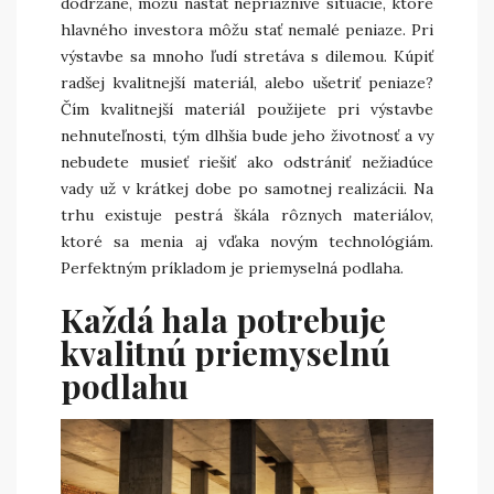
dodržané, môžu nastať nepriaznivé situácie, ktoré
hlavného investora môžu stať nemalé peniaze. Pri
výstavbe sa mnoho ľudí stretáva s dilemou. Kúpiť
radšej kvalitnejší materiál, alebo ušetriť peniaze?
Čím kvalitnejší materiál použijete pri výstavbe
nehnuteľnosti, tým dlhšia bude jeho životnosť a vy
nebudete musieť riešiť ako odstrániť nežiadúce
vady už v krátkej dobe po samotnej realizácii. Na
trhu existuje pestrá škála rôznych materiálov,
ktoré sa menia aj vďaka novým technológiám.
Perfektným príkladom je priemyselná podlaha.
Každá hala potrebuje
kvalitnú priemyselnú
podlahu