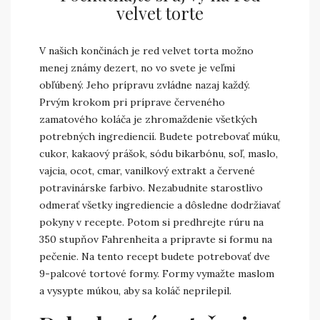
velvet torte
V našich končinách je red velvet torta možno
menej známy dezert, no vo svete je veľmi
obľúbený. Jeho prípravu zvládne nazaj každý.
Prvým krokom pri príprave červeného
zamatového koláča je zhromaždenie všetkých
potrebných ingrediencií. Budete potrebovať múku,
cukor, kakaový prášok, sódu bikarbónu, soľ, maslo,
vajcia, ocot, cmar, vanilkový extrakt a červené
potravinárske farbivo. Nezabudnite starostlivo
odmerať všetky ingrediencie a dôsledne dodržiavať
pokyny v recepte. Potom si predhrejte rúru na
350 stupňov Fahrenheita a pripravte si formu na
pečenie. Na tento recept budete potrebovať dve
9-palcové tortové formy. Formy vymažte maslom
a vysypte múkou, aby sa koláč neprilepil.