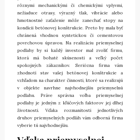
rôznymi mechanickými či chemickými vplyvmi,
nežiaduce otrasy, výrazný tlak, vibrácie alebo
hmotnostné zaťaženie môže zanechať stopy na
kondícii betónovej konštrukcie. Preto by mala byť
chránená vhodnou syntetickou či cementovou
povrchovou úpravou. Na realizáciu priemyselnej
podlahy by si každý investor mal zvoliť firmu,
ktorá má bohaté skúsenosti a veľký počet
spokojných zákazníkov. Seriózna firma vám
zhodnotí stav vašej betónovej konštrukcie a
vzhľadom na charakter činnosti, ktoré sa realizujú
v objekte navrhne najvhodnejšiu priemyselnú
podlahu. Práve správna voľba priemyselnej
podlahy je jedným z kľúčových faktorov jej dlhej
životnosti. Vďaka rozmanitosti jednotlivých
druhov priemyselných podláh vám odborná firma
vyberie tú najvhodnejšiu.