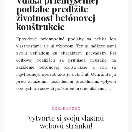
Vďaka priemyselnej
podlahe predĺžite
životnosť betónovej
konštrukcie
Epoxidové priemyselné podlahy sa nelíšia len
vlastnosťami, ale aj výzorom. Ten si môžete sami
zvoliť vzhľadom ku charakteru prevádzky. Pri
celkovej realizácii sa prihliada neustále na
zaťaženie betónovej konštrukcie a volí sa
najvhodnejší spôsob ako ju ochrániť. Ochránite ju
pred zaťažením, nežiadúcimi prasklinami, vplyvmi
rôznych otrasov, či poškodením chemikáliami.
…
NEZARADENÉ
Vytvorte si svoju vlastnú
webovú stránku!