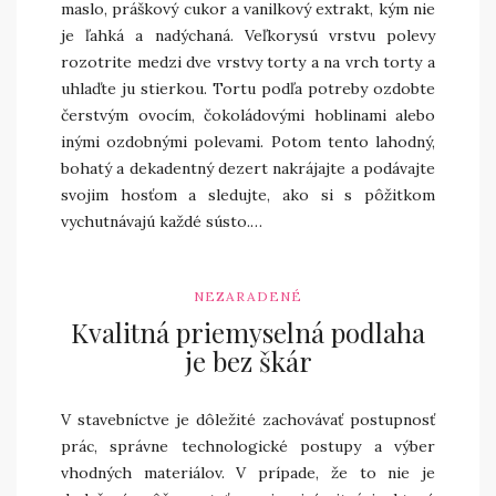
maslo, práškový cukor a vanilkový extrakt, kým nie
je ľahká a nadýchaná. Veľkorysú vrstvu polevy
rozotrite medzi dve vrstvy torty a na vrch torty a
uhlaďte ju stierkou. Tortu podľa potreby ozdobte
čerstvým ovocím, čokoládovými hoblinami alebo
inými ozdobnými polevami. Potom tento lahodný,
bohatý a dekadentný dezert nakrájajte a podávajte
svojim hosťom a sledujte, ako si s pôžitkom
vychutnávajú každé sústo.…
NEZARADENÉ
Kvalitná priemyselná podlaha
je bez škár
V stavebníctve je dôležité zachovávať postupnosť
prác, správne technologické postupy a výber
vhodných materiálov. V prípade, že to nie je