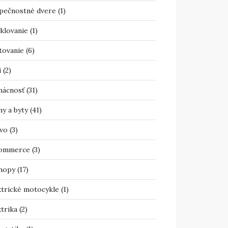
pečnostné dvere
(1)
klovanie
(1)
tovanie
(6)
i
(2)
ácnosť
(31)
y a byty
(41)
vo
(3)
ommerce
(3)
hopy
(17)
ktrické motocykle
(1)
trika
(2)