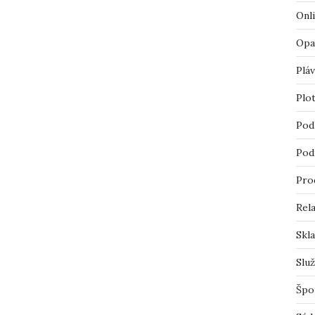
Onl
Opa
Pláv
Plo
Pod
Pod
Pro
Rel
Skl
Slu
Špo