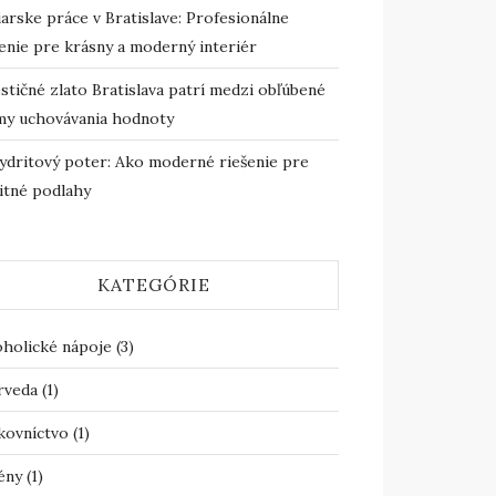
arske práce v Bratislave: Profesionálne
enie pre krásny a moderný interiér
stičné zlato Bratislava patrí medzi obľúbené
my uchovávania hodnoty
ydritový poter: Ako moderné riešenie pre
itné podlahy
KATEGÓRIE
oholické nápoje
(3)
rveda
(1)
kovníctvo
(1)
ény
(1)