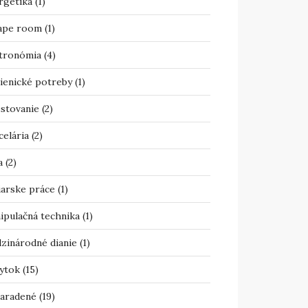
rgetika
(1)
ape room
(1)
tronómia
(4)
ienické potreby
(1)
estovanie
(2)
celária
(2)
a
(2)
iarske práce
(1)
ipulačná technika
(1)
zinárodné dianie
(1)
ytok
(15)
aradené
(19)