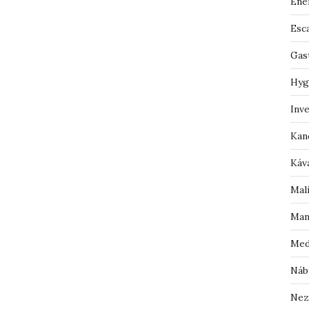
Ene
Esc
Gas
Hyg
Inv
Kan
Káv
Mal
Man
Med
Náb
Nez