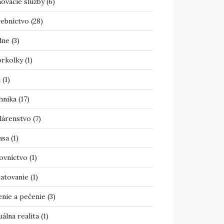
ovacie služby
(6)
vebníctvo
(28)
dne
(3)
orkolky
(1)
i
(1)
hnika
(17)
lárenstvo
(7)
asa
(1)
ovníctvo
(1)
atovanie
(1)
enie a pečenie
(3)
uálna realita
(1)