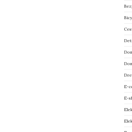
Bez
Bicy
Ces
Det
Dom
Dom
Dre
E-c
E-s
Ele
Elek