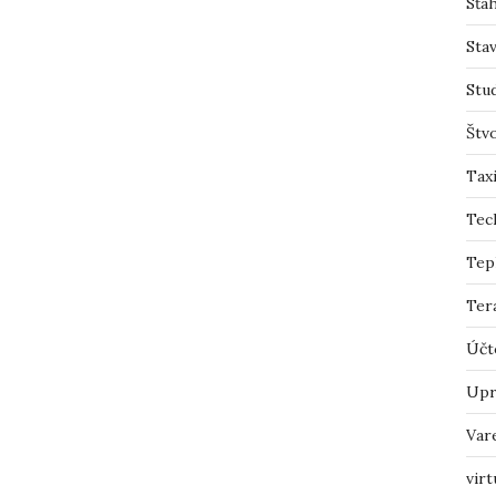
Sťah
Sta
Stu
Štv
Tax
Tec
Tep
Ter
Účt
Upr
Var
virt