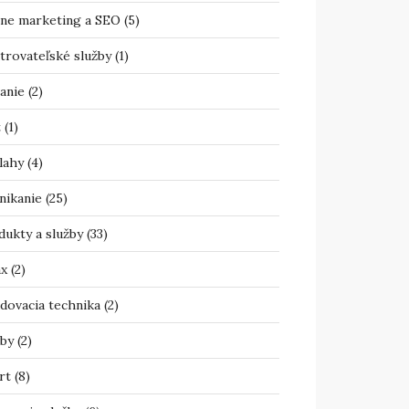
ine marketing a SEO
(5)
trovateľské služby
(1)
anie
(2)
t
(1)
lahy
(4)
nikanie
(25)
dukty a služby
(33)
ax
(2)
adovacia technika
(2)
žby
(2)
rt
(8)