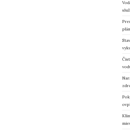
Vodá
služ
Pre
plá
Sta
vyk
Čist
vod
Nara
zdro
Pok
ovp
Klí
mie