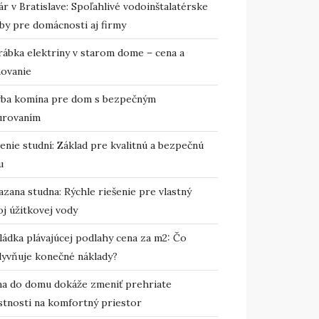
r v Bratislave: Spoľahlivé vodoinštalatérske
by pre domácnosti aj firmy
rábka elektriny v starom dome – cena a
novanie
vba komína pre dom s bezpečným
urovaním
enie studní: Základ pre kvalitnú a bezpečnú
u
zana studna: Rýchle riešenie pre vlastný
j úžitkovej vody
ládka plávajúcej podlahy cena za m2: Čo
lyvňuje konečné náklady?
ma do domu dokáže zmeniť prehriate
stnosti na komfortný priestor