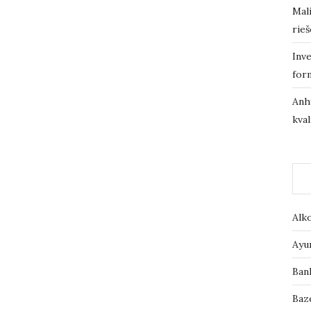
Mali
rieš
Inve
for
Anh
kval
Alk
Ayu
Ban
Baz